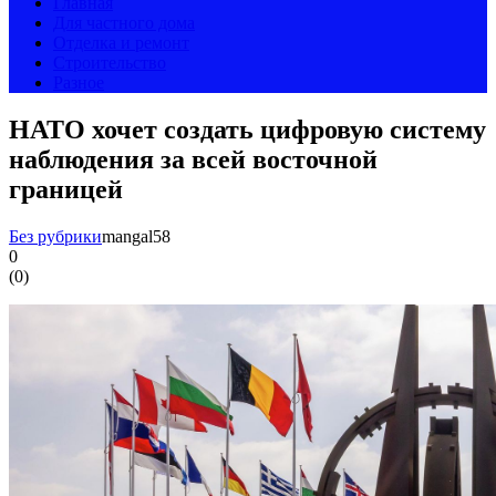
Главная
Для частного дома
Отделка и ремонт
Строительство
Разное
НАТО хочет создать цифровую систему
наблюдения за всей восточной
границей
Без рубрики
mangal58
0
(
0
)