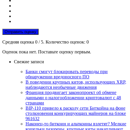
Отправить оценку
Средняя оценка
0
/ 5. Количество оценок:
0
Оценок пока нет. Поставьте оценку первым.
Свежие записи
Банки смогут блокировать переводы при
обнаружении вредоносного ПО
В поведении крупных китов, использующих XRP,
наблюдаются необычные движения
Франция продвигает законопроект об обмене
данными о налогообложении криптовалют с 48
странами
BIP-110 привело к расколу сети Биткойна на фоне
столкновения конкурирующих майнеров на блоке
961632
Наконец-то биткоин и альткоины взлетят? Мелкие
кошельки разорены, крупные киты накапливают