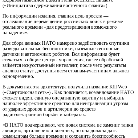
(«Инициатива сдерживания восточного фланга») .
По информации издания, главная цель проекта —
отслеживание перемещений российских войск в режиме
реального времени «для предотвращения возможного
нападения».
Для сбора данных НАТО намерено задействовать спутники,
разведывательные беспилотники, наземные сенсорные
датчики и автономных роботов. Вся информация будет
стекаться в общие центры управления, где ее обработкой
займется искусственный интеллект, после чего результаты
анализа станут доступны всем странам-участницам альянса
одновременно.
В документах эта архитектура получила название Kill Web
(«Смертоносная сеть») . Как поясняется, командование НАТО
сможет видеть единую оперативную картину и выбирать
наиболее эффективное средство для нейтрализации угрозы —
от ударных дронов и артиллерии до средств
радиоэлектронной борьбы и кибератак.
«В НАТО подчеркивают, что новая система не заменит танки,
авиацию, артиллерию и военных, но она должна дать
командирам больше времени и сохранить боеспособность