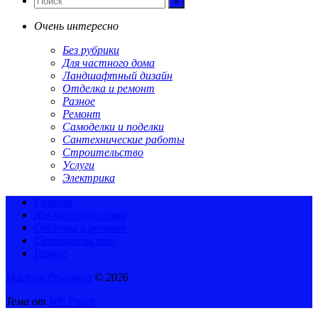
Очень интересно
Без рубрики
Для частного дома
Ландшафтный дизайн
Отделка и ремонт
Разное
Ремонт
Самоделки и поделки
Сантехнические работы
Строительство
Услуги
Электрика
Главная
Для частного дома
Отделка и ремонт
Строительство
Разное
Мастер Ремонта
© 2026
Тема от
WP Puzzle