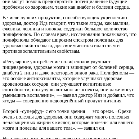
они могут помочь предотвратить потенциальные будущие
проблемы со здоровьем, такие как диабет и болезни сердца.
В числе лучших продуктов, способствующих укреплению
здоровья, доктор Идз говорит, что такие ягоды, как малина,
ежевика, черника и клюква, содержат большое количество
полифенолов. По словам врача, исследования показывают, что
полифенолы обладают широким спектром полезных для
здоровья свойств благодаря своим антиоксидантным и
противовоспалительным свойствам.
«Регулярное употребление полифенолов улучшает
пищеварение, здоровье мозга и защищает от болезней сердца,
диабета 2 типа и даже некоторых видов рака. Полифенолы —
это особые антиоксиданты, которые улучшают здоровье
кровеносных сосудов, они улучшают когнитивные
способности, они улучшают многие аспекты, они даже могут
уменьшить воспаление», — заявил доктор Идз и добавил, что
ягоды — совершенно недооценённый продукт питания.
Второй «суперфуд» с его точки зрения — это орехи. «Орехи
очень полезны для здоровья, они содержат много полезных
ненасыщенных жирных кислот, которые полезны для вашего
мозга и полезны для вашего тела», — заявил он.
Ну а для тех, кто не желает включать в рацион эти два