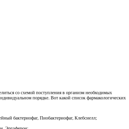
елиться со схемой поступления в организм необходимых
 индивидуальном порядке. Вот какой список фармакологических
йный бактериофаг, Пиобактериофаг, Клебсиелл;
н, Эргоферон;