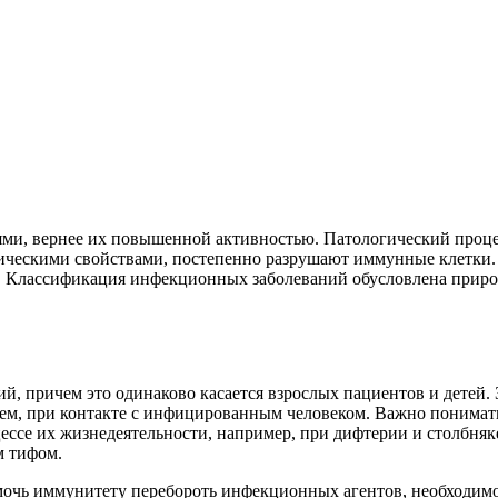
ми, вернее их повышенной активностью. Патологический процес
ксическими свойствами, постепенно разрушают иммунные клетки
и. Классификация инфекционных заболеваний обусловлена природ
й, причем это одинаково касается взрослых пациентов и детей.
ем, при контакте с инфицированным человеком. Важно понимат
ссе их жизнедеятельности, например, при дифтерии и столбняк
м тифом.
мочь иммунитету перебороть инфекционных агентов, необходимо 