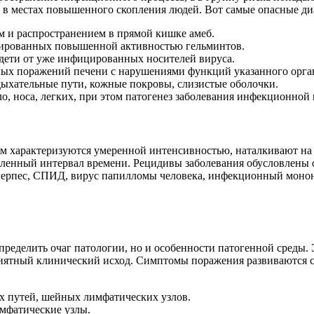
т в местах повышенного скопления людей. Вот самые опасные ди
 и распространением в прямой кишке амеб.
цированных повышенной активностью гельминтов.
е дети от уже инфицированных носителей вируса.
елых поражений печени с нарушениями функций указанного орган
ыхательные пути, кожные покровы, слизистые оболочки.
о, носа, легких, при этом патогенез заболевания инфекционно
ом характеризуются умеренной интенсивностью, наталкивают н
деленный интервал времени. Рецидивы заболевания обусловлены
ь герпес, СПИД, вирус папилломы человека, инфекционный моно
ределить очаг патологии, но и особенности патогенной среды. 
иятный клинический исход. Симптомы поражения развиваются с
х путей, шейных лимфатических узлов.
мфатические узлы.