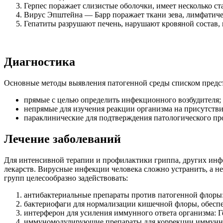
Герпес поражает слизистые оболочки, имеет несколько с
Вирус Эпштейна — Барр поражает ткани зева, лимфатичес
Гепатиты разрушают печень, нарушают кровяной состав, 
Диагностика
Основные методы выявления патогенной среды списком предс
прямые с целью определить инфекционного возбудителя;
непрямые для изучения реакции организма на присутстви
параклинические для подтверждения патологического пр
Лечение заболеваний
Для интенсивной терапии и профилактики гриппа, других инфе
лекарств. Вирусные инфекции человека сложно устранить, а н
групп целесообразно задействовать:
антибактериальные препараты против патогенной флоры
бактериофаги для нормализации кишечной флоры, обеспе
интерферон для усиления иммунного ответа организма: 
иммуномодулирующие препараты для коррекции иммунно