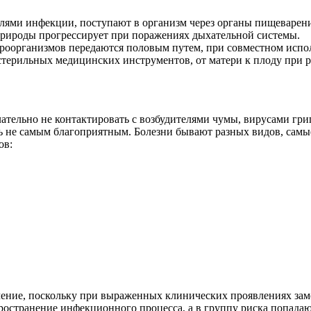
лями инфекции, поступают в организм через органы пищеварени
рироды прогрессирует при поражениях дыхательной системы.
роорганизмов передаются половым путем, при совместном испо
стерильных медицинских инструментов, от матери к плоду при 
елательно не контактировать с возбудителями чумы, вирусами г
ть не самым благоприятным. Болезни бывают разных видов, са
ов:
чение, поскольку при выраженных клинических проявлениях зам
остранение инфекционного процесса, а в группу риска попада