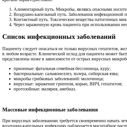
Алиментарный путь. Микробы, являясь опасными носите
Воздушно-капельный путь. Заболевания инфекционной п
Контактный путь. Токсические вещества патогенных мик
Через зараженную кровь пациента при использовании не
Список инфекционных заболеваний
Пациенту следует опасаться не только вирусных гепатитов, ж
в любом возрасте. Клинический исход для пациента может бы
представлены ниже в зависимости от острых вирусных микроб
прионные: фатальная семейная бессонница, куру;
бактериальные: сальмонеллез, холера, сибирская язва;
микробы грибковых заболеваний: молочница;
вирусные: заражение гриппом, корью, ВИЧ, гепатитом;
протозойные: малярия, амебиаз.
Массовые инфекционные заболевания
При вирусных заболеваниях требуется своевременно начать ле
воздушно-капельных инфекциях наблюдается масштабное распр