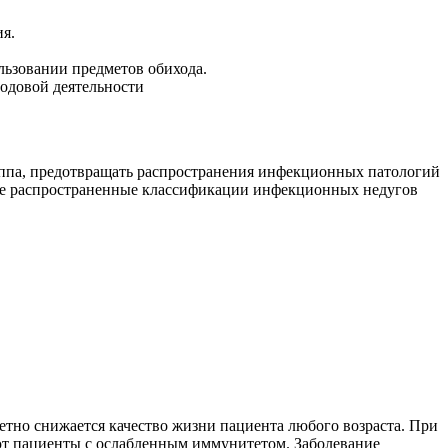
я.
льзовании предметов обихода.
родовой деятельности
риппа, предотвращать распространения инфекционных патологий
мые распространенные классификации инфекционных недугов
етно снижается качество жизни пациента любого возраста. При
ют пациенты с ослабленным иммунитетом. Заболевание