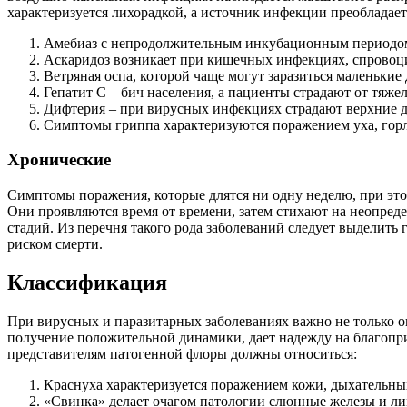
характеризуется лихорадкой, а источник инфекции преобладае
Амебиаз с непродолжительным инкубационным периодом
Аскаридоз возникает при кишечных инфекциях, спрово
Ветряная оспа, которой чаще могут заразиться маленьки
Гепатит С – бич населения, а пациенты страдают от тяж
Дифтерия – при вирусных инфекциях страдают верхние д
Симптомы гриппа характеризуются поражением уха, горл
Хронические
Симптомы поражения, которые длятся ни одну неделю, при эт
Они проявляются время от времени, затем стихают на неопре
стадий. Из перечня такого рода заболеваний следует выделит
риском смерти.
Классификация
При вирусных и паразитарных заболеваниях важно не только оп
получение положительной динамики, дает надежду на благопр
представителям патогенной флоры должны относиться:
Краснуха характеризуется поражением кожи, дыхательны
«Свинка» делает очагом патологии слюнные железы и ли