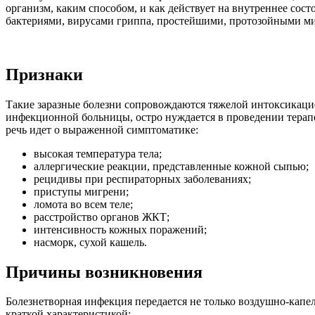
организм, каким способом, и как действует на внутреннее со
бактериями, вирусами гриппа, простейшими, протозойными м
Признаки
Такие заразные болезни сопровождаются тяжелой интоксикацие
инфекционной больницы, остро нуждается в проведении терапе
речь идет о выраженной симптоматике:
высокая температура тела;
аллергические реакции, представленные кожной сыпью;
рецидивы при респираторных заболеваниях;
приступы мигрени;
ломота во всем теле;
расстройство органов ЖКТ;
интенсивность кожных поражений;
насморк, сухой кашель.
Причины возникновения
Болезнетворная инфекция передается не только воздушно-капе
краткой характеристикой: