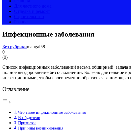
Главная
Для частного дома
Отделка и ремонт
Строительство
Разное
Инфекционные заболевания
Без рубрики
mangal58
0
(
0
)
Список инфекционных заболеваний весьма обширный, задача в
полное выздоровление без осложнений. Болезнь длительное вр
инфекционными, чтобы своевременно обратиться за помощью к
Оглавление
Что такое инфекционные заболевания
Возбудители
Признаки
Причины возникновения