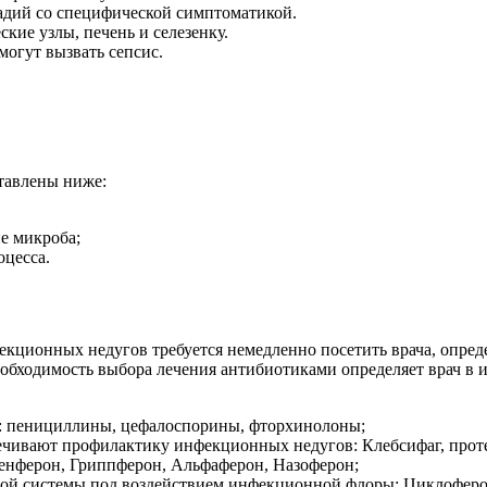
тадий со специфической симптоматикой.
кие узлы, печень и селезенку.
могут вызвать сепсис.
тавлены ниже:
е микроба;
оцесса.
кционных недугов требуется немедленно посетить врача, опред
еобходимость выбора лечения антибиотиками определяет врач в
: пенициллины, цефалоспорины, фторхинолоны;
чивают профилактику инфекционных недугов: Клебсифаг, проте
Генферон, Гриппферон, Альфаферон, Назоферон;
й системы под воздействием инфекционной флоры: Циклоферо