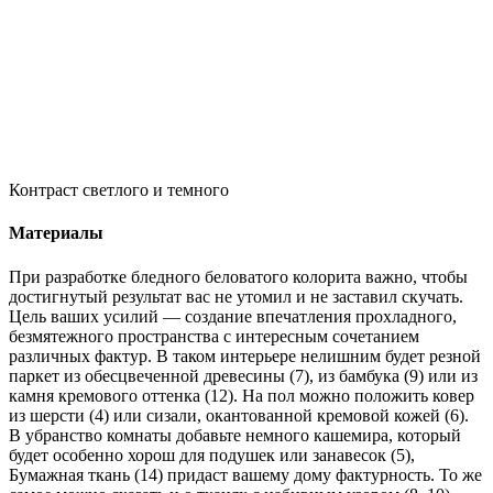
Контраст светлого и темного
Материалы
При разработке бледного беловатого колорита важно, чтобы
достигнутый результат вас не утомил и не заставил скучать.
Цель ваших усилий — создание впечатления прохладного,
безмятежного пространства с интересным сочетанием
различных фактур. В таком интерьере нелишним будет резной
паркет из обесцвеченной древесины (7), из бамбука (9) или из
камня кремового оттенка (12). На пол можно положить ковер
из шерсти (4) или сизали, окантованной кремовой кожей (6).
В убранство комнаты добавьте немного кашемира, который
будет особенно хорош для подушек или занавесок (5),
Бумажная ткань (14) придаст вашему дому фактурность. То же