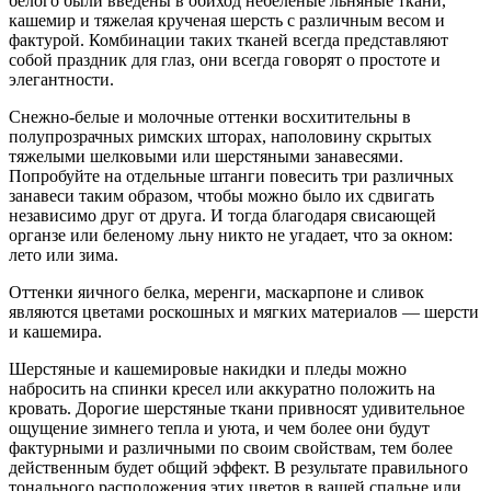
белого были введены в обиход небеленые льняные ткани,
кашемир и тяжелая крученая шерсть с различным весом и
фактурой. Комбинации таких тканей всегда представляют
собой праздник для глаз, они всегда говорят о простоте и
элегантности.
Снежно-белые и молочные оттенки восхитительны в
полупрозрачных римских шторах, наполовину скрытых
тяжелыми шелковыми или шерстяными занавесями.
Попробуйте на отдельные штанги повесить три различных
занавеси таким образом, чтобы можно было их сдвигать
независимо друг от друга. И тогда благодаря свисающей
органзе или беленому льну никто не угадает, что за окном:
лето или зима.
Оттенки яичного белка, меренги, маскарпоне и сливок
являются цветами роскошных и мягких материалов — шерсти
и кашемира.
Шерстяные и кашемировые накидки и пледы можно
набросить на спинки кресел или аккуратно положить на
кровать. Дорогие шерстяные ткани привносят удивительное
ощущение зимнего тепла и уюта, и чем более они будут
фактурными и различными по своим свойствам, тем более
действенным будет общий эффект. В результате правильного
тонального расположения этих цветов в вашей спальне или