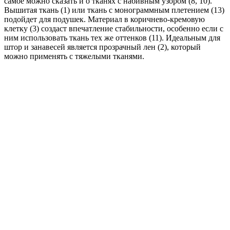
самое можно сказать и о тканях с набивным узором (8, 10).
Вышитая ткань (1) или ткань с монограммным плетением (13)
подойдет для подушек. Материал в коричнево-кремовую
клетку (3) создаст впечатление стабильности, особенно если с
ним использовать ткань тех же оттенков (11). Идеальным для
штор и занавесей является прозрачный лен (2), который
можно применять с тяжелыми тканями.