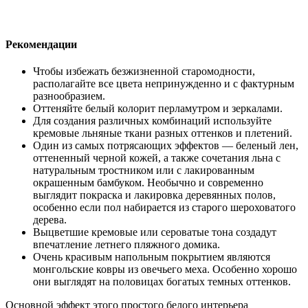
Рекомендации
Чтобы избежать безжизненной старомодности,
располагайте все цвета непринужденно и с фактурным
разнообразием.
Оттеняйте белый колорит перламутром и зеркалами.
Для создания различных комбинаций используйте
кремовые льняные ткани разных оттенков и плетений.
Один из самых потрясающих эффектов — беленый лен,
оттененный черной кожей, а также сочетания льна с
натуральным тростником или с лакированным
окрашенным бамбуком. Необычно и современно
выглядит покраска и лакировка деревянных полов,
особенно если пол набирается из старого шероховатого
дерева.
Выцветшие кремовые или сероватые тона создадут
впечатление летнего пляжного домика.
Очень красивым напольным покрытием являются
монгольские ковры из овечьего меха. Особенно хорошо
они выглядят на половицах богатых темных оттенков.
Основной эффект этого простого белого интерьера