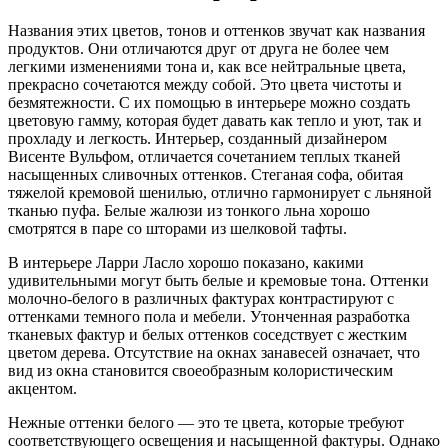
Названия этих цветов, тонов и оттенков звучат как названия
продуктов. Они отличаются друг от друга не более чем
легкими изменениями тона и, как все нейтральные цвета,
прекрасно сочетаются между собой. Это цвета чистоты и
безмятежности. С их помощью в интерьере можно создать
цветовую гамму, которая будет давать как тепло и уют, так и
прохладу и легкость. Интерьер, созданный дизайнером
Висенте Вульфом, отличается сочетанием теплых тканей
насыщенных сливочных оттенков. Стеганая софа, обитая
тяжелой кремовой шенилью, отлично гармонирует с льняной
тканью пуфа. Белые жалюзи из тонкого льна хорошо
смотрятся в паре со шторами из шелковой тафты.
В интерьере Ларри Ласло хорошо показано, какими
удивительными могут быть белые и кремовые тона. Оттенки
молочно-белого в различных фактурах контрастируют с
оттенками темного пола и мебели. Утонченная разработка
тканевых фактур и белых оттенков соседствует с жестким
цветом дерева. Отсутствие на окнах занавесей означает, что
вид из окна становится своеобразным колористическим
акцентом.
Нежные оттенки белого — это те цвета, которые требуют
соответствующего освещения и насыщенной фактуры. Однако