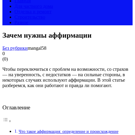
Главная
Для частного дома
Отделка и ремонт
Строительство
Разное
Зачем нужны аффирмации
Без рубрики
mangal58
0
(
0
)
Чтобы переключиться с проблем на возможности, со страхов
— на уверенность, с недостатков — на сильные стороны, в
некоторых случаях используют аффирмации. В этой статье
разберемся, как они работают и правда ли помогают.
Оглавление
Что такое аффирмация: определение и происхождение