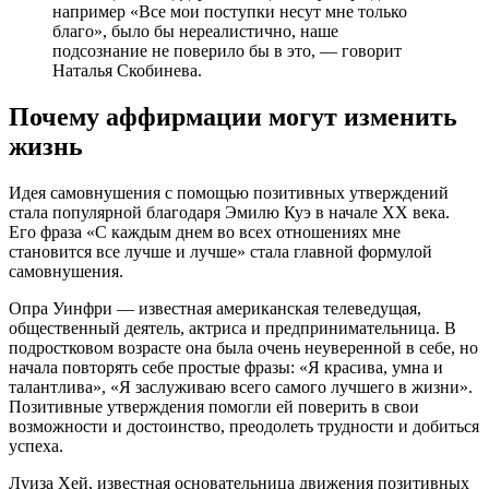
например «Все мои поступки несут мне только
благо», было бы нереалистично, наше
подсознание не поверило бы в это, — говорит
Наталья Скобинева.
Почему аффирмации могут изменить
жизнь
Идея самовнушения с помощью позитивных утверждений
стала популярной благодаря Эмилю Куэ в начале XX века.
Его фраза «С каждым днем во всех отношениях мне
становится все лучше и лучше» стала главной формулой
самовнушения.
Опра Уинфри — известная американская телеведущая,
общественный деятель, актриса и предпринимательница. В
подростковом возрасте она была очень неуверенной в себе, но
начала повторять себе простые фразы: «Я красива, умна и
талантлива», «Я заслуживаю всего самого лучшего в жизни».
Позитивные утверждения помогли ей поверить в свои
возможности и достоинство, преодолеть трудности и добиться
успеха.
Луиза Хей, известная основательница движения позитивных