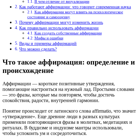
В чем отличие от визуализации
Как работают аффирмации: что говорит современная наука
Как аффирмации могут влиять на психологическое
состояние и самооценку
Почему аффирмации могут изменить жизнь
Как правильно использовать аффирмации
Как создать собственные аффирмации
Мифы и ошибки
Виды и примеры аффирмаций
Что можно сделать?
Что такое аффирмация: определение и
происхождение
Аффирмации — короткие позитивные утверждения,
помогающие настроиться на нужный лад. Простыми словами
— это фразы, которые мы повторяем, чтобы достичь
спокойствия, радости, внутренней гармонии.
Понятие происходит от латинского слова affirmatio, что значит
«утверждение». Еще древние люди в разных культурах
применяли повторяющиеся фразы в молитвах, медитациях и
ритуалах. В буддизме и индуизме мантры использовали,
чтобы успокоить ум и сосредоточиться.