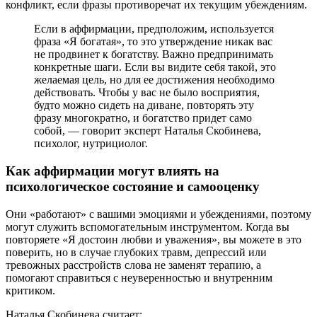
конфликт, если фразы противоречат их текущим убеждениям.
Если в аффирмации, предположим, используется
фраза «Я богатая», то это утверждение никак вас
не продвинет к богатству. Важно предпринимать
конкретные шаги. Если вы видите себя такой, это
желаемая цель, но для ее достижения необходимо
действовать. Чтобы у вас не было восприятия,
будто можно сидеть на диване, повторять эту
фразу многократно, и богатство придет само
собой, — говорит эксперт Наталья Скобинева,
психолог, нутрициолог.
Как аффирмации могут влиять на
психологическое состояние и самооценку
Они «работают» с вашими эмоциями и убеждениями, поэтому
могут служить вспомогательным инструментом. Когда вы
повторяете «Я достоин любви и уважения», вы можете в это
поверить, но в случае глубоких травм, депрессий или
тревожных расстройств слова не заменят терапию, а
помогают справиться с неуверенностью и внутренним
критиком.
Наталья Скобинева считает: