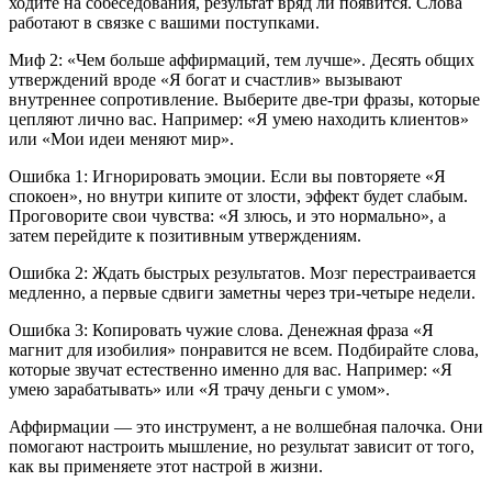
ходите на собеседования, результат вряд ли появится. Слова
работают в связке с вашими поступками.
Миф 2: «Чем больше аффирмаций, тем лучше». Десять общих
утверждений вроде «Я богат и счастлив» вызывают
внутреннее сопротивление. Выберите две-три фразы, которые
цепляют лично вас. Например: «Я умею находить клиентов»
или «Мои идеи меняют мир».
Ошибка 1: Игнорировать эмоции. Если вы повторяете «Я
спокоен», но внутри кипите от злости, эффект будет слабым.
Проговорите свои чувства: «Я злюсь, и это нормально», а
затем перейдите к позитивным утверждениям.
Ошибка 2: Ждать быстрых результатов. Мозг перестраивается
медленно, а первые сдвиги заметны через три-четыре недели.
Ошибка 3: Копировать чужие слова. Денежная фраза «Я
магнит для изобилия» понравится не всем. Подбирайте слова,
которые звучат естественно именно для вас. Например: «Я
умею зарабатывать» или «Я трачу деньги с умом».
Аффирмации — это инструмент, а не волшебная палочка. Они
помогают настроить мышление, но результат зависит от того,
как вы применяете этот настрой в жизни.