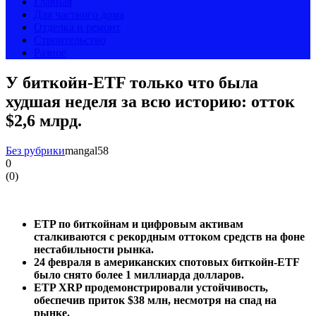
Главная
Для частного дома
Отделка и ремонт
Строительство
Разное
У биткойн-ETF только что была
худшая неделя за всю историю: отток
$2,6 млрд.
Без рубрики
mangal58
0
(
0
)
ETP по биткойнам и цифровым активам
сталкиваются с рекордным оттоком средств на фоне
нестабильности рынка.
24 февраля в американских спотовых биткойн-ETF
было снято более 1 миллиарда долларов.
ETP XRP продемонстрировали устойчивость,
обеспечив приток $38 млн, несмотря на спад на
рынке.