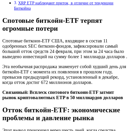
XRP ETP наблюдают приток, в отличие от тенденции
Биткойна
Спотовые биткойн-ETF терпят
огромные потери
Спотовые биткоин-ETF США, входящие в состав 11
одобренных SEC биткоин-фондов, зафиксировали самый
большой отток средств 24 февраля, при этом за 24 часа было
выведено инвестиций на сумму более 1 миллиарда долларов .
Эта необычная распродажа знаменует собой худший день для
биткойн-ETF с момента их появления в прошлом году,
превысив предыдущий рекорд, установленный в декабре,
когда отток достиг 672 миллионов долларов.
Связанный:
Всплеск спотового биткоин-ETF затмит
рынок криптовалютных ETP в 50 миллиардов долларов
Отток биткойн-ETF: экономические
проблемы и давление рынка
Этот вывод произошел через шесть дней, когда средства