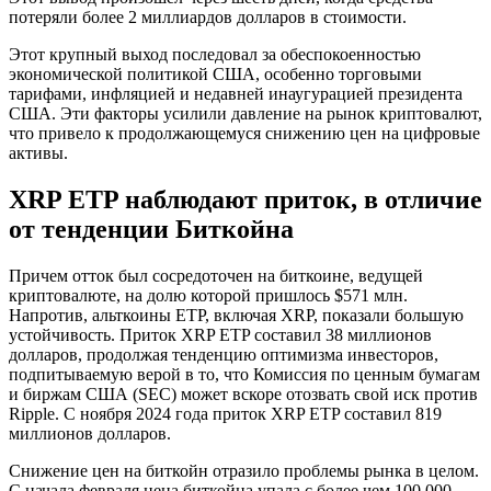
потеряли более 2 миллиардов долларов в стоимости.
Этот крупный выход последовал за обеспокоенностью
экономической политикой США, особенно торговыми
тарифами, инфляцией и недавней инаугурацией президента
США. Эти факторы усилили давление на рынок криптовалют,
что привело к продолжающемуся снижению цен на цифровые
активы.
XRP ETP наблюдают приток, в отличие
от тенденции Биткойна
Причем отток был сосредоточен на биткоине, ведущей
криптовалюте, на долю которой пришлось $571 млн.
Напротив, альткоины ETP, включая XRP, показали большую
устойчивость. Приток XRP ETP составил 38 миллионов
долларов, продолжая тенденцию оптимизма инвесторов,
подпитываемую верой в то, что Комиссия по ценным бумагам
и биржам США (SEC) может вскоре отозвать свой иск против
Ripple. С ноября 2024 года приток XRP ETP составил 819
миллионов долларов.
Снижение цен на биткойн отразило проблемы рынка в целом.
С начала февраля цена биткойна упала с более чем 100 000