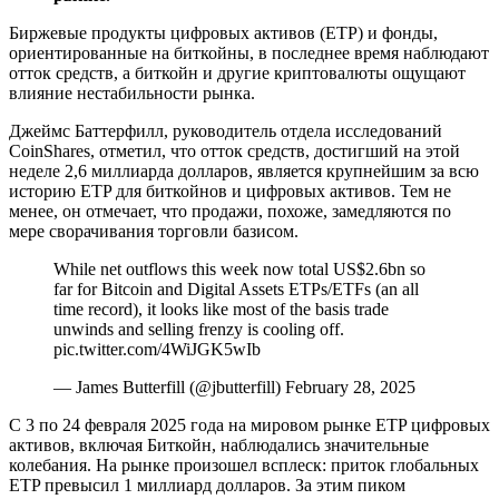
Биржевые продукты цифровых активов (ETP) и фонды,
ориентированные на биткойны, в последнее время наблюдают
отток средств, а биткойн и другие криптовалюты ощущают
влияние нестабильности рынка.
Джеймс Баттерфилл, руководитель отдела исследований
CoinShares, отметил, что отток средств, достигший на этой
неделе 2,6 миллиарда долларов, является крупнейшим за всю
историю ETP для биткойнов и цифровых активов. Тем не
менее, он отмечает, что продажи, похоже, замедляются по
мере сворачивания торговли базисом.
While net outflows this week now total US$2.6bn so
far for Bitcoin and Digital Assets ETPs/ETFs (an all
time record), it looks like most of the basis trade
unwinds and selling frenzy is cooling off.
pic.twitter.com/4WiJGK5wIb
— James Butterfill (@jbutterfill) February 28, 2025
С 3 по 24 февраля 2025 года на мировом рынке ETP цифровых
активов, включая Биткойн, наблюдались значительные
колебания. На рынке произошел всплеск: приток глобальных
ETP превысил 1 миллиард долларов. За этим пиком