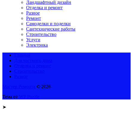
Ландшафтный дизайн
Отделка и ремонт
Разное
Ремонт
Самоделки и поделки
Сантехнические работы
Строительство
Услуги
Электрика
Главная
Для частного дома
Отделка и ремонт
Строительство
Разное
Мастер Ремонта
© 2026
Тема от
WP Puzzle
➤