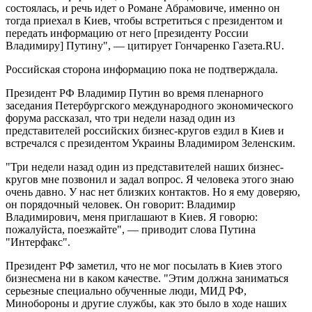
состоялась, и речь идет о Романе Абрамовиче, именно он
тогда приехал в Киев, чтобы встретиться с президентом и
передать информацию от него [президенту России
Владимиру] Путину", — цитирует Гончаренко Газета.RU.
Российская сторона информацию пока не подтверждала.
Президент РФ Владимир Путин во время пленарного
заседания Петербургского международного экономического
форума рассказал, что три недели назад один из
представителей российских бизнес-кругов ездил в Киев и
встречался с президентом Украины Владимиром Зеленским.
"Три недели назад один из представителей наших бизнес-
кругов мне позвонил и задал вопрос. Я человека этого знаю
очень давно. У нас нет близких контактов. Но я ему доверяю,
он порядочный человек. Он говорит: Владимир
Владимирович, меня приглашают в Киев. Я говорю:
пожалуйста, поезжайте", — приводит слова Путина
"Интерфакс".
Президент РФ заметил, что не мог посылать в Киев этого
бизнесмена ни в каком качестве. "Этим должна заниматься
серьезные специально обученные люди, МИД РФ,
Минобороны и другие службы, как это было в ходе наших