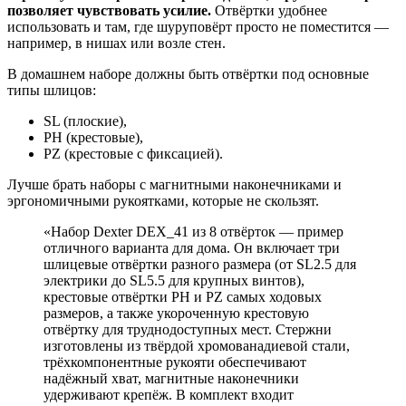
позволяет чувствовать усилие.
Отвёртки удобнее
использовать и там, где шуруповёрт просто не поместится —
например, в нишах или возле стен.
В домашнем наборе должны быть отвёртки под основные
типы шлицов:
SL (плоские),
PH (крестовые),
PZ (крестовые с фиксацией).
Лучше брать наборы с магнитными наконечниками и
эргономичными рукоятками, которые не скользят.
«Набор Dexter DEX_41 из 8 отвёрток — пример
отличного варианта для дома. Он включает три
шлицевые отвёртки разного размера (от SL2.5 для
электрики до SL5.5 для крупных винтов),
крестовые отвёртки PH и PZ самых ходовых
размеров, а также укороченную крестовую
отвёртку для труднодоступных мест. Стержни
изготовлены из твёрдой хромованадиевой стали,
трёхкомпонентные рукояти обеспечивают
надёжный хват, магнитные наконечники
удерживают крепёж. В комплект входит