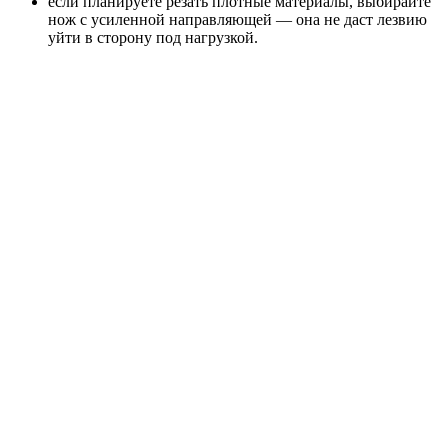
если планируете резать плотные материалы, выбирайте
нож с усиленной направляющей — она не даст лезвию
уйти в сторону под нагрузкой.