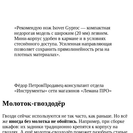
«Рекомендую нож Isover Gyproc — компактная
недорогая модель с широким (20 мм) лезвием.
Мини-корпус удобен в кармане и в условиях
стеснённого доступа. Усиленная направляющая
позволяет сохранить прямолинейность реза на
плотных материалах».
Фёдор ПетровПродавец-консультант отдела
«Инструменты» сети магазинов «Лемана ПРО»
Молоток-гвоздодёр
Гвозди сейчас используются не так часто, как раньше. Но всё
же
иногда без молотка не обойтись
. Например, при сборке
шкафов: их задники традиционно крепятся к корпусу на
гвоздях. А ещё молоток-гвоздодёр поможет разобрать старые