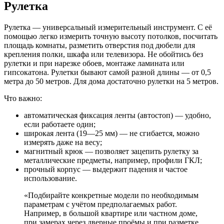
Рулетка
Рулетка — универсальный измерительный инструмент. С её
помощью легко измерить точную высоту потолков, посчитать
площадь комнаты, разметить отверстия под дюбели для
крепления полки, шкафа или телевизора. Не обойтись без
рулетки и при нарезке обоев, монтаже ламината или
гипсокатона. Рулетки бывают самой разной длины — от 0,5
метра до 50 метров. Для дома достаточно рулетки на 5 метров.
Что важно:
автоматическая фиксация ленты (автостоп) — удобно,
если работаете один;
широкая лента (19—25 мм) — не сгибается, можно
измерять даже на весу;
магнитный крюк — позволяет зацепить рулетку за
металлические предметы, например, профили ГКЛ;
прочный корпус — выдержит падения и частое
использование.
«Подбирайте конкретные модели по необходимым
параметрам с учётом предполагаемых работ.
Например, в большой квартире или частном доме,
при замерах через дверные проёмы и при разметке