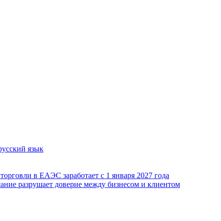
русский язык
орговли в ЕАЭС заработает с 1 января 2027 года
сание разрушает доверие между бизнесом и клиентом