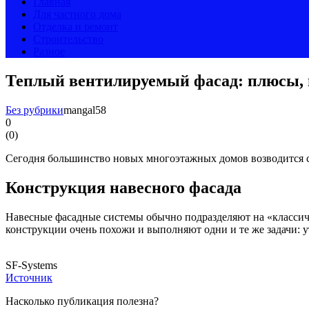
Главная
Для частного дома
Отделка и ремонт
Строительство
Разное
Теплый вентилируемый фасад: плюсы, 
Без рубрики
mangal58
0
(
0
)
Сегодня большинство новых многоэтажных домов возводится с
Конструкция навесного фасада
Навесные фасадные системы обычно подразделяют на «классиче
конструкции очень похожи и выполняют одни и те же задачи: у
SF-Systems
Источник
Насколько публикация полезна?