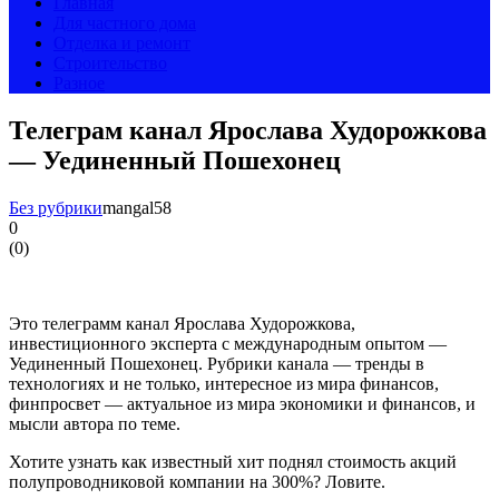
Главная
Для частного дома
Отделка и ремонт
Строительство
Разное
Телеграм канал Ярослава Худорожкова
— Уединенный Пошехонец
Без рубрики
mangal58
0
(
0
)
Это телеграмм канал Ярослава Худорожкова,
инвестиционного эксперта с международным опытом —
Уединенный Пошехонец. Рубрики канала — тренды в
технологиях и не только, интересное из мира финансов,
финпросвет — актуальное из мира экономики и финансов, и
мысли автора по теме.
Хотите узнать как известный хит поднял стоимость акций
полупроводниковой компании на 300%? Ловите.