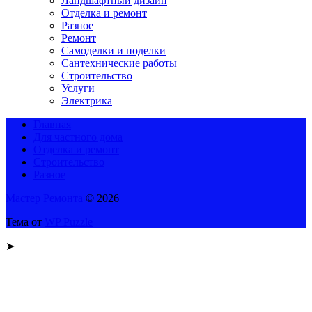
Ландшафтный дизайн
Отделка и ремонт
Разное
Ремонт
Самоделки и поделки
Сантехнические работы
Строительство
Услуги
Электрика
Главная
Для частного дома
Отделка и ремонт
Строительство
Разное
Мастер Ремонта
© 2026
Тема от
WP Puzzle
➤