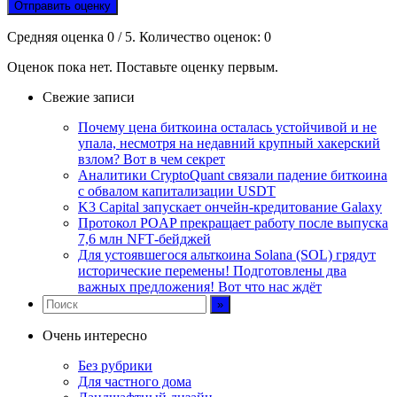
Отправить оценку
Средняя оценка
0
/ 5. Количество оценок:
0
Оценок пока нет. Поставьте оценку первым.
Свежие записи
Почему цена биткоина осталась устойчивой и не
упала, несмотря на недавний крупный хакерский
взлом? Вот в чем секрет
Аналитики CryptoQuant связали падение биткоина
с обвалом капитализации USDT
K3 Capital запускает ончейн-кредитование Galaxy
Протокол POAP прекращает работу после выпуска
7,6 млн NFT‑бейджей
Для устоявшегося альткоина Solana (SOL) грядут
исторические перемены! Подготовлены два
важных предложения! Вот что нас ждёт
Очень интересно
Без рубрики
Для частного дома