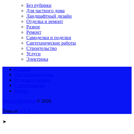
Без рубрики
Для частного дома
Ландшафтный дизайн
Отделка и ремонт
Разное
Ремонт
Самоделки и поделки
Сантехнические работы
Строительство
Услуги
Электрика
Главная
Для частного дома
Отделка и ремонт
Строительство
Разное
Мастер Ремонта
© 2026
Тема от
WP Puzzle
➤