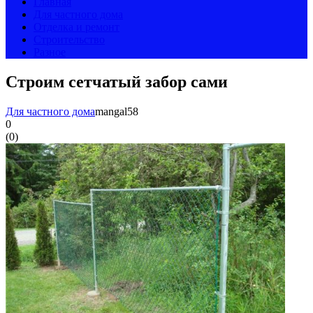
Главная
Для частного дома
Отделка и ремонт
Строительство
Разное
Строим сетчатый забор сами
Для частного дома
mangal58
0
(
0
)