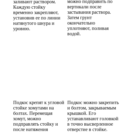
можно подправить по
заливают раствором.
вертикали после
Каждую стойку
застывания раствора.
временно закрепляют,
Затем грунт
установив ее по линии
окончательно
натянутого шнура и
уплотняют, поливая
уровню.
водой.
Подкос крепят к угловой
Подкос можно закрепить
стойке хомутами на
и болтом, закрываемым
болтах. Перемещая
крышкой. Его
хомут, можно
устанавливают головкой
подправлять стойку и
в точно высверленное
после натяжения
отверстие в стойке.