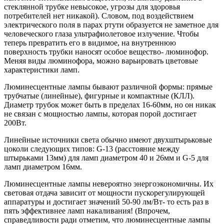
стеклянной трубке невысокое, угрозы для здоровья
потребителей нет никакой). Словом, под воздействием
электрического поля в парах ртути образуется не заметное для
человеческого глаза ультрафиолетовое излучение. Чтобы
теперь превратить его в видимое, на внутреннюю
поверхность трубки наносят особое вещество- люминофор.
Меняя виды люминофора, можно варьировать цветовые
характеристики ламп.
Люминесцентные лампы бывают различной формы: прямые
трубчатые (линейные), фигурные и компактные (КЛЛ).
Диаметр трубок может быть в пределах 16-60мм, но он никак
не связан с мощностью лампы, которая порой достигает
200Вт.
Линейные источники света обычно имеют двухштырьковые
цоколи следующих типов: G-13 (расстояние между
штырьками 13мм) для ламп диаметром 40 и 26мм и G-5 для
ламп диаметром 16мм.
Люминесцентные лампы невероятно энергоэкономичны. Их
световая отдача зависит от мощности пускорегулирующей
аппаратуры и достигает значений 50-90 лм/Вт- то есть раз в
пять эффективнее ламп накаливания! (Впрочем,
справедливости ради отметим, что люминесцентные лампы