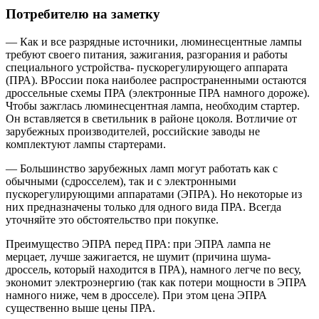
Потребителю на заметку
— Как и все разрядные источники, люминесцентные лампы
требуют своего питания, зажигания, разгорания и работы
специального устройства- пускорегулирующего аппарата
(ПРА). ВРоссии пока наиболее распространенными остаются
дроссельные схемы ПРА (электронные ПРА намного дороже).
Чтобы зажглась люминесцентная лампа, необходим стартер.
Он вставляется в светильник в районе цоколя. Вотличие от
зарубежных производителей, российские заводы не
комплектуют лампы стартерами.
— Большинство зарубежных ламп могут работать как с
обычными (сдросселем), так и с электронными
пускорегулирующими аппаратами (ЭПРА). Но некоторые из
них предназначены только для одного вида ПРА. Всегда
уточняйте это обстоятельство при покупке.
Преимущество ЭПРА перед ПРА: при ЭПРА лампа не
мерцает, лучше зажигается, не шумит (причина шума-
дроссель, который находится в ПРА), намного легче по весу,
экономит электроэнергию (так как потери мощности в ЭПРА
намного ниже, чем в дросселе). При этом цена ЭПРА
существенно выше цены ПРА.