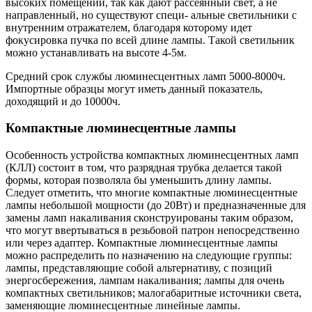
высоких помещений, так как дают рассеянный свет, а не
направленный, но существуют специ- альные светильники с
внутренним отражателем, благодаря которому идет
фокусировка пучка по всей длине лампы. Такой светильник
можно устанавливать на высоте 4-5м.
Средний срок службы люминесцентных ламп 5000-8000ч.
Импортные образцы могут иметь данный показатель,
доходящий и до 10000ч.
Компактные люминесцентные лампы
Особенность устройства компактных люминесцентных ламп
(КЛЛ) состоит в том, что разрядная трубка делается такой
формы, которая позволяла бы уменьшить длину лампы.
Следует отметить, что многие компактные люминесцентные
лампы небольшой мощности (до 20Вт) и предназначенные для
замены ламп накаливания сконструированы таким образом,
что могут ввертываться в резьбовой патрон непосредственно
или через адаптер. Компактные люминесцентные лампы
можно распределить по назначению на следующие группы:
лампы, представляющие собой альтернативу, с позиций
энергосбережения, лампам накаливания; лампы для очень
компактных светильников; малогабаритные источники света,
заменяющие люминесцентные линейные лампы.