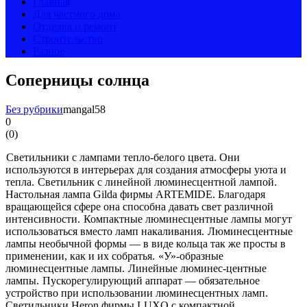
Главная
Для частного дома
Отделка и ремонт
Строительство
Разное
Соперницы солнца
Без рубрики
mangal58
0
(
0
)
Светильники с лампами тепло-белого цвета. Они
используются в интерьерах для создания атмосферы уюта и
тепла.
Светильник с линейной люминесцентной лампой.
Настольная лампа Gilda фирмы ARTEMIDE. Благодаря
вращающейся сфере она способна давать свет различной
интенсивности.
Компактные люминесцентные лампы могут
использоваться вместо ламп накаливания.
Люминесцентные
лампы необычной формы — в виде кольца так же просты в
применении, как и их собратья.
«У»-образные
люминесцентные лампы.
Линейные люминес-центные
лампы.
Пускорегулирующий аппарат — обязательное
устройство при использовании люминесцентных ламп.
Светильники Heron фирмы LUXO с компактной