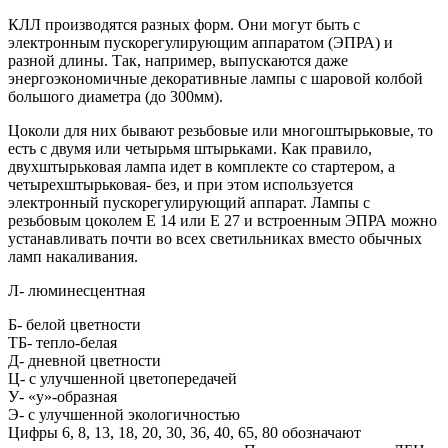
КЛЛ производятся разных форм. Они могут быть с
электронным пускорегулирующим аппаратом (ЭПРА) и
разной длины. Так, например, выпускаются даже
энергоэкономичные декоративные лампы с шаровой колбой
большого диаметра (до 300мм).
Цоколи для них бывают резьбовые или многоштырьковые, то
есть с двумя или четырьмя штырьками. Как правило,
двухштырьковая лампа идет в комплекте со стартером, а
четырехштырьковая- без, и при этом используется
электронный пускорегулирующий аппарат. Лампы с
резьбовым цоколем E 14 или Е 27 и встроенным ЭПРА можно
устанавливать почти во всех светильниках вместо обычных
ламп накаливания.
Л- люминесцентная
Б- белой цветности
ТБ- тепло-белая
Д- дневной цветности
Ц- с улучшенной цветопередачей
У- «у»-образная
Э- с улучшенной экологичностью
Цифры 6, 8, 13, 18, 20, 30, 36, 40, 65, 80 обозначают