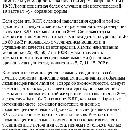
номинальную мощность в ваттах. Пример маркировки: ЛБЦ
18-У. Люминесцентная белая с улучшенной цветопередачей,
18-ваттная, «у»-образной формы.
Если сравнить КЛЛ с лампой накаливания одной и той же
яркости, то следует отметить, что расходы на электроэнергию
в случае с КЛЛ сокращаются на 80%. Световая отдача
компактных люминесцентных ламп находится на уровне от 40
до 80 лм/Вт, повышаясь с увеличением мощности и
ухудшением качества цветопередачи. Лампы накаливания
мощностью 25, 40, 60, 75 и 100Вт можно заменить
компактными люминесцентными лампами (не снижая
уровень освещенности) мощностью 5, 7, 11, 15, 20Вт.
Компактные люминесцентные лампы соединили в себе
лучшие свойства, присущие лампам накаливания и обычным
люминесцентным лампам. Говоря об экономичности, следует
отметить, что расходы на электроэнергию, по сравнению с
лампами накаливания такой же яркости, сокращаются до 80%,
а срок службы в 10-12 раз выше. КЛЛ, как малогабаритные
источники света, заменяют некоторые линейные
люминесцентные лампы. Производятся специальные виды
КЛЛ для очень компактных светильников. Компактные
люминесцентные лампы постепенно начинают вытеснять
традиционные источники света, причем не только в жилых