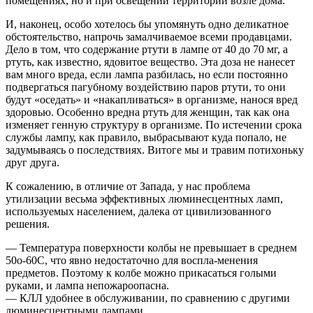
помещениях, но и при освещении территории возле дома.
И, наконец, особо хотелось бы упомянуть одно деликатное
обстоятельство, напрочь замалчиваемое всеми продавцами.
Дело в том, что содержание ртути в лампе от 40 до 70 мг, а
ртуть, как известно, ядовитое вещество. Эта доза не нанесет
вам много вреда, если лампа разбилась, но если постоянно
подвергаться пагубному воздействию паров ртути, то они
будут «оседать» и «накапливаться» в организме, нанося вред
здоровью. Особенно вредна ртуть для женщин, так как она
изменяет генную структуру в организме. По истечении срока
службы лампу, как правило, выбрасывают куда попало, не
задумываясь о последствиях. Витоге мы и травим потихоньку
друг друга.
К сожалению, в отличие от Запада, у нас проблема
утилизации весьма эффективных люминесцентных ламп,
используемых населением, далека от цивилизованного
решения.
— Температура поверхности колбы не превышает в среднем
50о-60С, что явно недостаточно для воспла-менения
предметов. Поэтому к колбе можно прикасаться голыми
руками, и лампа непожароопасна.
— КЛЛ удобнее в обслуживании, по сравнению с другими
люминесцентными лампами.