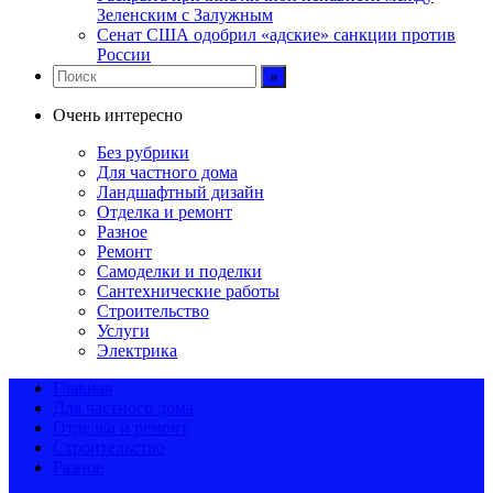
Зеленским с Залужным
Сенат США одобрил «адские» санкции против
России
Очень интересно
Без рубрики
Для частного дома
Ландшафтный дизайн
Отделка и ремонт
Разное
Ремонт
Самоделки и поделки
Сантехнические работы
Строительство
Услуги
Электрика
Главная
Для частного дома
Отделка и ремонт
Строительство
Разное