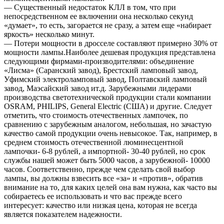
— Существенный недостаток КЛЛ в том, что при
непосредственном ее включении она несколько секунд
«думает», то есть, загорается не сразу, а затем еще «набирает
яркость» несколько минут.
— Потери мощности в дросселе составляют примерно 30% от
мощности лампы.Наиболее дешевая продукция представлена
следующими фирмами-производителями: объединение
«Лисма» (Саранский завод), Брестский ламповый завод,
Уфимский электроламповый завод, Полтавский ламповый
завод, Маэсайский завод ит.д. Зарубежными лидерами
производства светотехнической продукции стали компании
ОSRAM, PHILIPS, General Eleсtric (США) и другие. Следует
отметить, что стоимость отечественных лампочек, по
сравнению с зарубежным аналогом, небольшая, но зачастую
качество самой продукции очень невысокое. Так, например, в
среднем стоимость отечественной люминесцентной
лампочки- 6-8 рублей, а импортной- 30-40 рублей, но срок
службы нашей может быть 5000 часов, а зарубежной- 10000
часов. Соответственно, прежде чем сделать свой выбор
лампы, вы должны взвесить все «за» и «против», обратив
внимание на то, для каких целей она вам нужна, как часто вы
собираетесь ее использовать и что вас прежде всего
интересует: качество или низкая цена, которая не всегда
является показателем надежности.