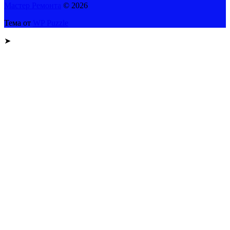
Мастер Ремонта
© 2026
Тема от
WP Puzzle
➤