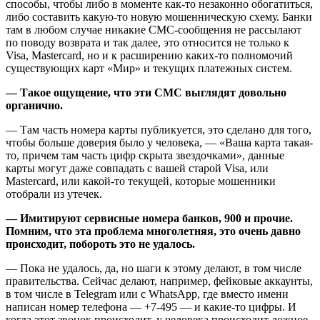
способы, чтобы либо в моменте как-то незаконно обогатиться,
либо составить какую-то новую мошенническую схему. Банки
там в любом случае никакие СМС-сообщения не рассылают
по поводу возврата и так далее, это относится не только к
Visa, Mastercard, но и к расширению каких-то полномочий
существующих карт «Мир» и текущих платежных систем.
— Такое ощущение, что эти СМС выглядят довольно
органично.
— Там часть номера карты публикуется, это сделано для того,
чтобы больше доверия было у человека, — «Ваша карта такая-
то, причем там часть цифр скрыта звездочками», данные
карты могут даже совпадать с вашей старой Visa, или
Mastercard, или какой-то текущей, которые мошенники
отобрали из утечек.
— Имитируют сервисные номера банков, 900 и прочие.
Помним, что эта проблема многолетняя, это очень давно
происходит, побороть это не удалось.
— Пока не удалось, да, но шаги к этому делают, в том числе
правительства. Сейчас делают, например, фейковые аккаунты,
в том числе в Telegram или с WhatsApp, где вместо имени
написан номер телефона — +7-495 — и какие-то цифры. И
когда этот звонок происходит, у человека происходит ложное