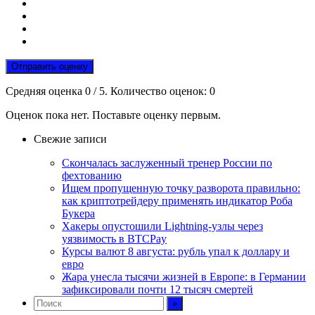
Отправить оценку
Средняя оценка
0
/ 5. Количество оценок:
0
Оценок пока нет. Поставьте оценку первым.
Свежие записи
Скончалась заслуженный тренер России по
фехтованию
Ищем пропущенную точку разворота правильно:
как криптотрейдеру применять индикатор Роба
Букера
Хакеры опустошили Lightning-узлы через
уязвимость в BTCPay
Курсы валют 8 августа: рубль упал к доллару и
евро
Жара унесла тысячи жизней в Европе: в Германии
зафиксировали почти 12 тысяч смертей