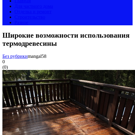
Главная
Для частного дома
Отделка и ремонт
Строительство
Разное
Широкие возможности использования
термодревесины
Без рубрики
mangal58
0
(
0
)