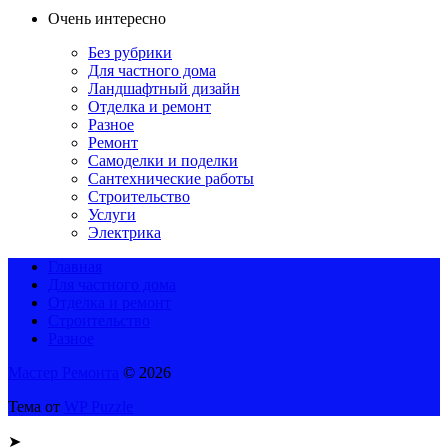
Очень интересно
Без рубрики
Для частного дома
Ландшафтный дизайн
Отделка и ремонт
Разное
Ремонт
Самоделки и поделки
Сантехнические работы
Строительство
Услуги
Электрика
Главная
Для частного дома
Отделка и ремонт
Строительство
Разное
Мастер Ремонта
© 2026
Тема от
WP Puzzle
➤