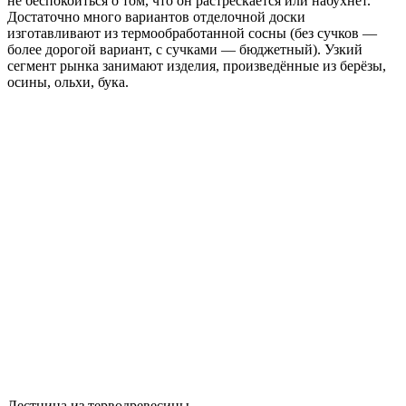
не беспокоиться о том, что он растрескается или набухнет.
Достаточно много вариантов отделочной доски
изготавливают из термообработанной сосны (без сучков —
более дорогой вариант, с сучками — бюджетный). Узкий
сегмент рынка занимают изделия, произведённые из берёзы,
осины, ольхи, бука.
Лестница из терводревесины