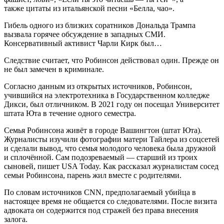
также цитаты из итальянской песни «Белла, чао».
Гибель одного из близких соратников Дональда Трампа
вызвала горячее обсуждение в западных СМИ.
Консервативный активист Чарли Кирк был…
Следствие считает, что Робинсон действовал один. Прежде он
не был замечен в криминале.
Согласно данным из открытых источников, Робинсон,
учившийся на электротехника в Государственном колледже
Дикси, был отличником. В 2021 году он посещал Университет
штата Юта в течение одного семестра.
Семья Робинсона живёт в городе Вашингтон (штат Юта).
Журналисты изучили фотографии матери Тайлера из соцсетей
и сделали вывод, что семья молодого человека была дружной
и сплочённой. Сам подозреваемый — старший из троих
сыновей, пишет USA Today. Как рассказал журналистам сосед
семьи Робинсона, парень жил вместе с родителями.
По словам источников CNN, предполагаемый убийца в
настоящее время не общается со следователями. После визита
адвоката он содержится под стражей без права внесения
залога.