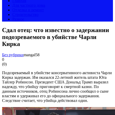
Главная
Для частного дома
Отделка и ремонт
Строительство
Разное
Сдал отец: что известно о задержании
подозреваемого в убийстве Чарли
Кирка
Без рубрики
mangal58
0
(
0
)
Подозреваемый в убийстве консервативного активиста Чарли
Кирка задержан. Им оказался 22-летний житель штата Юта
Тайлер Робинсон. Президент США Дональд Трамп выразил
надежду, что убийцу приговорят к смертной казни. По
данным источников, отец Робинсона лично сообщил о сыне
властям и удерживал его до официального задержания.
Следствие считает, что убийца действовал один.