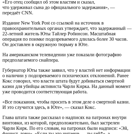
«Его отец сообщил об этом властям и сказал,
что удерживал сына до официального задержания», —
передаёт CNN.
Издание New York Post со ссылкой на источник в
правоохранительных органах утверждает, что задержанный —
22-летний житель Юты Тайлер Робинсон. Масштабная
операция по поимке подозреваемого длилась более 30 часов.
Он доставлен в окружную тюрьму в Юте.
На американском телевидении уже показали фотографию
предполагаемого снайпера.
Губернатор Юты также заявил, что у властей нет информации
о наличии у подозреваемого психических отклонений. Ранее
Кокс говорил, что власти штата будут добиваться смертной
казни для убийцы активиста Чарли Кирка. На данный момент
уже проводится соответствующая работа.
«Все показания, чтобы просить в этом деле о смертной казни.
И это случится здесь, в Юте», — сказал Кокс.
Глава штата также рассказал о надписях на патронах внутри
винтовки, из которой, предположительно, был застрелен
Чарли Кирк. По его словам, на патронах были надписи: «Эй,
фашист, лови», «Если ты это читаешь — ты гей*», а