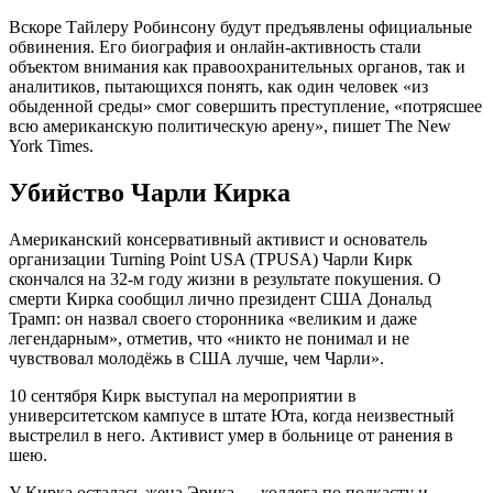
Вскоре Тайлеру Робинсону будут предъявлены официальные
обвинения. Его биография и онлайн-активность стали
объектом внимания как правоохранительных органов, так и
аналитиков, пытающихся понять, как один человек «из
обыденной среды» смог совершить преступление, «потрясшее
всю американскую политическую арену», пишет The New
York Times.
Убийство Чарли Кирка
Американский консервативный активист и основатель
организации Turning Point USA (TPUSA) Чарли Кирк
скончался на 32-м году жизни в результате покушения. О
смерти Кирка сообщил лично президент США Дональд
Трамп: он назвал своего сторонника «великим и даже
легендарным», отметив, что «никто не понимал и не
чувствовал молодёжь в США лучше, чем Чарли».
10 сентября Кирк выступал на мероприятии в
университетском кампусе в штате Юта, когда неизвестный
выстрелил в него. Активист умер в больнице от ранения в
шею.
У Кирка осталась жена Эрика — коллега по подкасту и