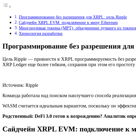
Программирование без разрешения для XRPL: цель Ripple
Сайдчейн XRPL EVM: подключение к миру Ethereum
Многоцелевые токены (MPT): объединение лучшего из токено
Хронология разработки
Программирование без разрешения для 
Цель Ripple — привнести в XRPL программируемость без разреш
XRP Ledger еще более гибким, сохранив при этом его простоту
Источник: Ripple
Команда работала над поиском наилучшего способа реализаци
WASM считается идеальным вариантом, поскольку он эффекти
Родственный:
DeFi 3.0 готов к возрождению? Аналитик оп
Сайдчейн XRPL EVM: подключение к м