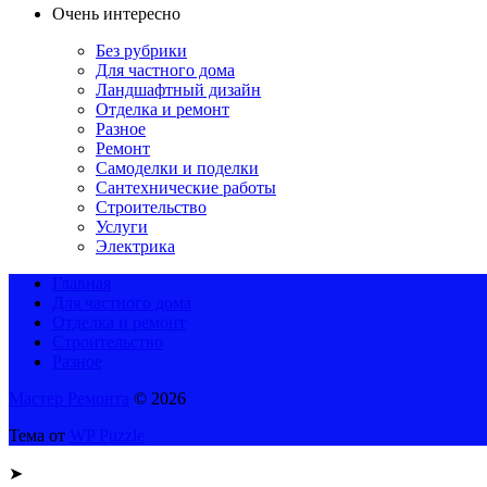
Очень интересно
Без рубрики
Для частного дома
Ландшафтный дизайн
Отделка и ремонт
Разное
Ремонт
Самоделки и поделки
Сантехнические работы
Строительство
Услуги
Электрика
Главная
Для частного дома
Отделка и ремонт
Строительство
Разное
Мастер Ремонта
© 2026
Тема от
WP Puzzle
➤