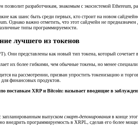
н позволит разработчикам, знакомым с экосистемой Ethereum, р
кие как шанс быть среди первых, кто строит на новом сайдчейн
um. Однако важно отметить, что этот сайдчейн не предназначен
 различные типы программируемости.
ние лучшего из токенов
). Они представлены как новый тип токена, который сочетает 
лает их более гибкими, чем обычные токены, но менее специал
одится на рассмотрении, призван упростить токенизацию и торг
 для финансовых продуктов.
 по поставкам XRP и Bitcoin: называет вводящие в заблужде
 с запланированным выпуском
смарт-депонирования
в конце это
жно внедрить программируемость в XRPL, сделав его более мощн