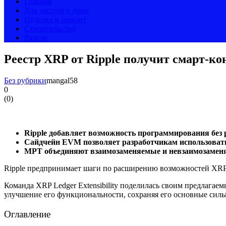
Главная
Для частного дома
Отделка и ремонт
Строительство
Разное
Реестр XRP от Ripple получит смарт-к
Без рубрики
mangal58
0
(
0
)
Ripple добавляет возможность программирования без
Сайдчейн EVM позволяет разработчикам использовать 
MPT объединяют взаимозаменяемые и невзаимозаменяе
Ripple предпринимает шаги по расширению возможностей XRP 
Команда XRP Ledger Extensibility поделилась своим предлагае
улучшение его функциональности, сохраняя его основные силь
Оглавление