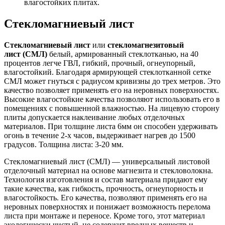
влагостойких плитах.
Стекломагниевый лист
Стекломагниевый лист
или
стекломагнезитовый
лист (СМЛ)
белый, армированный стеклотканью, на 40
процентов легче ГВЛ, гибкий, прочный, огнеупорный,
влагостойкий. Благодаря армирующей стеклотканной сетке
СМЛ может гнуться с радиусом кривизны до трех метров. Это
качество позволяет применять его на неровных поверхностях.
Высокие влагостойкие качества позволяют использовать его в
помещениях с повышенной влажностью. На лицевую сторону
плиты допускается наклеивание любых отделочных
материалов. При толщине листа 6мм он способен удерживать
огонь в течение 2-х часов, выдерживает нагрев до 1500
градусов. Толщина листа: 3-20 мм.
Стекломагниевый лист (СМЛ) — универсальный листовой
отделочный материал на основе магнезита и стекловолокна.
Технология изготовления и состав материала придают ему
такие качества, как гибкость, прочность, огнеупорность и
влагостойкость. Его качества, позволяют применять его на
неровных поверхностях и понижает возможность перелома
листа при монтаже и переносе. Кроме того, этот материал
экологически чистый, не содержит вредных веществ и