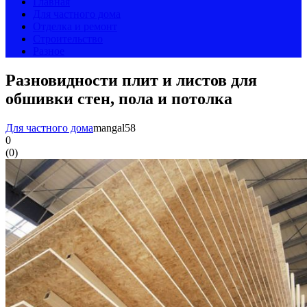
Главная
Для частного дома
Отделка и ремонт
Строительство
Разное
Разновидности плит и листов для
обшивки стен, пола и потолка
Для частного дома
mangal58
0
(
0
)