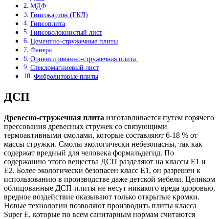
МДФ
Гипсокартон (ГКЛ)
Гипсоплита
Гипсоволокнистый лист
Цементно-стружечные плиты
Фанера
Ориентированно-стружечная плита
Стекломагниевый лист
Фибролитовые плиты
ДСП
Древесно-стружечная плита
изготавливается путем горячего
прессования древесных стружек со связующими
термоактивными смолами, которые составляют 6-18 % от
массы стружки. Смолы экологически небезопасны, так как
содержат вредный для человека формальдегид. По
содержанию этого вещества ДСП разделяют на классы E1 и
Е2. Более экологически безопасен класс E1, он разрешен к
использованию в производстве даже детской мебели. Целиком
облицованные ДСП-плиты не несут никакого вреда здоровью,
вредное воздействие оказывают только открытые кромки.
Новые технологии позволяют производить плиты класса
Super Е, которые по всем санитарным нормам считаются