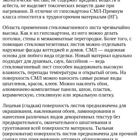
асбеста, не выделяет токсических веществ даже при
нагревании. В отличие от гипсокартона СМЛ-Премиум
класса отностится к трудногорючим материалам (НГ).
Область применения стекломагниевого листа чрезвычайно
высока. Как и из гипсокартона, из него можно делать
потолки, стены и межкомнатные перегородки. Более того, с
помощью стекломагнезитовых листов можно отделывать
наружные фасады коттеджей и домов. СМЛ — надежная
основа для любого вида отделки. Новый материал идеально
подходит для душевых, саун, бассейнов — ведь
стекломагниевый лист способен выдерживать высокую
влажность, перепады температуры и открытый огонь. На
поверхность СМЛ можно наносить самые разные виды
шпатлевок, красок, клеев. Можно наклеить обои,
алюминиево-композитные панели, шпон, пластик,
керамическую, стеклянную или зеркальную плитку.
Лицевая (гладкая) поверхность листов предназначена для
окрашивания, наклеивания обоев, ламинирования и
нанесения различных видов декоративных текстур без
предварительного, окончательного шпатлевания и
грунтования всей поверхности материала. Тыльная
(шероховатая) поверхность листов предназначена для прочной
сцепки при приклеивании штучных облицовочных и