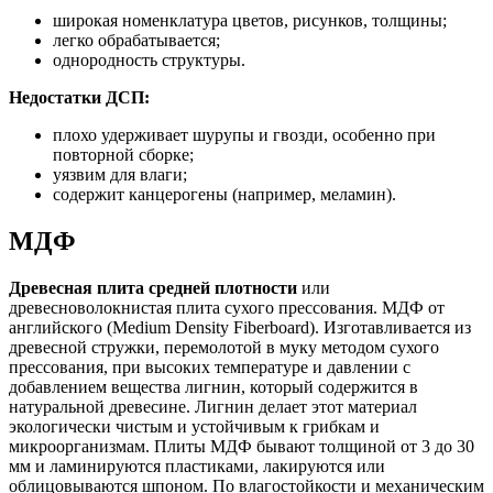
широкая номенклатура цветов, рисунков, толщины;
легко обрабатывается;
однородность структуры.
Недостатки ДСП:
плохо удерживает шурупы и гвозди, особенно при
повторной сборке;
уязвим для влаги;
содержит канцерогены (например, меламин).
МДФ
Древесная плита средней плотности
или
древесноволокнистая плита сухого прессования. МДФ от
английского (Medium Density Fiberboard). Изготавливается из
древесной стружки, перемолотой в муку методом сухого
прессования, при высоких температуре и давлении с
добавлением вещества лигнин, который содержится в
натуральной древесине. Лигнин делает этот материал
экологически чистым и устойчивым к грибкам и
микроорганизмам. Плиты МДФ бывают толщиной от 3 до 30
мм и ламинируются пластиками, лакируются или
облицовываются шпоном. По влагостойкости и механическим