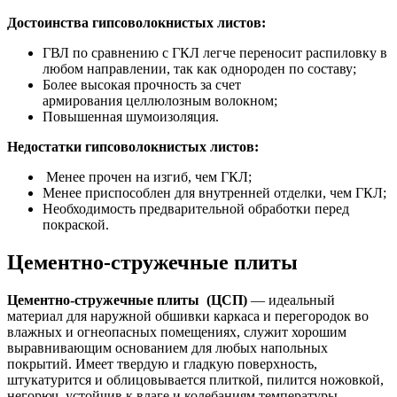
Достоинства гипсоволокнистых листов:
ГВЛ по сравнению с ГКЛ легче переносит распиловку в
любом направлении, так как однороден по составу;
Более высокая прочность за счет
армирования целлюлозным волокном;
Повышенная шумоизоляция.
Недостатки
гипсоволокнистых листов:
Менее прочен на изгиб, чем ГКЛ;
Менее приспособлен для внутренней отделки, чем ГКЛ;
Необходимость предварительной обработки перед
покраской.
Цементно-стружечные плиты
Цементно-стружечные плиты (ЦСП)
— идеальный
материал для наружной обшивки каркаса и перегородок во
влажных и огнеопасных помещениях, служит хорошим
выравнивающим основанием для любых напольных
покрытий. Имеет твердую и гладкую поверхность,
штукатурится и облицовывается плиткой, пилится ножовкой,
негорюч, устойчив к влаге и колебаниям температуры.