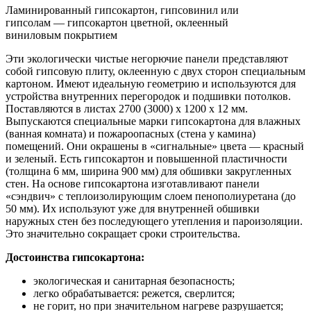
Ламинированный гипсокартон, гипсовинил или
гипсолам — гипсокартон цветной, оклеенный
виниловым покрытием
Эти экологически чистые негорючие панели представляют
собой гипсовую плиту, оклеенную с двух сторон специальным
картоном. Имеют идеальную геометрию и используются для
устройства внутренних перегородок и подшивки потолков.
Поставляются в листах 2700 (3000) х 1200 х 12 мм.
Выпускаются специальные марки гипсокартона для влажных
(ванная комната) и пожароопасных (стена у камина)
помещений. Они окрашены в «сигнальные» цвета — красный
и зеленый. Есть гипсокартон и повышенной пластичности
(толщина 6 мм, ширина 900 мм) для обшивки закругленных
стен. На основе гипсокартона изготавливают панели
«сэндвич» с теплоизолирующим слоем пенополиуретана (до
50 мм). Их используют уже для внутренней обшивки
наружных стен без последующего утепления и пароизоляции.
Это значительно сокращает сроки строительства.
Достоинства гипсокартона:
экологическая и санитарная безопасность;
легко обрабатывается: режется, сверлится;
не горит, но при значительном нагреве разрушается;