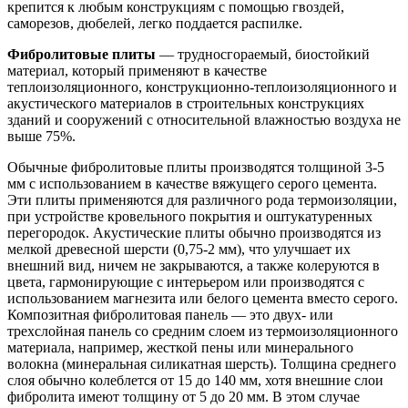
крепится к любым конструкциям с помощью гвоздей,
саморезов, дюбелей, легко поддается распилке.
Фибролитовые плиты
— трудносгораемый, биостойкий
материал, который применяют в качестве
теплоизоляционного, конструкционно-теплоизоляционного и
акустического материалов в строительных конструкциях
зданий и сооружений с относительной влажностью воздуха не
выше 75%.
Обычные фибролитовые плиты производятся толщиной 3-5
мм с использованием в качестве вяжущего серого цемента.
Эти плиты применяются для различного рода термоизоляции,
при устройстве кровельного покрытия и оштукатуренных
перегородок. Акустические плиты обычно производятся из
мелкой древесной шерсти (0,75-2 мм), что улучшает их
внешний вид, ничем не закрываются, а также колеруются в
цвета, гармонирующие с интерьером или производятся с
использованием магнезита или белого цемента вместо серого.
Композитная фибролитовая панель — это двух- или
трехслойная панель со средним слоем из термоизоляционного
материала, например, жесткой пены или минерального
волокна (минеральная силикатная шерсть). Толщина среднего
слоя обычно колеблется от 15 до 140 мм, хотя внешние слои
фибролита имеют толщину от 5 до 20 мм. В этом случае