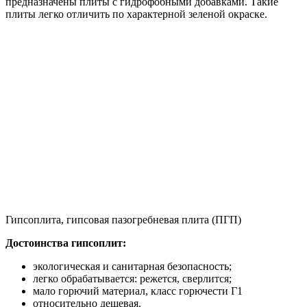
предназначены плиты с гидрофобными добавками. Такие
плиты легко отличить по характерной зеленой окраске.
Гипсоплита, гипсовая пазогребневая плита (ПГП)
Достоинства гипсоплит:
экологическая и санитарная безопасность;
легко обрабатывается: режется, сверлится;
мало горючий материал, класс горючести Г1
относительно дешевая.