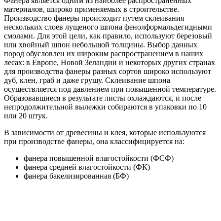
Фанера является одним из наиболее распространенных
материалов, широко применяемых в строительстве.
Производство фанеры происходит путем склеивания
нескольких слоев лущеного шпона фенолформальдегидными
смолами. Для этой цели, как правило, используют березовый
или хвойный шпон небольшой толщины. Выбор данных
пород обусловлен их широким распространением в наших
лесах: в Европе, Новой Зеландии и некоторых других странах
для производства фанеры разных сортов широко используют
дуб, клен, граб и даже грушу. Склеивание шпона
осуществляется под давлением при повышенной температуре.
Образовавшиеся в результате листы охлаждаются, и после
непродолжительной вылежки собираются в упаковки по 10
или 20 штук.
В зависимости от древесины и клея, которые используются
при производстве фанеры, она классифицируется на:
фанера повышенной влагостойкости (ФСФ)
фанера средней влагостойкости (ФК)
фанера бакелизированная (БФ)