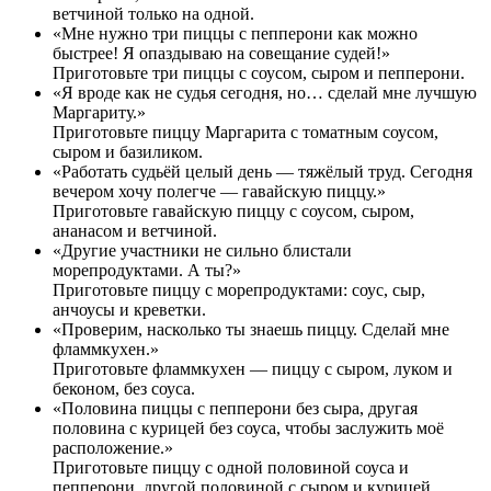
ветчиной только на одной.
«Мне нужно три пиццы с пепперони как можно
быстрее! Я опаздываю на совещание судей!»
Приготовьте три пиццы с соусом, сыром и пепперони.
«Я вроде как не судья сегодня, но… сделай мне лучшую
Маргариту.»
Приготовьте пиццу Маргарита с томатным соусом,
сыром и базиликом.
«Работать судьёй целый день — тяжёлый труд. Сегодня
вечером хочу полегче — гавайскую пиццу.»
Приготовьте гавайскую пиццу с соусом, сыром,
ананасом и ветчиной.
«Другие участники не сильно блистали
морепродуктами. А ты?»
Приготовьте пиццу с морепродуктами: соус, сыр,
анчоусы и креветки.
«Проверим, насколько ты знаешь пиццу. Сделай мне
фламмкухен.»
Приготовьте фламмкухен — пиццу с сыром, луком и
беконом, без соуса.
«Половина пиццы с пепперони без сыра, другая
половина с курицей без соуса, чтобы заслужить моё
расположение.»
Приготовьте пиццу с одной половиной соуса и
пепперони, другой половиной с сыром и курицей.