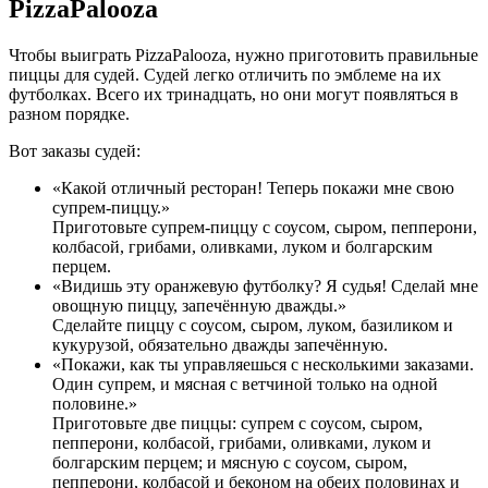
PizzaPalooza
Чтобы выиграть PizzaPalooza, нужно приготовить правильные
пиццы для судей. Судей легко отличить по эмблеме на их
футболках. Всего их тринадцать, но они могут появляться в
разном порядке.
Вот заказы судей:
«Какой отличный ресторан! Теперь покажи мне свою
супрем-пиццу.»
Приготовьте супрем-пиццу с соусом, сыром, пепперони,
колбасой, грибами, оливками, луком и болгарским
перцем.
«Видишь эту оранжевую футболку? Я судья! Сделай мне
овощную пиццу, запечённую дважды.»
Сделайте пиццу с соусом, сыром, луком, базиликом и
кукурузой, обязательно дважды запечённую.
«Покажи, как ты управляешься с несколькими заказами.
Один супрем, и мясная с ветчиной только на одной
половине.»
Приготовьте две пиццы: супрем с соусом, сыром,
пепперони, колбасой, грибами, оливками, луком и
болгарским перцем; и мясную с соусом, сыром,
пепперони, колбасой и беконом на обеих половинах и