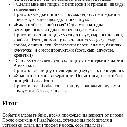
«Сделай мне две пиццы с пепперони и грибами, дважды
запечённые.»
Приготовьте две пиццы с соусом, сыром, пепперони и
грибами, каждую дважды запечённую.
«Как насчёт разнообразия? Одна мясная, одна
вегетарианская и одна с морепродуктами.»
Приготовьте три пиццы: мясную (соус, сыр, пепперони,
колбаса, бекон, ветчина); вегетарианскую (соус, сыр,
грибы, оливки, лук, болгарский перец, ананас, базилик,
кукуруза); и с морепродуктами (соус, сыр, анчоусы,
креветки).
«Я только что съел лучшую пиццу с пепперони в жизни!
А как твоя?»
Приготовьте пиццу с пепперони (соус, сыр, пепперони).
«Я много лет жил во Франции. Посмотрим, как у тебя с
пиццей pissaladière.»
Приготовьте pissaladière — пиццу с оливками, луком и
анчоусами, без соуса и сыра.
Итог
События главы гибкие, время прохождения зависит от игрока.
После окончания PizzaPalooza, объявления победителя и
установки флага или трофея Palooza, события главы