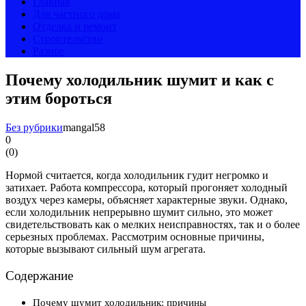
Главная
Для частного дома
Отделка и ремонт
Строительство
Разное
Почему холодильник шумит и как с
этим бороться
Без рубрики
mangal58
0
(
0
)
Нормой считается, когда холодильник гудит негромко и
затихает. Работа компрессора, который прогоняет холодный
воздух через камеры, объясняет характерные звуки. Однако,
если холодильник непрерывно шумит сильно, это может
свидетельствовать как о мелких неисправностях, так и о более
серьезных проблемах. Рассмотрим основные причины,
которые вызывают сильный шум агрегата.
Содержание
Почему шумит холодильник: причины