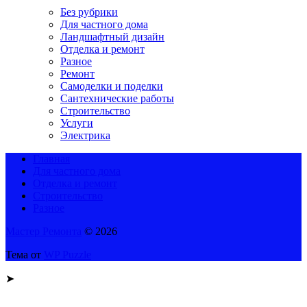
Без рубрики
Для частного дома
Ландшафтный дизайн
Отделка и ремонт
Разное
Ремонт
Самоделки и поделки
Сантехнические работы
Строительство
Услуги
Электрика
Главная
Для частного дома
Отделка и ремонт
Строительство
Разное
Мастер Ремонта
© 2026
Тема от
WP Puzzle
➤