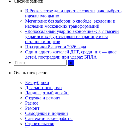
Свежие записи
В Роскачестве дали простые советы, как выбрать
идеальную дыню
Мегаполис без заборов: о свободе, экологии и
наследии московских трансформаций
«Колоссальный удар по экономике»: 7,7 тысячи
украинских фур застряли на границе из-за
остановки портов
Праздники 8 августа 2026 года
Одиннадцать жителей ДНР, среди них — двое
детей, пострадали при ударах БПЛА
Очень интересно
Без рубрики
Для частного дома
Ландшафтный дизайн
Отделка и ремонт
Разное
Ремонт
Самоделки и поделки
Сантехнические работы
Строительство