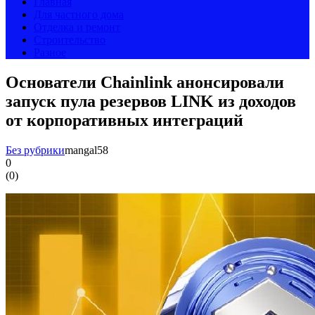
Главная
Для частного дома
Отделка и ремонт
Строительство
Разное
Основатели Chainlink анонсировали
запуск пула резервов LINK из доходов
от корпоративных интеграций
Без рубрики
mangal58
0
(
0
)