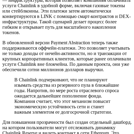
— инфраструктуры, которая позволяет компаниям оплачивать
услуги Chainlink в удобной форме, включая газовые токены
или стейблкоины. Эти платежи затем автоматически
конвертируются в LINK с помощью смарт-контрактов и DEX-
инфраструктуры. Такой сценарий делает процесс более
гибким и открывает путь для масштабного накопления
токенов.
В обновленной версии Payment Abstraction теперь также
поддерживаются оффчейн-платежи. Это позволяет учитывать
не только доходы от ончейн-активности, но и транзакции от
крупных корпоративных клиентов, которые ранее оплачивали
услуги Chainlink вне блокчейна. По данным проекта, они уже
обеспечили сотни миллионов долларов выручки.
В Chainlink подчеркивают, что не планируют
изымать средства из резервного пула в ближайшие
годы. Напротив, по мере роста отраслевого спроса
ожидается дальнейшее пополнение фонда.
Компания считает, что этот механизм повысит
экономическую устойчивость сети и станет
важным элементом ее долгосрочной стратегии.
Для повышения прозрачности был создан отдельный дашборд,
на котором пользователи могут отслеживать динамику
Chainlink Reserve и видеть контракт в сети Ethereum. Это