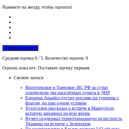
Нажмите на звезду, чтобы оценить!
Отправить оценку
Средняя оценка
0
/ 5. Количество оценок:
0
Оценок пока нет. Поставьте оценку первым.
Свежие записи
Васютинское и Торецкое: ВС РФ за сутки
освободили два населённых пункта в ДНР
European Aquatics пустит россиян на турниры с
флагом, но при одном условии
Хуснуллин рассказал о встрече в Мариуполе,
которую запомнил на всю жизнь
Вучич поддержал территориальную целостность
Украины на встрече с Зеленским
По госпрограмме в Крыму возвели 542 объекта