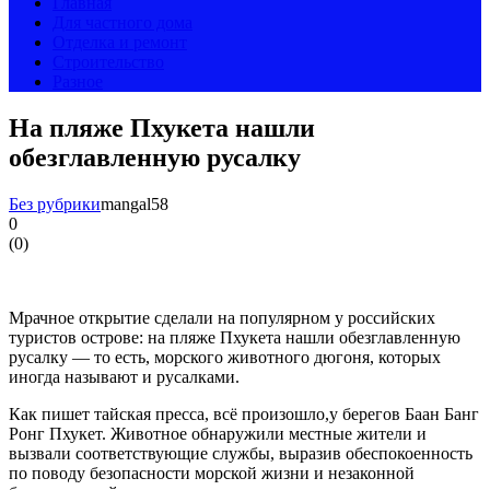
Главная
Для частного дома
Отделка и ремонт
Строительство
Разное
На пляже Пхукета нашли
обезглавленную русалку
Без рубрики
mangal58
0
(
0
)
Мрачное открытие сделали на популярном у российских
туристов острове: на пляже Пхукета нашли обезглавленную
русалку — то есть, морского животного дюгоня, которых
иногда называют и русалками.
Как пишет тайская пресса, всё произошло,у берегов Баан Банг
Ронг Пхукет. Животное обнаружили местные жители и
вызвали соответствующие службы, выразив обеспокоенность
по поводу безопасности морской жизни и незаконной