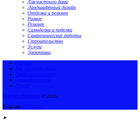
Для частного дома
Ландшафтный дизайн
Отделка и ремонт
Разное
Ремонт
Самоделки и поделки
Сантехнические работы
Строительство
Услуги
Электрика
Главная
Для частного дома
Отделка и ремонт
Строительство
Разное
Мастер Ремонта
© 2026
Тема от
WP Puzzle
➤