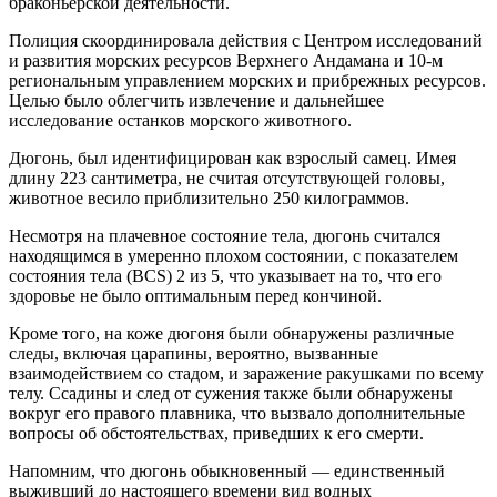
браконьерской деятельности.
Полиция скоординировала действия с Центром исследований
и развития морских ресурсов Верхнего Андамана и 10-м
региональным управлением морских и прибрежных ресурсов.
Целью было облегчить извлечение и дальнейшее
исследование останков морского животного.
Дюгонь, был идентифицирован как взрослый самец. Имея
длину 223 сантиметра, не считая отсутствующей головы,
животное весило приблизительно 250 килограммов.
Несмотря на плачевное состояние тела, дюгонь считался
находящимся в умеренно плохом состоянии, с показателем
состояния тела (BCS) 2 из 5, что указывает на то, что его
здоровье не было оптимальным перед кончиной.
Кроме того, на коже дюгоня были обнаружены различные
следы, включая царапины, вероятно, вызванные
взаимодействием со стадом, и заражение ракушками по всему
телу. Ссадины и след от сужения также были обнаружены
вокруг его правого плавника, что вызвало дополнительные
вопросы об обстоятельствах, приведших к его смерти.
Напомним, что дюгонь обыкновенный — единственный
выживший до настоящего времени вид водных