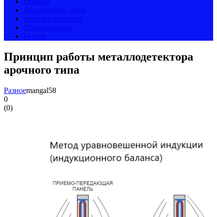
Главная
Для частного дома
Отделка и ремонт
Строительство
Разное
Принцип работы металлодетектора
арочного типа
Разное
mangal58
0
(
0
)