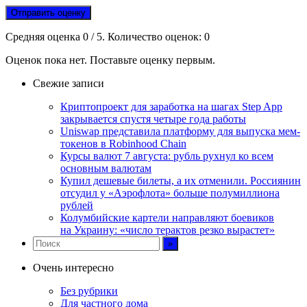
Отправить оценку
Средняя оценка
0
/ 5. Количество оценок:
0
Оценок пока нет. Поставьте оценку первым.
Свежие записи
Криптопроект для заработка на шагах Step App
закрывается спустя четыре года работы
Uniswap представила платформу для выпуска мем-
токенов в Robinhood Chain
Курсы валют 7 августа: рубль рухнул ко всем
основным валютам
Купил дешевые билеты, а их отменили. Россиянин
отсудил у «Аэрофлота» больше полумиллиона
рублей
Колумбийские картели направляют боевиков
на Украину: «число терактов резко вырастет»
Очень интересно
Без рубрики
Для частного дома