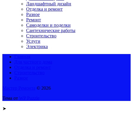
Ландшафтный дизайн
Отделка и ремонт
Разное
Ремонт
Самоделки и поделки
Сантехнические работы
Строительство
Услуги
Электрика
Главная
Для частного дома
Отделка и ремонт
Строительство
Разное
Мастер Ремонта
© 2026
Тема от
WP Puzzle
➤