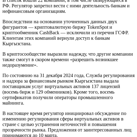
В список вошли 22 компании, в том числе базирующиеся в
РФ. Регулятор запретил вести с ними деятельность банкам и
нефинансовым организациям.
Впоследствии на основании уточненных данных двух
фигурантов — криптовалютную биржу TokenSpot и
криптообменник CashBack — исключили из перечня ГСФР.
Клиентам этих компаний вернули доступ к банкам
Кыргызстана.
В криптосообществе выразили надежду, что другие компании
также смогут в скором времени «разрешить возникшее
недоразумение».
По состоянию на 31 декабря 2024 года, Служба регулирования
и надзора за финансовым рынком Кыргызстана выдала
поставщикам услуг виртуальных активов 137 лицензий
(восемь бирж и 129 обменников). Кроме того, восемь
сертификатов получили операторы промышленного
майнинга.
В настоящее время регулятор инициировал обсуждение по
изменению регулирования сферы виртуальных активов в
стране с целью устранения неточностей и повышения
прозрачности рынка. Предложения от заинтересованных лиц
принимаются до 10 марта.