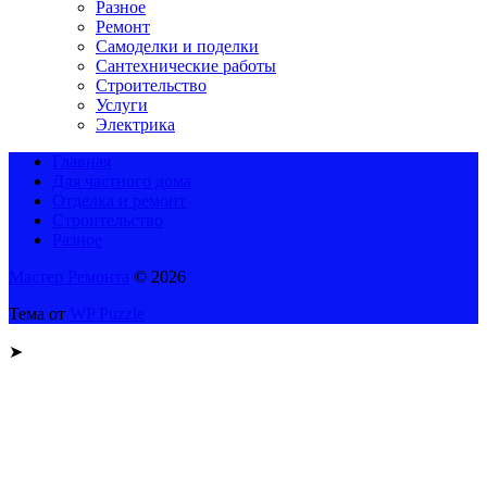
Разное
Ремонт
Самоделки и поделки
Сантехнические работы
Строительство
Услуги
Электрика
Главная
Для частного дома
Отделка и ремонт
Строительство
Разное
Мастер Ремонта
© 2026
Тема от
WP Puzzle
➤