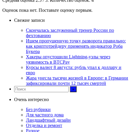
Средняя оценка
2.5
/ 5. Количество оценок:
4
Оценок пока нет. Поставьте оценку первым.
Свежие записи
Скончалась заслуженный тренер России по
фехтованию
Ищем пропущенную точку разворота правильно:
как криптотрейдеру применять индикатор Роба
Букера
Хакеры опустошили Lightning-узлы через
уязвимость в BTCPay
Курсы валют 8 августа: рубль упал к доллару и
евро
Жара унесла тысячи жизней в Европе: в Германии
зафиксировали почти 12 тысяч смертей
Очень интересно
Без рубрики
Для частного дома
Ландшафтный дизайн
Отделка и ремонт
Разное