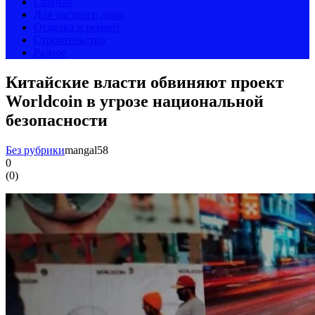
Главная
Для частного дома
Отделка и ремонт
Строительство
Разное
Китайские власти обвиняют проект
Worldcoin в угрозе национальной
безопасности
Без рубрики
mangal58
0
(
0
)