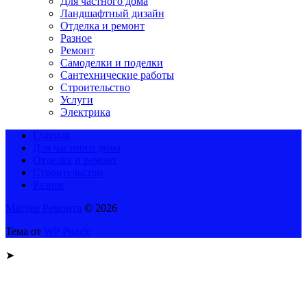
Для частного дома
Ландшафтный дизайн
Отделка и ремонт
Разное
Ремонт
Самоделки и поделки
Сантехнические работы
Строительство
Услуги
Электрика
Главная
Для частного дома
Отделка и ремонт
Строительство
Разное
Мастер Ремонта
© 2026
Тема от
WP Puzzle
➤