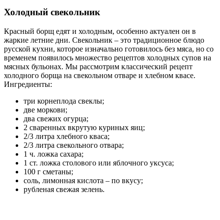
Холодный свекольник
Красный борщ едят и холодным, особенно актуален он в
жаркие летние дни. Свекольник – это традиционное блюдо
русской кухни, которое изначально готовилось без мяса, но со
временем появилось множество рецептов холодных супов на
мясных бульонах. Мы рассмотрим классический рецепт
холодного борща на свекольном отваре и хлебном квасе.
Ингредиенты:
три корнеплода свеклы;
две моркови;
два свежих огурца;
2 сваренных вкрутую куриных яиц;
2/3 литра хлебного кваса;
2/3 литра свекольного отвара;
1 ч. ложка сахара;
1 ст. ложка столового или яблочного уксуса;
100 г сметаны;
соль, лимонная кислота – по вкусу;
рубленая свежая зелень.