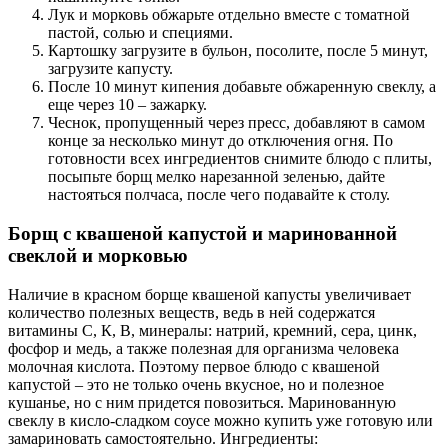
Лук и морковь обжарьте отдельно вместе с томатной
пастой, солью и специями.
Картошку загрузите в бульон, посолите, после 5 минут,
загрузите капусту.
После 10 минут кипения добавьте обжаренную свеклу, а
еще через 10 – зажарку.
Чеснок, пропущенный через пресс, добавляют в самом
конце за несколько минут до отключения огня. По
готовности всех ингредиентов снимите блюдо с плиты,
посыпьте борщ мелко нарезанной зеленью, дайте
настояться полчаса, после чего подавайте к столу.
Борщ с квашеной капустой и маринованной
свеклой и морковью
Наличие в красном борще квашеной капусты увеличивает
количество полезных веществ, ведь в ней содержатся
витамины С, К, В, минералы: натрий, кремний, сера, цинк,
фосфор и медь, а также полезная для организма человека
молочная кислота. Поэтому первое блюдо с квашеной
капустой – это не только очень вкусное, но и полезное
кушанье, но с ним придется повозиться. Маринованную
свеклу в кисло-сладком соусе можно купить уже готовую или
замариновать самостоятельно. Ингредиенты: