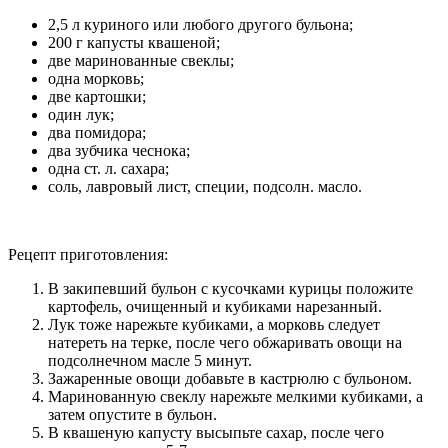
2,5 л куриного или любого другого бульона;
200 г капусты квашеной;
две маринованные свеклы;
одна морковь;
две картошки;
один лук;
два помидора;
два зубчика чеснока;
одна ст. л. сахара;
соль, лавровый лист, специи, подсолн. масло.
Рецепт приготовления:
В закипевший бульон с кусочками курицы положите
картофель, очищенный и кубиками нарезанный.
Лук тоже нарежьте кубиками, а морковь следует
натереть на терке, после чего обжаривать овощи на
подсолнечном масле 5 минут.
Зажаренные овощи добавьте в кастрюлю с бульоном.
Маринованную свеклу нарежьте мелкими кубиками, а
затем опустите в бульон.
В квашеную капусту высыпьте сахар, после чего