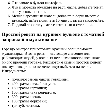
Отправьте в бульон картофель.
Лук и морковь обжарьте на раст. масле, добавьте томат.
пасту., соль, специи.
Мелко нарезанный щавель добавьте в борщ вместе с
зажаркой, дайте покипеть 10 минут, затем выключайте.
Подавайте к столу вместе с зеленью и сметаной.
Простой рецепт на курином бульоне с томатной
заправкой в мультиварке
Гораздо быстрее приготовить красный борщ поможет
мультиварка. Этот агрегат – настоящее спасение для
работающих людей, у которых нет возможности посвящать
много времени готовке. Рассмотрим самый простой рецепт
для мультиварки, но не менее вкусный, чем на печке.
Ингредиенты:
полкилограмма мякоти говядины;
400 грамм свежей капусты;
150 грамм картошки;
100 грамм лука репчатого;
300 грамм свеклы;
100 грамм морковки;
три зуб. чеснока;