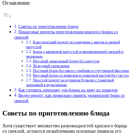
Оглавление
Советы по приготовлению блюда
Пошаговые рецепты приготовления красного борща со
свеклой
Классический рецепт из говядины с мясом и свежей
капустой
Борщ с квашеной капустой и маринованной свеклой и
морковью
Вкусный свекольный борщ без капусты
Холодный свекольник
Постный борщ без мяса с грибами и стручковой фасолью
Вкусный борщ со щавелем и томатной пастой без уксуса
Простой рецепт на курином бульоне с томатной
заправкой в мультиварке
Как готовить приправу для борща на зиму из помидор
Видео-рецепт: как правильно сварить украинский борщ со
свеклой
Советы по приготовлению блюда
Хотя существует множество разновидностей красного борща
со свеклой, остаются незыблемыми основные правила его