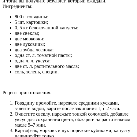
и тогда вы получите результат, который ожидали.
Ингредиенты:
800 г говядины;
5 шт. картошки;
0, 5 кг белокочанной капусты;
две свеклы;
две морковки;
две луковицы;
два зубца чеснока;
одна ст. л. томатной пасты;
одна ч. л. уксуса;
две ст. л. растительного масла;
соль, зелень, специи.
Рецепт приготовления:
Говядину промойте, нарежьте средними кусками,
залейте водой, варите после закипания 1,5–2 часа.
Очистите свеклу, нарежьте тонкой соломкой, добавьте
уксус для сохранения цвета, обжарьте на растительном
масле 5–7 мин.
Картофель, морковь и лук порежьте кубиками, капусту
нашинкуйте тонко.