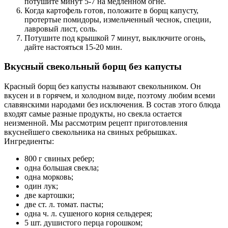
потушите минут 5-7 на медленном огне.
Когда картофель готов, положите в борщ капусту,
протертые помидоры, измельченный чеснок, специи,
лавровый лист, соль.
Потушите под крышкой 7 минут, выключите огонь,
дайте настояться 15-20 мин.
Вкусный свекольный борщ без капусты
Красный борщ без капусты называют свекольником. Он
вкусен и в горячем, и холодном виде, поэтому любим всеми
славянскими народами без исключения. В состав этого блюда
входят самые разные продукты, но свекла остается
неизменной. Мы рассмотрим рецепт приготовления
вкуснейшего свекольника на свиных ребрышках.
Ингредиенты:
800 г свиных ребер;
одна большая свекла;
одна морковь;
один лук;
две картошки;
две ст. л. томат. пасты;
одна ч. л. сушеного корня сельдерея;
5 шт. душистого перца горошком;