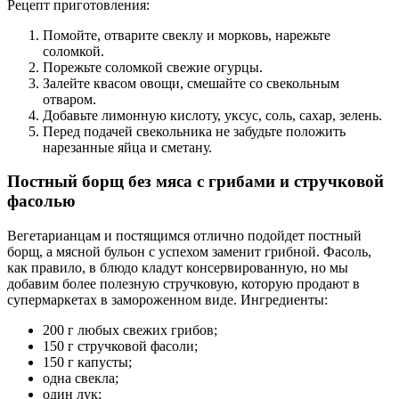
Рецепт приготовления:
Помойте, отварите свеклу и морковь, нарежьте
соломкой.
Порежьте соломкой свежие огурцы.
Залейте квасом овощи, смешайте со свекольным
отваром.
Добавьте лимонную кислоту, уксус, соль, сахар, зелень.
Перед подачей свекольника не забудьте положить
нарезанные яйца и сметану.
Постный борщ без мяса с грибами и стручковой
фасолью
Вегетарианцам и постящимся отлично подойдет постный
борщ, а мясной бульон с успехом заменит грибной. Фасоль,
как правило, в блюдо кладут консервированную, но мы
добавим более полезную стручковую, которую продают в
супермаркетах в замороженном виде. Ингредиенты:
200 г любых свежих грибов;
150 г стручковой фасоли;
150 г капусты;
одна свекла;
один лук;