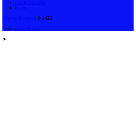
Строительство
Разное
Мастер Ремонта
© 2026
Тема от
WP Puzzle
➤