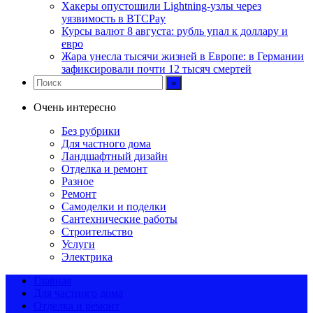
Хакеры опустошили Lightning-узлы через
уязвимость в BTCPay
Курсы валют 8 августа: рубль упал к доллару и
евро
Жара унесла тысячи жизней в Европе: в Германии
зафиксировали почти 12 тысяч смертей
Очень интересно
Без рубрики
Для частного дома
Ландшафтный дизайн
Отделка и ремонт
Разное
Ремонт
Самоделки и поделки
Сантехнические работы
Строительство
Услуги
Электрика
Главная
Для частного дома
Отделка и ремонт