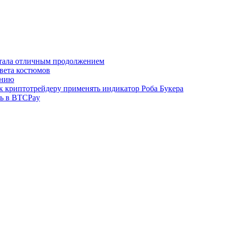
 стала отличным продолжением
цвета костюмов
анию
к криптотрейдеру применять индикатор Роба Букера
ть в BTCPay