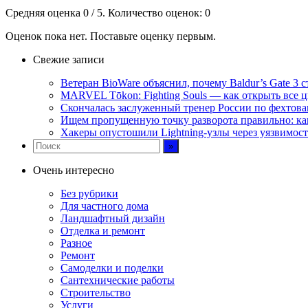
Средняя оценка
0
/ 5. Количество оценок:
0
Оценок пока нет. Поставьте оценку первым.
Свежие записи
Ветеран BioWare объяснил, почему Baldur’s Gate 3
MARVEL Tōkon: Fighting Souls — как открыть все 
Скончалась заслуженный тренер России по фехтов
Ищем пропущенную точку разворота правильно: ка
Хакеры опустошили Lightning-узлы через уязвимос
Очень интересно
Без рубрики
Для частного дома
Ландшафтный дизайн
Отделка и ремонт
Разное
Ремонт
Самоделки и поделки
Сантехнические работы
Строительство
Услуги