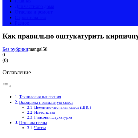
Главная
Для частного дома
Отделка и ремонт
Строительство
Разное
Как правильно оштукатурить кирпичну
Без рубрики
mangal58
0
(
0
)
Оглавление
Технология нанесения
Выбираем правильную смесь
Цементно-песчаная смесь (ЦПС)
Известковая
Гипсовая штукатурка
Готовим стены
Чистка