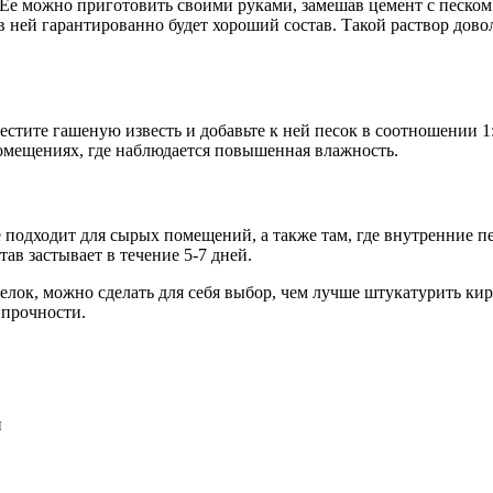
Ее можно приготовить своими руками, замешав цемент с песком
в ней гарантированно будет хороший состав. Такой раствор дово
естите гашеную известь и добавьте к ней песок в соотношении 1:
омещениях, где наблюдается повышенная влажность.
не подходит для сырых помещений, а также там, где внутренние 
ав застывает в течение 5-7 дней.
елок, можно сделать для себя выбор, чем лучше штукатурить ки
 прочности.
й