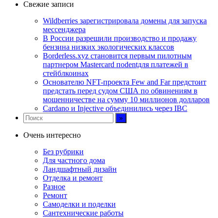
Свежие записи
Wildberries зарегистрировала домены для запуска
мессенджера
В России разрешили производство и продажу
бензина низких экологических классов
Borderless.xyz становится первым пилотным
партнером Mastercard поdentдля платежей в
стейблкоинах
Основателю NFT-проекта Few and Far предстоит
предстать перед судом США по обвинениям в
мошенничестве на сумму 10 миллионов долларов
Cardano и Injective объединились через IBC
Очень интересно
Без рубрики
Для частного дома
Ландшафтный дизайн
Отделка и ремонт
Разное
Ремонт
Самоделки и поделки
Сантехнические работы