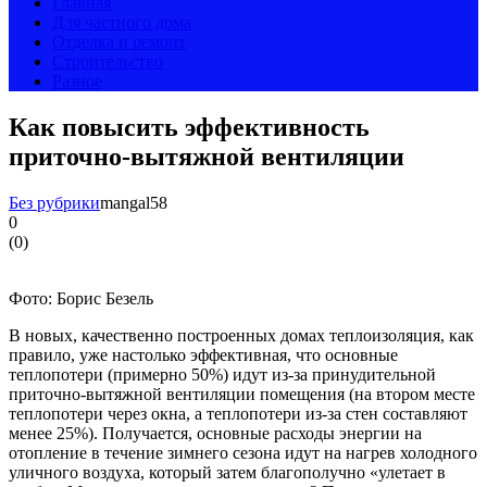
Главная
Для частного дома
Отделка и ремонт
Строительство
Разное
Как повысить эффективность
приточно-вытяжной вентиляции
Без рубрики
mangal58
0
(
0
)
Фото: Борис Безель
В новых, качественно построенных домах теплоизоляция, как
правило, уже настолько эффективная, что основные
теплопотери (примерно 50%) идут из-за принудительной
приточно-вытяжной вентиляции помещения (на втором месте
теплопотери через окна, а теплопотери из-за стен составляют
менее 25%). Получается, основные расходы энергии на
отопление в течение зимнего сезона идут на нагрев холодного
уличного воздуха, который затем благополучно «улетает в