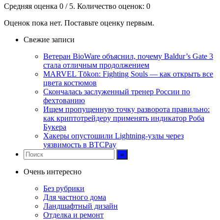
Средняя оценка
0
/ 5. Количество оценок:
0
Оценок пока нет. Поставьте оценку первым.
Свежие записи
Ветеран BioWare объяснил, почему Baldur’s Gate 3
стала отличным продолжением
MARVEL Tōkon: Fighting Souls — как открыть все
цвета костюмов
Скончалась заслуженный тренер России по
фехтованию
Ищем пропущенную точку разворота правильно:
как криптотрейдеру применять индикатор Роба
Букера
Хакеры опустошили Lightning-узлы через
уязвимость в BTCPay
Очень интересно
Без рубрики
Для частного дома
Ландшафтный дизайн
Отделка и ремонт