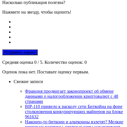
Насколько публикация полезна?
Нажмите на звезду, чтобы оценить!
Отправить оценку
Средняя оценка
0
/ 5. Количество оценок:
0
Оценок пока нет. Поставьте оценку первым.
Свежие записи
Франция продвигает законопроект об обмене
данными о налогообложении криптовалют с 48
странами
BIP-110 привело к расколу сети Биткойна на фоне
столкновения конкурирующих майнеров на блоке
961632
Наконец-то биткоин и альткоины взлетят? Мелкие
кошельки разорены, крупные киты накапливают