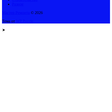
Разное
Мастер Ремонта
© 2026
Тема от
WP Puzzle
➤