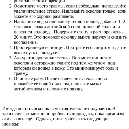
риск занесения инфекции.
Осмотрите место травмы, если необходимо, используйте
увеличительное стекло. Извлекайте осколок только, если
можете его хорошо разглядеть.
Наполните ведро или миску теплой водой, добавьте 1–2
столовые ложки английской соли, пищевой соды или
перекиси водорода. Подержите стопу в растворе около
20 минут. Это поможет осколку выйти наружу и снизить
воспаление.
Простерилизуйте пинцет. Протрите его спиртом и дайте
высохнуть на воздухе.
Аккуратно достаньте стекло. Возьмите пинцетом
осколок и осторожно тяните под тем же углом, под
которым он вошел в кожу. Это минимизирует боль и
травму.
Очистите рану. После извлечения стекла снова
промойте ее водой с мылом, нанесите мазь с
антибиотиком и наложите повязку.
Иногда достать осколок самостоятельно не получается. В
таких случаях можно попробовать подождать, пока организм
сам его выведет. Однако, стоит учитывать следующие
нюансы: