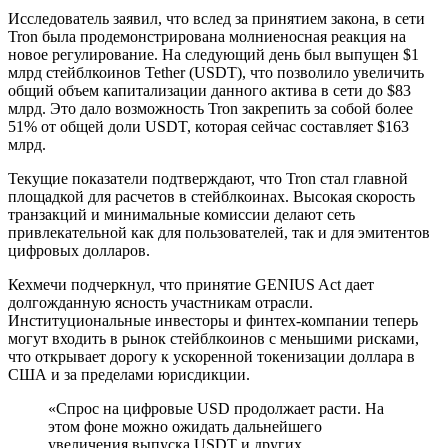
Исследователь заявил, что вслед за принятием закона, в сети
Tron была продемонстрирована молниеносная реакция на
новое регулирование. На следующий день был выпущен $1
млрд стейблкоинов Tether (USDT), что позволило увеличить
общий объем капитализации данного актива в сети до $83
млрд. Это дало возможность Tron закрепить за собой более
51% от общей доли USDT, которая сейчас составляет $163
млрд.
Текущие показатели подтверждают, что Tron стал главной
площадкой для расчетов в стейблкоинах. Высокая скорость
транзакций и минимальные комиссии делают сеть
привлекательной как для пользователей, так и для эмитентов
цифровых долларов.
Кехмечи подчеркнул, что принятие GENIUS Act дает
долгожданную ясность участникам отрасли.
Институциональные инвесторы и финтех-компании теперь
могут входить в рынок стейблкоинов с меньшими рисками,
что открывает дорогу к ускоренной токенизации доллара в
США и за пределами юрисдикции.
«Спрос на цифровые USD продолжает расти. На
этом фоне можно ожидать дальнейшего
увеличения выпуска USDT и других