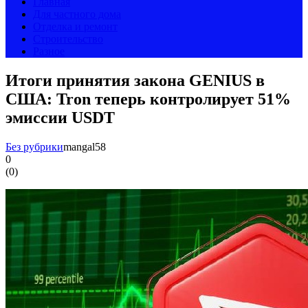
Главная
Для частного дома
Отделка и ремонт
Строительство
Разное
Итоги принятия закона GENIUS в
США: Tron теперь контролирует 51%
эмиссии USDT
Без рубрики
mangal58
0
(
0
)