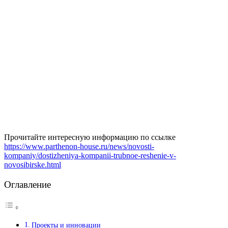
Прочитайте интересную информацию по ссылке
https://www.parthenon-house.ru/news/novosti-
kompaniy/dostizheniya-kompanii-trubnoe-reshenie-v-
novosibirske.html
Оглавление
Проекты и инновации