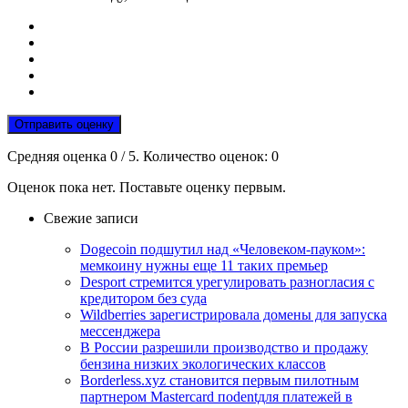
Отправить оценку
Средняя оценка
0
/ 5. Количество оценок:
0
Оценок пока нет. Поставьте оценку первым.
Свежие записи
Dogecoin подшутил над «Человеком-пауком»:
мемкоину нужны еще 11 таких премьер
Desport стремится урегулировать разногласия с
кредитором без суда
Wildberries зарегистрировала домены для запуска
мессенджера
В России разрешили производство и продажу
бензина низких экологических классов
Borderless.xyz становится первым пилотным
партнером Mastercard поdentдля платежей в