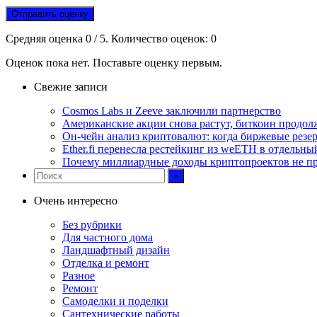
Отправить оценку
Средняя оценка
0
/ 5. Количество оценок:
0
Оценок пока нет. Поставьте оценку первым.
Свежие записи
Cosmos Labs и Zeeve заключили партнерство
Американские акции снова растут, биткоин продол
Он-чейн анализ криптовалют: когда биржевые резе
Ether.fi перенесла рестейкинг из weETH в отдельны
Почему миллиардные доходы криптопроектов не пр
Очень интересно
Без рубрики
Для частного дома
Ландшафтный дизайн
Отделка и ремонт
Разное
Ремонт
Самоделки и поделки
Сантехнические работы