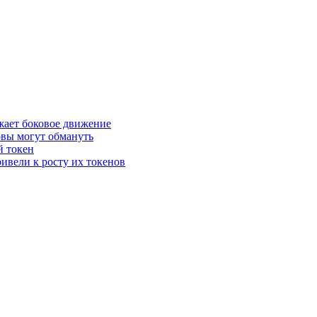
жает боковое движение
рвы могут обмануть
й токен
ивели к росту их токенов