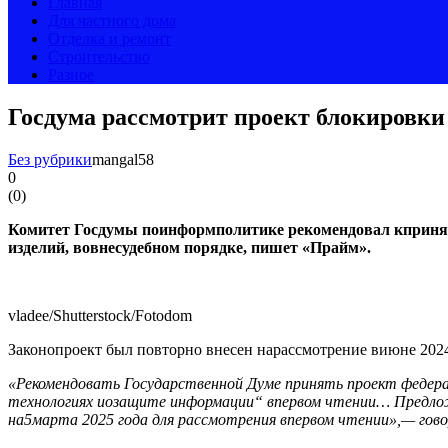
Главная
Для частного дома
Отделка и ремонт
Строительство
Разное
Госдума рассмотрит проект блокировки
Без рубрики
mangal58
0
(
0
)
Комитет Госдумы поинформполитике рекомендовал кприня
изделий, вовнесудебном порядке, пишет «Прайм».
vladee/Shutterstock/Fotodom
Законопроект был повторно внесен нарассмотрение виюне 2024 
«Рекомендовать Государственной Думе принять проект федера
технологиях иозащите информации“ впервом чтении… Предло
на5марта 2025 года для рассмотрения впервом чтении»,— гов