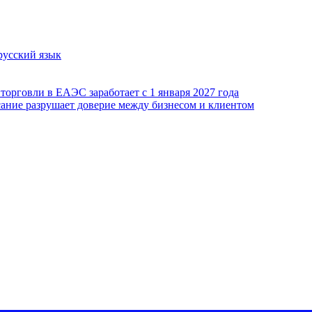
русский язык
орговли в ЕАЭС заработает с 1 января 2027 года
сание разрушает доверие между бизнесом и клиентом