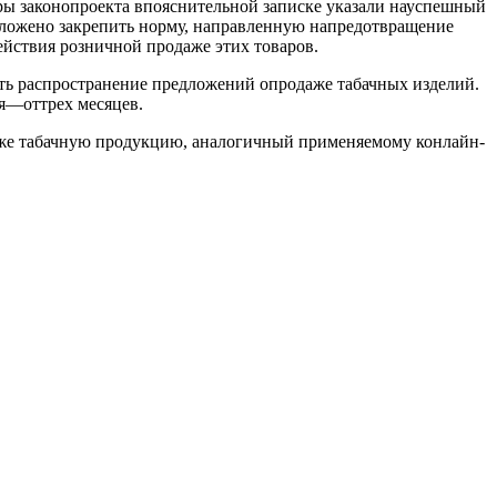
ры законопроекта впояснительной записке указали науспешный
ложено закрепить норму, направленную напредотвращение
йствия розничной продаже этих товаров.
ть распространение предложений опродаже табачных изделий.
мя—оттрех месяцев.
аже табачную продукцию, аналогичный применяемому конлайн-