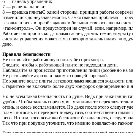
6 — панель управления;
7 — решетка панели;
8 — крышка плитыС одной стороны, принцип работы современны
изменились до неузнаваемости. Самая главная проблема — обес
газовые плиты в преобладающем большинстве оснащены системо
«газ-контроль». Он предусмотрен на случай, если, например, п
Работает он просто: когда пламя гаснет, датчик температуры (
система управления может сама повторно зажечь пламя, «подума
дело.
Правила безопасности
Не оставляйте работающую плиту без присмотра.
Следите, чтобы к работающей плите не подходили дети.
Наблюдайте за процессом приготовления пищи (особенно на ма
Не распыляйте аэрозоли рядом с горящей горелкой.
Не храните возле плиты легковоспламеняющиеся жидкости или
Старайтесь не включать более двух конфорок одновременно и н
Но не всем такая безопасность по душе. Ведь при зажигании га
удобно. Чтобы зажечь горелку, вы утапливаете переключатель м
огонь, и смесь воспламеняется. Но даже после этого следует уд
пламя погасло, и перекроет подачу газа, соответственно пламя 
него. Но тем, кого все-таки беспокоит безопасность, следует 
Так что при покупке уточните, что именно подвласт-но газ-ко