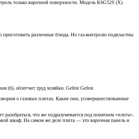
онтроль только варочной поверхности. Модель K6G52S (Х)
но приготовить различные блюда. Но газ-контролю подвластны
я (б), облегчит труд хозяйки. Gefest
Gefest
оворим о газовых плитах. Какие они, усовершенствованные
т разобраться, что же подразумевается под понятием «плита».
овой шкаф. На самом же деле плита — это варочная панель и