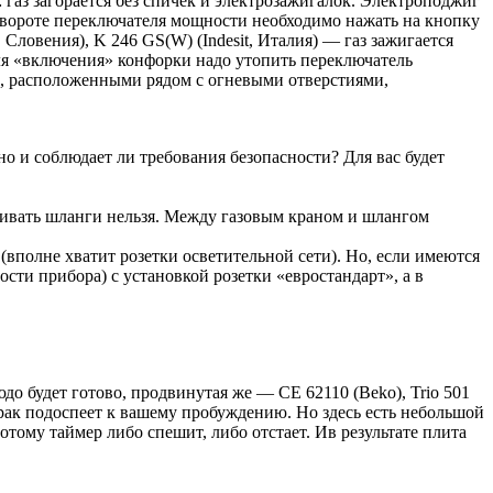
аз загорается без спичек и электрозажигалок. Электроподжиг
овороте переключателя мощности необходимо нажать на кнопку
Словения), K 246 GS(W) (Indesit, Италия) — газ зажигается
ля «включения» конфорки надо утопить переключатель
и, расположенными рядом с огневыми отверстиями,
но и соблюдает ли требования безопасности? Для вас будет
ивать шланги нельзя. Между газовым краном и шлангом
(вполне хватит розетки осветительной сети). Но, если имеются
сти прибора) с установкой розетки «евростандарт», а в
юдо будет готово, продвинутая же — CE 62110 (Beko), Trio 501
втрак подоспеет к вашему пробуждению. Но здесь есть небольшой
потому таймер либо спешит, либо отстает. Ив результате плита