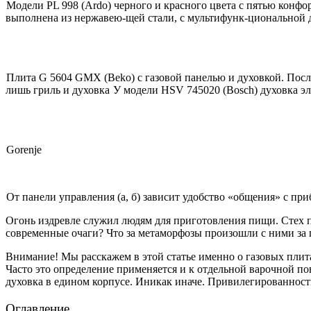
Модели PL 998 (Ardo) черного и красного цвета с пятью конф
выполнена из нержавею-щей стали, с мультифунк-циональной 
Плита G 5604 GMX (Beko) с газовой панелью и духовкой. Посл
лишь гриль и духовка
У модели HSV 745020 (Bosch) духовка эл
Gorenje
От панели управления (а, б) зависит удобство «общения» с пр
Огонь издревле служил людям для приготовления пищи. Стех 
современные очаги? Что за метаморфозы произошли с ними за
Внимание! Мы расскажем в этой статье именно о газовых плитах
Часто это определение применяется и к отдельной варочной по
духовка в едином корпусе. Иникак иначе. Привилегированность
Оглавление