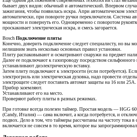
Еще одним достижением современных технологий стал механиз
бывает двух видов: обычный и автоматический. Впервом случ
зажигания, чтобы появилась искра. Апри автоматическом электр
автоматически, при повороте ручки переключателя. Система а
мощности и повернуть его. Одновременно с поворотом рукоят
проскакивает электрическая искра, и смесь загорается.
Bosch
Подключение плиты
Конечно, доверить подключение следует специалисту, но вы мо
нелишним знать несколько основных правил установки.
Плиту распаковывают и осматривают снаружи на предмет нали
Далее ее подключают к газопроводу посредством сильфонного
устанавливают диэлектрическую вставку.
Затем плиту подключают к электросети (если потребуется). Есл
электрогриль или электрическая духовка, надо провести отдель
электрощите следует поставить автомат защиты на 16 или 25А.
Прибор заземляют.
Устанавливают его на место.
Проверяют работу плиты в разных режимах.
При готовке всегда полезен таймер. Простая модель — HGG 60501
(Candy, Италия) — сама включит, а когда потребуется, и отклю
подвох. Дело в том, что таймеры рассчитаны на частоту тока в с
включается не совсем в то время, которое вы запрограммирова