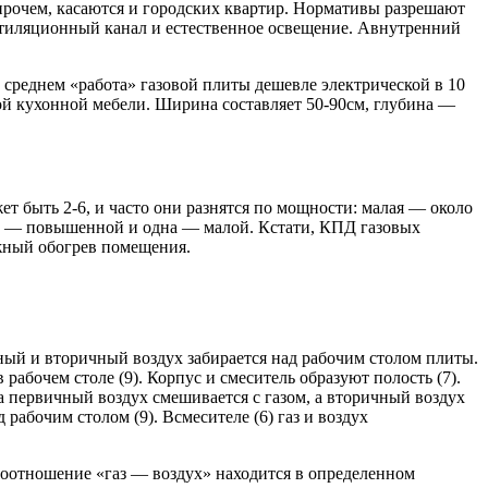
 впрочем, касаются и городских квартир. Нормативы разрешают
нтиляционный канал и естественное освещение. Авнутренний
в среднем «работа» газовой плиты дешевле электрической в 10
ной кухонной мебели. Ширина составляет 50-90см, глубина —
т быть 2-6, и часто они разнятся по мощности: малая — около
на — повышенной и одна — малой. Кстати, КПД газовых
ужный обогрев помещения.
ный и вторичный воздух забирается над рабочим столом плиты.
в рабочем столе (9). Корпус и смеситель образуют полость (7).
ла первичный воздух смешивается с газом, а вторичный воздух
д рабочим столом (9). Всмесителе (6) газ и воздух
 соотношение «газ — воздух» находится в определенном