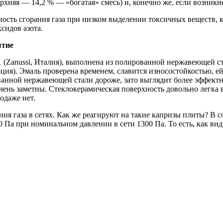
рхняя — 14,2 % — «богатая» смесь) и, конечно же, если возникне
сть сгорания газа при низком выделении токсичных веществ, ко
ксидов азота.
тие
anussi, Италия), выполнена из полированной нержавеющей стал
ция). Эмаль проверена временем, славится износостойкостью, е
ванной нержавеющей стали дороже, зато выглядит более эффектн
очень заметны. Стеклокерамическая поверхность довольно легка в
одаже нет.
ления газа в сетях. Как же реагируют на такие капризы плиты? 
00 Па при номинальном давлении в сети 1300 Па. То есть, как в