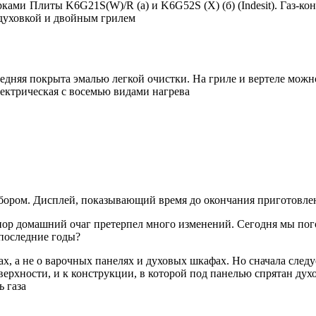
орками
Плиты K6G21S(W)/R (а) и K6G52S (X) (б) (Indesit). Газ-к
духовкой и двойным грилем
едняя покрыта эмалью легкой очистки. На гриле и вертеле мож
ектрическая с восемью видами нагрева
ибором. Дисплей, показывающий время до окончания приготовлени
пор домашний очаг претерпел много изменений. Сегодня мы пог
 последние годы?
, а не о варочных панелях и духовых шкафах. Но сначала следуе
верхности, и к конструкции, в которой под панелью спрятан дух
 газа