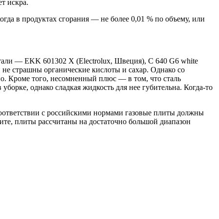
т искра.
гда в продуктах сгорания — не более 0,01 % по объему, или
и — EKK 601302 X (Electrolux, Швеция), C 640 G6 white
й не страшны органические кислоты и сахар. Однако со
о. Кроме того, несомненный плюс — в том, что сталь
 уборке, однако сладкая жидкость для нее губительна. Когда-то
В соответствии с российскими нормами газовые плиты должны
идите, плиты рассчитаны на достаточно большой диапазон