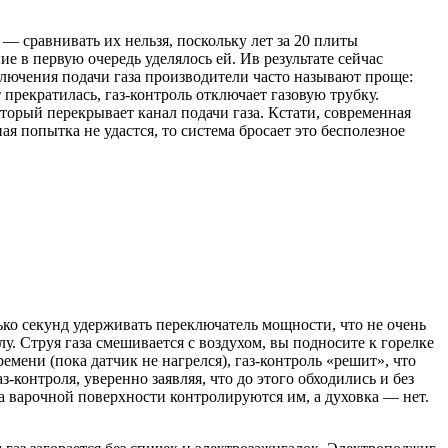
 сравнивать их нельзя, поскольку лет за 20 плиты
 в первую очередь уделялось ей. Ив результате сейчас
лючения подачи газа производители часто называют проще:
 прекратилась, газ-контроль отключает газовую трубку.
оторый перекрывает канал подачи газа. Кстати, современная
ая попытка не удастся, то система бросает это бесполезное
олько секунд удерживать переключатель мощности, что не очень
лу. Струя газа смешивается с воздухом, вы подносите к горелке
ремени (пока датчик не нагрелся), газ-контроль «решит», что
-контроля, уверенно заявляя, что до этого обходились и без
 на варочной поверхности контролируются им, а духовка — нет.