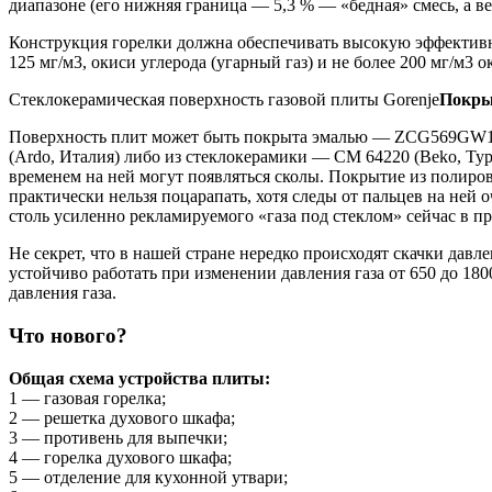
диапазоне (его нижняя граница — 5,3 % — «бедная» смесь, а ве
Конструкция горелки должна обеспечивать высокую эффективно
125 мг/м3, окиси углерода (угарный газ) и не более 200 мг/м3 о
Стеклокерамическая поверхность газовой плиты Gorenje
Покры
Поверхность плит может быть покрыта эмалью — ZCG569GW1 (Z
(Ardo, Италия) либо из стеклокерамики — CM 64220 (Beko, Тур
временем на ней могут появляться сколы. Покрытие из полиро
практически нельзя поцарапать, хотя следы от пальцев на ней 
столь усиленно рекламируемого «газа под стеклом» сейчас в пр
Не секрет, что в нашей стране нередко происходят скачки дав
устойчиво работать при изменении давления газа от 650 до 18
давления газа.
Что нового?
Общая схема устройства плиты:
1 — газовая горелка;
2 — решетка духового шкафа;
3 — противень для выпечки;
4 — горелка духового шкафа;
5 — отделение для кухонной утвари;