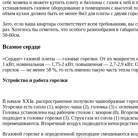
себе хозяева и можете купить плиту и баллоны с газом к ней в
устанавливать газовое оборудование в помещении с высотой п
объем кухни должен быть не менее 8м3 для плиты с двумя горе
Зато, если ваша квартира соответствует всем требованиям, вы
раз. Хотелось бы отметить, что особого разнообразия в габар
50-60см.
Всамое сердце
«Сердце» газовой плиты — газовые горелки. От их мощности и 
1 кВт, номинальная — 1,75-2 кВт, повышенная — 2,7-2,9 кВт
горелок — не менее 58 %, то есть именно такую часть тепла го
Устройство и работа горелки
В начале XXIв. распространение получили чашеобразные горел
Угорелки есть сопло (1), корпус-чаша (2), головка (3) с огневы
Головка установлена над рабочим столом с зазором (8). Вгорел
подходит к головке горелки (3). Струя газа из сопла (1) подсасы
перемешиваются. Вторичный воздух подводится непосредственн
Вгазовой горелке в определенной пропорции смешиваются возду