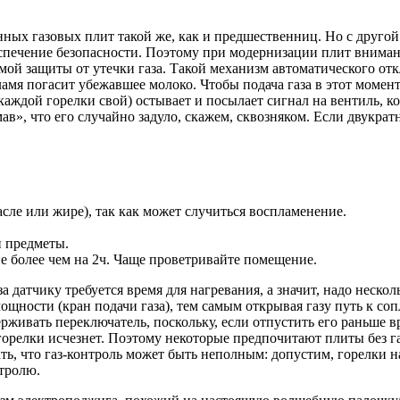
х газовых плит такой же, как и предшественниц. Но с другой —
печение безопасности. Поэтому при модернизации плит внимание
й защиты от утечки газа. Такой механизм автоматического отк
ламя погасит убежавшее молоко. Чтобы подача газа в этот момент
у каждой горелки свой) остывает и посылает сигнал на вентиль, к
в», что его случайно задуло, скажем, сквозняком. Если двукратн
сле или жире), так как может случиться воспламенение.
 предметы.
е более чем на 2ч. Чаще проветривайте помещение.
за датчику требуется время для нагревания, а значит, надо неск
ощности (кран подачи газа), тем самым открывая газу путь к соп
ерживать переключатель, поскольку, если отпустить его раньше в
горелки исчезнет. Поэтому некоторые предпочитают плиты без газ
знать, что газ-контроль может быть неполным: допустим, горелки
нтролю.