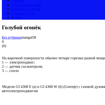
Главная
Для частного дома
Отделка и ремонт
Строительство
Разное
Голубой огонёк
Без рубрики
mangal58
0
(
0
)
На варочной поверхности обычно четыре горелки разной мощно
1 — электроподжиг;
2 — датчик газ-контроля;
3 — сопло
Модели GI 4368 E (а) и GI 4368 W (б) (Gorenje) с газовой ду
автоэлектроподжигом