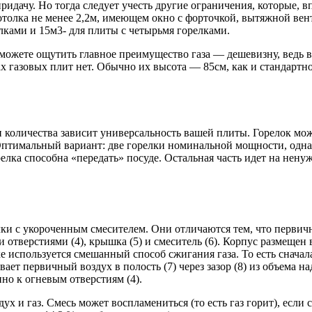
 придачу. Но тогда следует учесть другие ограничения, которые,
отолка не менее 2,2м, имеющем окно с форточкой, вытяжной ве
лками и 15м3- для плиты с четырьмя горелками.
 сможете ощутить главное преимущество газа — дешевизну, ведь 
итах газовых плит нет. Обычно их высота — 85см, как и стандарт
количества зависит универсальность вашей плиты. Горелок може
. Оптимальный вариант: две горелки номинальной мощности, од
релка способна «передать» посуде. Остальная часть идет на нен
ки с укороченным смесителем. Они отличаются тем, что первич
ми отверстиями (4), крышка (5) и смеситель (6). Корпус размещен 
ке используется смешанный способ сжигания газа. То есть снача
вает первичный воздух в полость (7) через зазор (8) из объема на
о к огневым отверстиям (4).
х и газ. Смесь может воспламениться (то есть газ горит), если