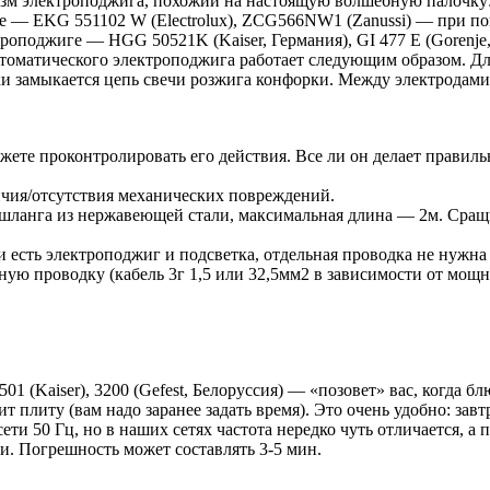
м электроподжига, похожий на настоящую волшебную палочку: г
ае — EKG 551102 W (Electrolux), ZCG566NW1 (Zanussi) — при п
оподжиге — HGG 50521K (Kaiser, Германия), GI 477 E (Gorenje, 
втоматического электроподжига работает следующим образом. Д
ки замыкается цепь свечи розжига конфорки. Между электродам
жете проконтролировать его действия. Все ли он делает правиль
чия/отсутствия механических повреждений.
 шланга из нержавеющей стали, максимальная длина — 2м. Сращ
и есть электроподжиг и подсветка, отдельная проводка не нужна 
ную проводку (кабель 3г 1,5 или 32,5мм2 в зависимости от мощно
 (Kaiser), 3200 (Gefest, Белоруссия) — «позовет» вас, когда бл
чит плиту (вам надо заранее задать время). Это очень удобно: за
ети 50 Гц, но в наших сетях частота нередко чуть отличается, а 
ли. Погрешность может составлять 3-5 мин.