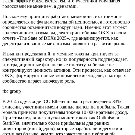
Такой эффект объясняется тем, что участники Polymarket
голосовали не мнением, а деньгами.
По схожему принципу работают мемкоины: их стоимость
определяется не фундаментальной ценностью, а готовностью
сообщества объединиться вокруг идеи. Именно этот эффект
коллективного разума выделяет криптобиржа OKX в своем
отчете «The State of DEXs 2025», где анализируется, как
децентрализованные механизмы влияют на развитие рынка.
И рынки предсказаний, и мемные токены критикуют за
спекулятивный характер, но их популярность подтверждает,
что традиционные финансовые институты больше не
контролируют ценность активов. Эти процессы, как отмечает
OKX, формируют новые экономические модели, в которых
сообщество играет ключевую роль.
rbc.group
В 2014 году в ходе ICO Ethereum было распределено 83%
эмиссии, участники имели равные шансы на прибыль. Такая
модель принесла покупателям токена 10 000-кратный доход.
При этом недавние запуски монет, таких как Optimism и
StarkNet, значительно более прибыльны для ранних
инвесторов (инсайдеров), которые заработали в десятки и
сотни раз больше, чем те, кто участвовал в публичной