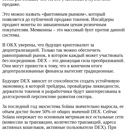
продаже.
Это можно назвать «фантомным рынком», который
появляется до публичной продажи токенов. Инсайдеры
продают монеты по завышенным ценам розничным
покупателям. Мемкоины – это массовый бунт против данной
системы.
В OKX уверены, что будущее криптовалют за
децентрализацией. Только так можно обеспечить
равноправный рынок, в котором каждый может участвовать
без посредников. DEX – это движущая сила преобразований.
Они могут привести к тому, что в конечном итоге
децентрализованные финансы вытеснят традиционные.
Будущее DEX зависит от способности создать устойчивую
экономику, в которой трейдеры, провайдеры ликвидности,
держатели токенов и разработчики будут заинтересованы в
долгосрочной перспективе развития сектора.
За последний год экосистема Solana значительно выросла, ее
объем достиг более 50% от общих значений DEX. Сейчас
Solana опережает по основным метрикам все остальные сети
(комиссии за транзакции, количество транзакций, адреса
активных кошельков, активные пользователи DEX). При