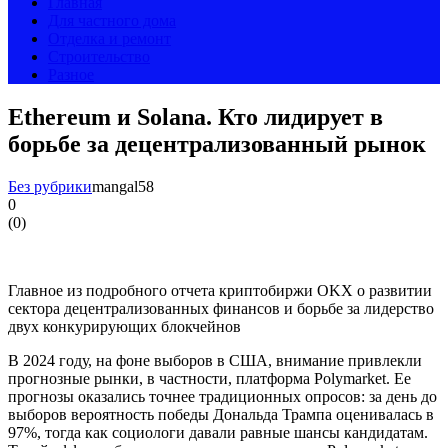
Главная
Для частного дома
Отделка и ремонт
Строительство
Разное
Ethereum и Solana. Кто лидирует в
борьбе за децентрализованный рынок
Без рубрики
mangal58
0
(
0
)
Главное из подробного отчета криптобиржи OKX о развитии
сектора децентрализованных финансов и борьбе за лидерство
двух конкурирующих блокчейнов
В 2024 году, на фоне выборов в США, внимание привлекли
прогнозные рынки, в частности, платформа Polymarket. Ее
прогнозы оказались точнее традиционных опросов: за день до
выборов вероятность победы Дональда Трампа оценивалась в
97%, тогда как социологи давали равные шансы кандидатам.