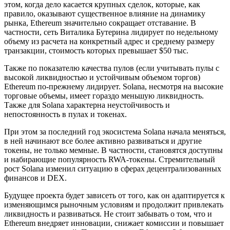
этом, когда дело касается крупных сделок, которые, как
правило, оказывают существенное влияние на динамику
рынка, Ethereum значительно сокращает отставание. В
частности, сеть Виталика Бутерина лидирует по недельному
объему из расчета на конкретный адрес и среднему размеру
транзакции, стоимость которых превышает $50 тыс.
Также по показателю качества пулов (если учитывать пулы с
высокой ликвидностью и устойчивым объемом торгов)
Ethereum по-прежнему лидирует. Solana, несмотря на высокие
торговые объемы, имеет гораздо меньшую ликвидность.
Также для Solana характерна неустойчивость и
непостоянность в пулах и токенах.
При этом за последний год экосистема Solana начала меняться,
в ней начинают все более активно развиваться и другие
токены, не только мемные. В частности, становятся доступны
и набирающие популярность RWA-токены. Стремительный
рост Solana изменил ситуацию в сферах децентрализованных
финансов и DEX.
Будущее проекта будет зависеть от того, как он адаптируется к
изменяющимся рыночным условиям и продолжит привлекать
ликвидность и развиваться. Не стоит забывать о том, что и
Ethereum внедряет инновации, снижает комиссии и повышает