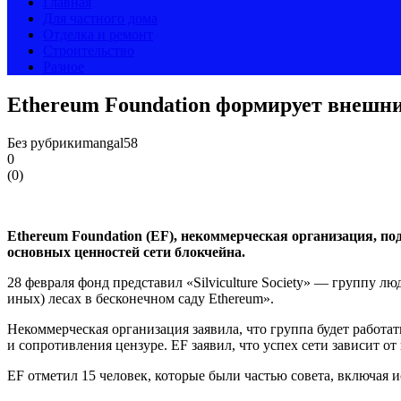
Главная
Для частного дома
Отделка и ремонт
Строительство
Разное
Ethereum Foundation формирует внешни
Без рубрики
mangal58
0
(
0
)
Ethereum Foundation (EF), некоммерческая организация, 
основных ценностей сети блокчейна.
28 февраля фонд представил «Silviculture Society» — группу л
иных) лесах в бесконечном саду Ethereum».
Некоммерческая организация заявила, что группа будет работа
и сопротивления цензуре. EF заявил, что успех сети зависит 
EF отметил 15 человек, которые были частью совета, включая и