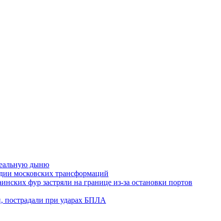
идеальную дыню
ледии московских трансформаций
аинских фур застряли на границе из-за остановки портов
й, пострадали при ударах БПЛА