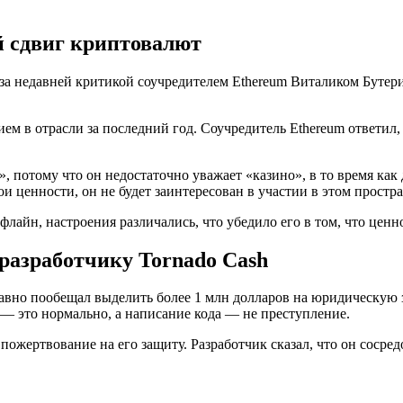
 сдвиг криптовалют
а недавней критикой соучредителем Ethereum Виталиком Бутер
м в отрасли за последний год. Соучредитель Ethereum ответил, 
, потому что он недостаточно уважает «казино», в то время как
и ценности, он не будет заинтересован в участии в этом простра
офлайн, настроения различались, что убедило его в том, что це
 разработчику Tornado Cash
авно пообещал выделить более 1 млн долларов на юридическую з
 — это нормально, а написание кода — не преступление.
пожертвование на его защиту. Разработчик сказал, что он сосре