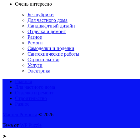
Очень интересно
Без рубрики
Для частного дома
Ландшафтный дизайн
Отделка и ремонт
Разное
Ремонт
Самоделки и поделки
Сантехнические работы
Строительство
Услуги
Электрика
Главная
Для частного дома
Отделка и ремонт
Строительство
Разное
Мастер Ремонта
© 2026
Тема от
WP Puzzle
➤