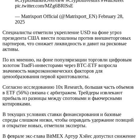
#CryptoMarketOverview #CryptoInvestors #WallStreet
pic.twitter.com/MZg6BRlSsE
— Matrixport Official (@Matrixport_EN) February 28,
2025
Специалисты отметили укрепление USD на фоне угроз
президента США ввести пошлины против внешнеторговых
партнеров, что снижает ликвидность и давит на рисковые
активы.
По их мнению, на фоне популяризации торговли цифровым
золотом TradFi-инвесторами через BTC-ETF возросла
значимость макроэкономических факторов для
ценообразования первой криптовалюты.
Согласно исследованию 10x Research, большая часть объемов
в ETF (56%) связана с арбитражем. Трейдеры извлекают
прибыль из разницы между спотовыми и фьючерсными
котировками.
В текущих условиях ставки финансирования и базовые
спреды слишком низки, чтобы оправдать удержание позиций
и открытие новых, отметили эксперты.
В феврале экс-глава BitMEX Артур Хэйес допустил снижение