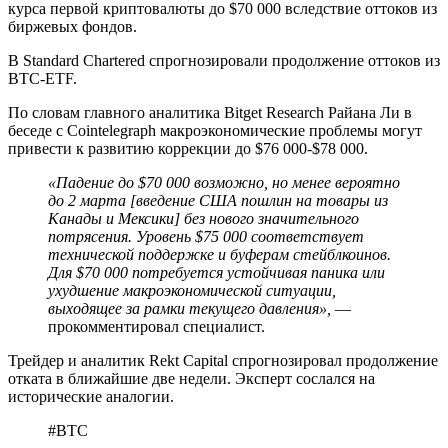
курса первой криптовалюты до $70 000 вследствие оттоков из
биржевых фондов.
В Standard Chartered спрогнозировали продолжение оттоков из
BTC-ETF.
По словам главного аналитика Bitget Research Райана Ли в
беседе с Cointelegraph макроэкономические проблемы могут
привести к развитию коррекции до $76 000-$78 000.
«Падение до $70 000 возможно, но менее вероятно
до 2 марта [введение США пошлин на товары из
Канады и Мексики] без нового значительного
потрясения. Уровень $75 000 соответствует
технической поддержке и буферам
стейблкоинов
.
Для $70 000 потребуется устойчивая паника или
ухудшение макроэкономической ситуации,
выходящее за рамки текущего давления»,
—
прокомментировал специалист.
Трейдер и аналитик Rekt Capital спрогнозировал продолжение
отката в ближайшие две недели. Эксперт сослался на
исторические аналогии.
#BTC