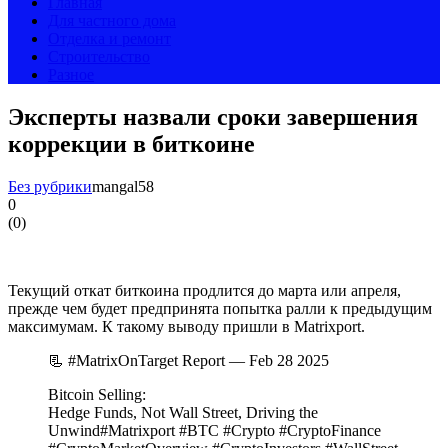
Главная
Для частного дома
Отделка и ремонт
Строительство
Разное
Эксперты назвали сроки завершения
коррекции в биткоине
Без рубрики
mangal58
0
(
0
)
Текущий откат биткоина продлится до марта или апреля,
прежде чем будет предпринята попытка ралли к предыдущим
максимумам. К такому выводу пришли в Matrixport.
📃 #MatrixOnTarget Report — Feb 28 2025
Bitcoin Selling:
Hedge Funds, Not Wall Street, Driving the
Unwind#Matrixport #BTC #Crypto #CryptoFinance