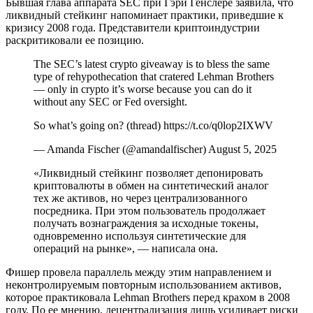
Бывшая глава аппарата SEC при Гэри Генслере заявила, что
ликвидный стейкинг напоминает практики, приведшие к
кризису 2008 года. Представители криптоиндустрии
раскритиковали ее позицию.
The SEC’s latest crypto giveaway is to bless the same
type of rehypothecation that cratered Lehman Brothers
— only in crypto it’s worse because you can do it
without any SEC or Fed oversight.
So what’s going on? (thread) https://t.co/q0lop2IXWV
— Amanda Fischer (@amandalfischer) August 5, 2025
«Ликвидный стейкинг позволяет депонировать
криптовалюты в обмен на синтетический аналог
тех же активов, но через централизованного
посредника. При этом пользователь продолжает
получать вознаграждения за исходные токены,
одновременно используя синтетические для
операций на рынке», — написала она.
Фишер провела параллель между этим направлением и
неконтролируемым повторным использованием активов,
которое практиковала Lehman Brothers перед крахом в 2008
году. По ее мнению, децентрализация лишь усиливает риски