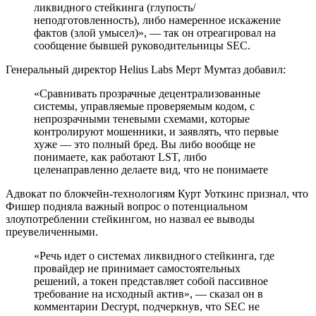
ликвидного стейкинга (глупость/
неподготовленность), либо намеренное искажение
фактов (злой умысел)», — так он отреагировал на
сообщение бывшей руководительницы SEC.
Генеральный директор Helius Labs Мерт Мумтаз добавил:
«Сравнивать прозрачные децентрализованные
системы, управляемые проверяемым кодом, с
непрозрачными теневыми схемами, которые
контролируют мошенники, и заявлять, что первые
хуже — это полный бред. Вы либо вообще не
понимаете, как работают LST, либо
целенаправленно делаете вид, что не понимаете
Адвокат по блокчейн-технологиям Курт Уоткинс признал, что
Фишер подняла важный вопрос о потенциальном
злоупотреблении стейкингом, но назвал ее выводы
преувеличенными.
«Речь идет о системах ликвидного стейкинга, где
провайдер не принимает самостоятельных
решений, а токен представляет собой пассивное
требование на исходный актив», — сказал он в
комментарии Decrypt, подчеркнув, что SEC не