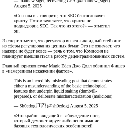
— matthew sigel, recovering CFA (@matthew_sigel)
August 5, 2025
«Сначала вы говорите, что SEC благословляет
крипту. Потом заявляете, что крипта не
поднадзорна SEC. Так что из этого?» — отметил
он.
Эксперт отметил, что регулятор вывел ликвидный стейкинг
из сферы регулирования ценных бумаг. Это не означает, что
надзора не будет вовсе — речь о том, что Комиссия не
планирует вмешиваться в работу децентрализованных систем.
Главный юрисконсульт Magic Eden Джо Долл обвинил Фишер
в «намеренном искажении фактов».
This is an incredibly misleading post that demonstrates
either a misunderstanding of the basic technological
features that underpin liquid staking (dumb/ill-
prepared), or deliberate mischaracterization (malicious)
— Sh0edog 🇺🇦 (@sh0edog) August 5, 2025
«Это крайне вводящий в заблуждение пост,
который демонстрирует либо непонимание
базовых технологических особенностей