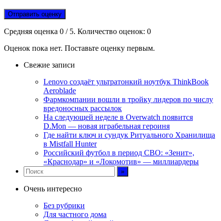
Отправить оценку
Средняя оценка
0
/ 5. Количество оценок:
0
Оценок пока нет. Поставьте оценку первым.
Свежие записи
Lenovo создаёт ультратонкий ноутбук ThinkBook
Aeroblade
Фармкомпании вошли в тройку лидеров по числу
вредоносных рассылок
На следующей неделе в Overwatch появится
D.Mon — новая играбельная героиня
Где найти ключ и сундук Ритуального Хранилища
в Mistfall Hunter
Российский футбол в период СВО: «Зенит»,
«Краснодар» и «Локомотив» — миллиардеры
Очень интересно
Без рубрики
Для частного дома