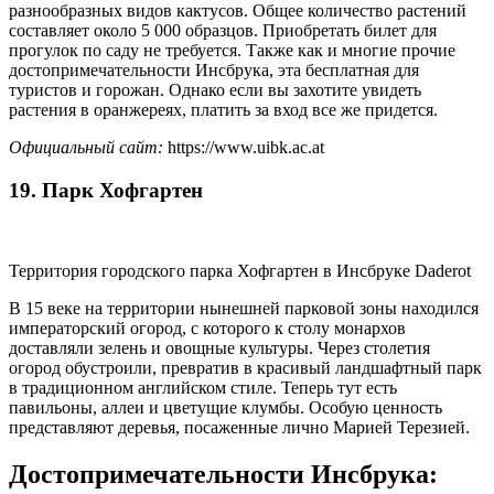
разнообразных видов кактусов. Общее количество растений
составляет около 5 000 образцов. Приобретать билет для
прогулок по саду не требуется. Также как и многие прочие
достопримечательности Инсбрука, эта бесплатная для
туристов и горожан. Однако если вы захотите увидеть
растения в оранжереях, платить за вход все же придется.
Официальный сайт:
https://www.uibk.ac.at
19. Парк Хофгартен
Территория городского парка Хофгартен в Инсбруке Daderot
В 15 веке на территории нынешней парковой зоны находился
императорский огород, с которого к столу монархов
доставляли зелень и овощные культуры. Через столетия
огород обустроили, превратив в красивый ландшафтный парк
в традиционном английском стиле. Теперь тут есть
павильоны, аллеи и цветущие клумбы. Особую ценность
представляют деревья, посаженные лично Марией Терезией.
Достопримечательности Инсбрука: