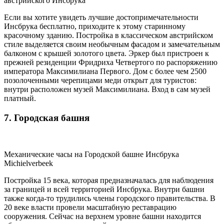
австрийского Инсбрука
Если вы хотите увидеть лучшие достопримечательности
Инсбрука бесплатно, приходите к этому старинному
красочному зданию. Постройка в классическом австрийском
стиле выделяется своим необычным фасадом и замечательным
балконом с крышей золотого цвета. Эркер был пристроен к
прежней резиденции Фридриха Четвертого по распоряжению
императора Максимилиана Первого. Дом с более чем 2500
позолоченными черепицами меди открыт для туристов:
внутри расположен музей Максимилиана. Вход в сам музей
платный.
7. Городская башня
Механические часы на Городской башне Инсбрука
Michielverbeek
Постройка 15 века, которая предназначалась для наблюдения
за границей и всей территорией Инсбрука. Внутри башни
также когда-то трудились члены городского правительства. В
20 веке власти провели масштабную реставрацию
сооружения. Сейчас на верхнем уровне башни находится