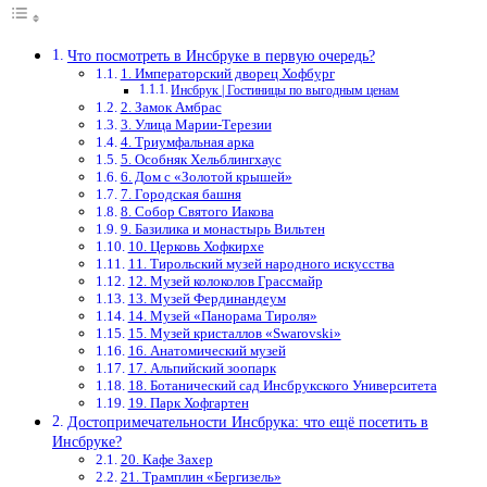
Что посмотреть в Инсбруке в первую очередь?
1. Императорский дворец Хофбург
Инсбрук | Гостиницы по выгодным ценам
2. Замок Амбрас
3. Улица Марии-Терезии
4. Триумфальная арка
5. Особняк Хельблингхаус
6. Дом с «Золотой крышей»
7. Городская башня
8. Собор Святого Иакова
9. Базилика и монастырь Вильтен
10. Церковь Хофкирхе
11. Тирольский музей народного искусства
12. Музей колоколов Грассмайр
13. Музей Фердинандеум
14. Музей «Панорама Тироля»
15. Музей кристаллов «Swarovski»
16. Анатомический музей
17. Альпийский зоопарк
18. Ботанический сад Инсбрукского Университета
19. Парк Хофгартен
Достопримечательности Инсбрука: что ещё посетить в
Инсбруке?
20. Кафе Захер
21. Трамплин «Бергизель»