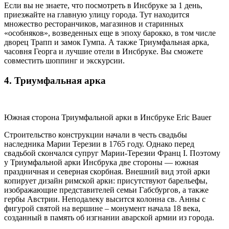
Если вы не знаете, что посмотреть в Инсбруке за 1 день,
приезжайте на главную улицу города. Тут находится
множество ресторанчиков, магазинов и старинных
«особняков», возведенных еще в эпоху барокко, в том числе
дворец Трапп и замок Гумпа. А также Триумфальная арка,
часовня Георга и лучшие отели в Инсбруке. Вы сможете
совместить шоппинг и экскурсии.
4. Триумфальная арка
Южная сторона Триумфальной арки в Инсбруке Eric Bauer
Строительство конструкции начали в честь свадьбы
наследника Марии Терезии в 1765 году. Однако перед
свадьбой скончался супруг Марии-Терезии Франц I. Поэтому
у Триумфальной арки Инсбрука две стороны — южная
праздничная и северная скорбная. Внешний вид этой арки
копирует дизайн римской арки: присутствуют барельефы,
изображающие представителей семьи Габсбургов, а также
гербы Австрии. Неподалеку высится колонна св. Анны с
фигурой святой на вершине – монумент начала 18 века,
созданный в память об изгнании аварской армии из города.