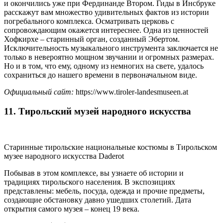
и окончились уже при Фердинанде Втором. Гиды в Инсбруке
расскажут вам множество удивительных фактов из истории
погребального комплекса. Осматривать церковь с
сопровождающим окажется интереснее. Одна из ценностей
Хофкирхе – старинный орган, созданный Эбертом.
Исключительность музыкального инструмента заключается не
только в невероятно мощном звучании и огромных размерах.
Но и в том, что ему, одному из немногих на свете, удалось
сохраниться до нашего времени в первоначальном виде.
Официальный сайт:
https://www.tiroler-landesmuseen.at
11. Тирольский музей народного искусства
Старинные тирольские национальные костюмы в Тирольском
музее народного искусства Daderot
Побывав в этом комплексе, вы узнаете об истории и
традициях тирольского населения. В экспозициях
представлены: мебель, посуда, одежда и прочие предметы,
создающие обстановку давно ушедших столетий. Дата
открытия самого музея – конец 19 века.