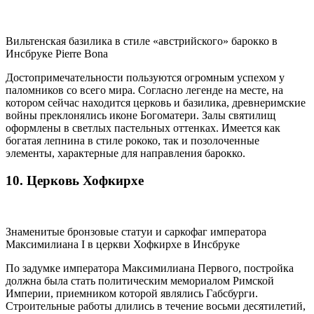
Вильтенская базилика в стиле «австрийского» барокко в
Инсбруке Pierre Bona
Достопримечательности пользуются огромным успехом у
паломников со всего мира. Согласно легенде на месте, на
котором сейчас находится церковь и базилика, древнеримские
войны преклонялись иконе Богоматери. Залы святилищ
оформлены в светлых пастельных оттенках. Имеется как
богатая лепнина в стиле рококо, так и позолоченные
элементы, характерные для направления барокко.
10. Церковь Хофкирхе
Знаменитые бронзовые статуи и саркофаг императора
Максимилиана I в церкви Хофкирхе в Инсбруке
По задумке императора Максимилиана Первого, постройка
должна была стать политическим мемориалом Римской
Империи, приемником которой являлись Габсбурги.
Строительные работы длились в течение восьми десятилетий,