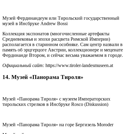
Музей Фердинандеум или Тирольский государственный
музей в Инсбруке Andrew Bossi
Коллекция экспонатов (многочисленные артефакты
Средневековья и эпохи расцвета Римской Империи)
располагается в старинном особняке. Сам центр назвали в
память об эрцгерцоге Австрии, коллекционере и меценате
Фердинанде Втором, и сейчас весьма уважаемом в городе.
Официальный сайт:
https://www.tiroler-landesmuseen.at
14. Музей «Панорама Тироля»
Музей «Панорама Тироля» с музеем Императорских
тирольских стрелков в Инсбруке Rosco (Diskussion)
Музей «Панорама Тироля» на горе Бергизель Moroder