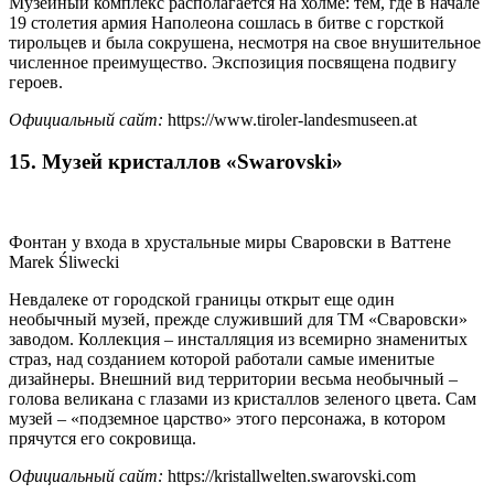
Музейный комплекс располагается на холме: тем, где в начале
19 столетия армия Наполеона сошлась в битве с горсткой
тирольцев и была сокрушена, несмотря на свое внушительное
численное преимущество. Экспозиция посвящена подвигу
героев.
Официальный сайт:
https://www.tiroler-landesmuseen.at
15. Музей кристаллов «Swarovski»
Фонтан у входа в хрустальные миры Сваровски в Ваттене
Marek Śliwecki
Невдалеке от городской границы открыт еще один
необычный музей, прежде служивший для ТМ «Сваровски»
заводом. Коллекция – инсталляция из всемирно знаменитых
страз, над созданием которой работали самые именитые
дизайнеры. Внешний вид территории весьма необычный –
голова великана с глазами из кристаллов зеленого цвета. Сам
музей – «подземное царство» этого персонажа, в котором
прячутся его сокровища.
Официальный сайт:
https://kristallwelten.swarovski.com