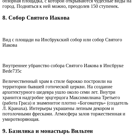
обзорная площадка, с которой открываются чудесные виды на
город. Подняться к ней можно, преодолев 150 ступенек.
8. Собор Святого Иакова
Вид с площади на Инсбрукский собор или собор Святого
Иакова
Внутреннее убранство собора Святого Иакова в Инсбруке
Bede735c
Величественный храм в стиле барокко построили на
территории бывшей готической церкви. На создание
архитектурного шедевра ушло около семи лет. Внутри
хранится надгробие эрцгерцога Максимилиана Третьего
(работа Граса) и знаменитое плотно «Богоматерь» (создатель
Л. Кранаха). Интерьеры украшены лепным декором и
потолочными фресками. Атмосфера залов торжественная и
умиротворяющая.
9. Базилика и монастырь Вильтен