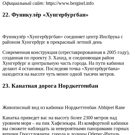
Официальный сайт:
https://www.bergisel.info
22. Фуникулёр «Хунгербургбан»
Фуникулёр «Хунгербургбан» соединяет центр Инсбрука с
районом Хунгербург в прекрасный летний день
Современная конструкция (отреставрированная в 2005 году),
созданная по проекту З. Хахид, и соединяющая район
Хунгербург и центральную часть города. На пути кабинки
делают 4 остановки. Последняя точка «Хунгербургбана»
находится на высоте чуть менее одной тысячи метров.
23. Канатная дорога Нордкеттенбан
Живописный вид из кабинки Нордкеттенбан Abhijeet Rane
Канатка приведет вас на высоту более 2300 метров над
уровнем моря – на пик Хафелекара. Из комфортной кабинки
вы сможете наблюдать за невероятными панорамами горных
вершин Гроссглокнера, города и долины Оберес-Инталь.