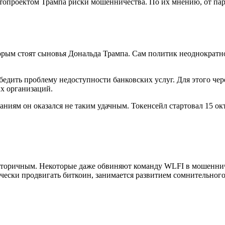
иптопроектом Трампа риски мошенничества. По их мнению, от па
оторым стоят сыновья Дональда Трампа. Сам политик неоднократно
дить проблему недоступности банковских услуг. Для этого чере
х организаций.
аниям он оказался не таким удачным. Токенсейл стартовал 15 ок
оричным. Некоторые даже обвиняют команду WLFI в мошенничест
всячески продвигать биткоин, занимается развитием сомнительног