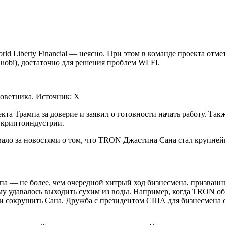
ld Liberty Financial — неясно. При этом в команде проекта отм
obi), достаточно для решения проблем WLFI.
оветника. Источник: X
кта Трампа за доверие и заявил о готовности начать работу. Т
 криптоиндустрии.
ало за новостями о том, что TRON Джастина Сана стал крупне
па — не более, чем очередной хитрый ход бизнесмена, призван
 ему удавалось выходить сухим из воды. Например, когда TRON о
ли сокрушить Сана. Дружба с президентом США для бизнесмена