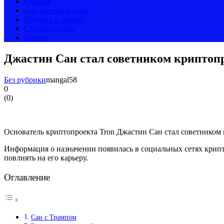
Главная
Для частного дома
Отделка и ремонт
Строительство
Разное
Джастин Сан стал советником криптоп
Без рубрики
mangal58
0
(
0
)
Основатель криптопроекта Tron Джастин Сан стал советником 
Информация о назначении появилась в социальных сетях крипт
повлиять на его карьеру.
Оглавление
Сан с Трампом