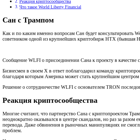
Реакция криптосообщества
Что такое World Liberty Financial
Сан с Трампом
Как и по каким именно вопросам Сан будет консультировать Wor
советником одной из крупнейших криптобирж HTX (бывшая Hu
Сообщение WLFI о присоединении Сана к проекту в качестве с
Бизнесмен в своем X в ответ поблагодарил команду криптопрое
благодаря которым Америка может стать крупнейшим центром
Решение о сотрудничестве WLFI с основателем TRON последов
Реакция криптосообщества
Многие считают, что партнерство Сана с криптопроектом Трам
неоднократно оказывался в центре скандалов, но раз за разом
перевода. Даже обвинения в рыночных манипуляциях не смог
проблем.