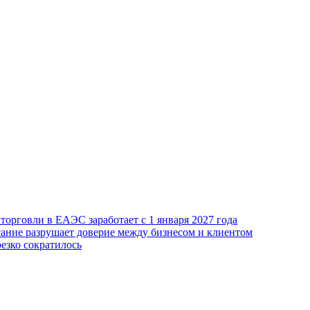
орговли в ЕАЭС заработает с 1 января 2027 года
сание разрушает доверие между бизнесом и клиентом
езко сократилось