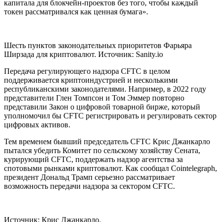
капитала для блокчейн-проектов без того, чтобы каждый
токен рассматривался как ценная бумага».
Шесть пунктов законодательных приоритетов Фарьяра
Ширзада для криптовалют. Источник: Sanity.io
Передача регулирующего надзора CFTC в целом
поддерживается криптоиндустрией и несколькими
республиканскими законодателями. Например, в 2022 году
представители Глен Томпсон и Том Эммер повторно
представили Закон о цифровой товарной бирже, который
уполномочил бы CFTC регистрировать и регулировать сектор
цифровых активов.
Тем временем бывший председатель CFTC Крис Джанкарло
пытался убедить Комитет по сельскому хозяйству Сената,
курирующий CFTC, поддержать надзор агентства за
спотовыми рынками криптовалют. Как сообщал Cointelegraph,
президент Дональд Трамп серьезно рассматривает
возможность передачи надзора за сектором CFTC.
Источник: Крис Джанкарло.