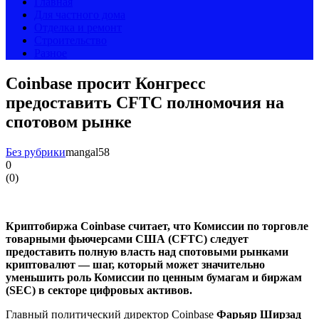
Главная
Для частного дома
Отделка и ремонт
Строительство
Разное
Coinbase просит Конгресс
предоставить CFTC полномочия на
спотовом рынке
Без рубрики
mangal58
0
(
0
)
Криптобиржа Coinbase считает, что Комиссии по торговле
товарными фьючерсами США (CFTC) следует
предоставить полную власть над спотовыми рынками
криптовалют — шаг, который может значительно
уменьшить роль Комиссии по ценным бумагам и биржам
(SEC) в секторе цифровых активов.
Главный политический директор Coinbase
Фарьяр Ширзад