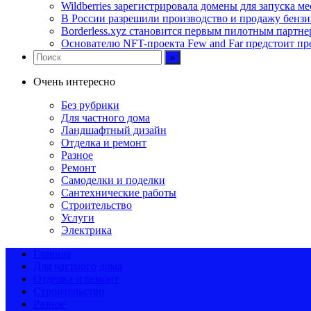
Wildberries зарегистрировала домены для запуска м
В России разрешили производство и продажу бензи
Borderless.xyz становится первым пилотным партне
Основателю NFT-проекта Few and Far предстоит п
Очень интересно
Без рубрики
Для частного дома
Ландшафтный дизайн
Отделка и ремонт
Разное
Ремонт
Самоделки и поделки
Сантехнические работы
Строительство
Услуги
Электрика
Главная
Для частного дома
Отделка и ремонт
Строительство
Разное