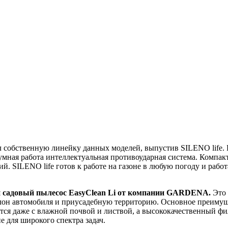
обственную линейку данных моделей, выпустив SILENO life. Р
ная работа интеллектуальная противоударная система. Компакт
й. SILENO life готов к работе на газоне в любую погоду и работа
й садовый пылесос EasyClean Li от компании GARDENA.
Это 
алон автомобиля и приусадебную территорию. Основное преимущ
я даже с влажной почвой и листвой, а высококачественный филь
 для широкого спектра задач.