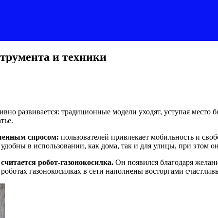
струмента и техники
тивно развивается: традиционные модели уходят, уступая место
тье.
шенным спросом:
пользователей привлекает мобильность и свобо
удобны в использовании, как дома, так и для улицы, при этом о
читается робот-газонокосилка.
Он появился благодаря желани
 роботах газонокосилках в сети наполнены восторгами счастлив