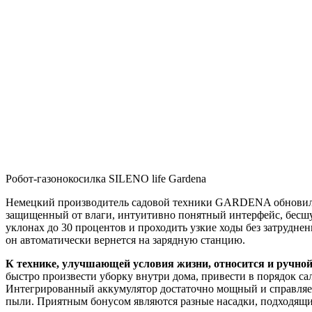
Робот-газонокосилка SILENO life Gardena
Немецкий производитель садовой техники GARDENA обновил с
защищенный от влаги, интуитивно понятный интерфейс, бесшум
уклонах до 30 процентов и проходить узкие ходы без затруднени
он автоматически вернется на зарядную станцию.
К технике, улучшающей условия жизни, относится и ручно
быстро произвести уборку внутри дома, привести в порядок с
Интегрированный аккумулятор достаточно мощный и справляетс
пыли. Приятным бонусом являются разные насадки, подходящие