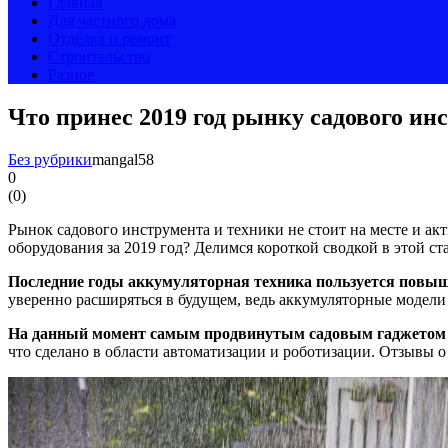
Главная
Для частного дома
Отделка и ремонт
Строительство
Разное
Что принес 2019 год рынку садового ин
Без рубрики
mangal58
0
(
0
)
Рынок садового инструмента и техники не стоит на месте и ак
оборудования за 2019 год? Делимся короткой сводкой в этой ста
Последние годы аккумуляторная техника пользуется повы
уверенно расширяться в будущем, ведь аккумуляторные модели 
На данный момент самым продвинутым садовым гаджетом с
что сделано в области автоматизации и роботизации. Отзывы о