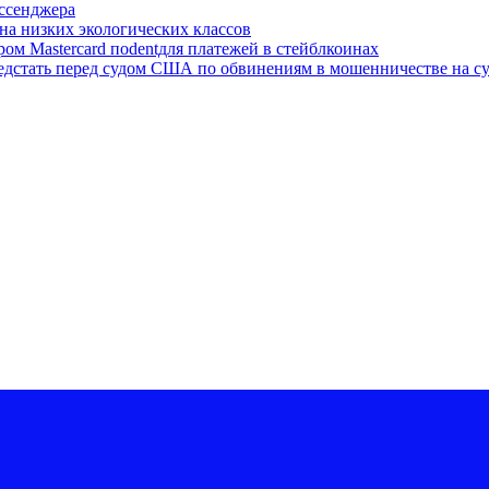
ессенджера
на низких экологических классов
ром Mastercard поdentдля платежей в стейблкоинах
редстать перед судом США по обвинениям в мошенничестве на с