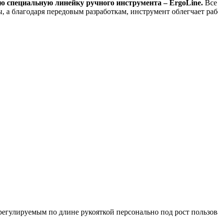
специальную линейку ручного инструмента – ErgoLine.
Все
ы, а благодаря передовым разработкам, инструмент облегчает ра
т регулируемым по длине рукояткой персонально под рост польз