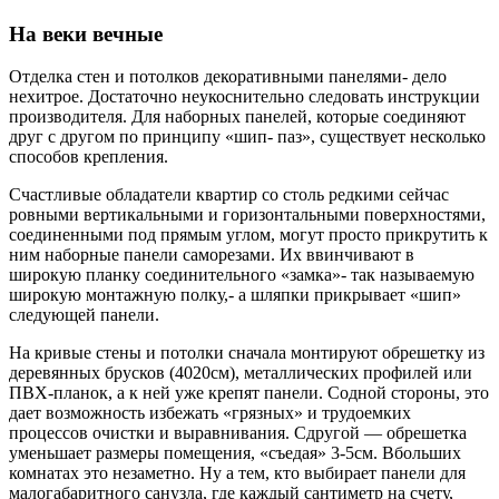
На веки вечные
Отделка стен и потолков декоративными панелями- дело
нехитрое. Достаточно неукоснительно следовать инструкции
производителя. Для наборных панелей, которые соединяют
друг с другом по принципу «шип- паз», существует несколько
способов крепления.
Счастливые обладатели квартир со столь редкими сейчас
ровными вертикальными и горизонтальными поверхностями,
соединенными под прямым углом, могут просто прикрутить к
ним наборные панели саморезами. Их ввинчивают в
широкую планку соединительного «замка»- так называемую
широкую монтажную полку,- а шляпки прикрывает «шип»
следующей панели.
На кривые стены и потолки сначала монтируют обрешетку из
деревянных брусков (4020см), металлических профилей или
ПВХ-планок, а к ней уже крепят панели. Содной стороны, это
дает возможность избежать «грязных» и трудоемких
процессов очистки и выравнивания. Сдругой — обрешетка
уменьшает размеры помещения, «съедая» 3-5см. Вбольших
комнатах это незаметно. Ну а тем, кто выбирает панели для
малогабаритного санузла, где каждый сантиметр на счету,