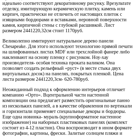
идеально соответствуют декоративному рисунку. Врезультате
отделку, имитирующую керамическую плитку, камень или
кирпич, практически не отличить от настоящих плиток с
изящными бордюрами и вставками, неровной поверхности
камня, кирпичной стены с глубокой расшивкой. Лист
размером 2441220,32см стоит 1170руб.
Великолепно имитируют натуральное дерево панели
Chesapeake. Для этого используют технологию прямой печати
на шлифованных листах MDF или трехслойной фанере либо
наклеивают на основу пленку с рисунком. Ноу-хау
производителя- особая техника проката валиком. Она
позволяет создать рельефный «руст» (в месте стыка двух
виртуальных досок) на панелях, покрытых пленкой. Цена
листа размером 2441220,3см- 620-780руб.
Неожиданный подход к оформлению интерьеров отличает
компанию «Орто». Вцентральной части настенной
композиции она предлагает разместить оригинальные панно
из нескольких панелей, а в качестве обрамления по вертикали
и горизонтали применяет специальные декоры и бордюры.
Еще одна новинка- мураль (крупноформатное настенное
изображение) на наборных пластиковых панелях (комплект
состоит из 4-12 пластин). Она воспроизводит в ином формате
фотографии, картины, фрески. Залитые солнцем пляжи и