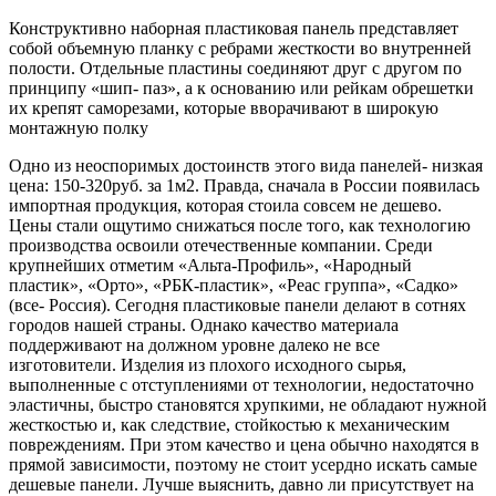
Конструктивно наборная пластиковая панель представляет
собой объемную планку с ребрами жесткости во внутренней
полости. Отдельные пластины соединяют друг с другом по
принципу «шип- паз», а к основанию или рейкам обрешетки
их крепят саморезами, которые вворачивают в широкую
монтажную полку
Одно из неоспоримых достоинств этого вида панелей- низкая
цена: 150-320руб. за 1м2. Правда, сначала в России появилась
импортная продукция, которая стоила совсем не дешево.
Цены стали ощутимо снижаться после того, как технологию
производства освоили отечественные компании. Среди
крупнейших отметим «Альта-Профиль», «Народный
пластик», «Орто», «РБК-пластик», «Реас группа», «Садко»
(все- Россия). Сегодня пластиковые панели делают в сотнях
городов нашей страны. Однако качество материала
поддерживают на должном уровне далеко не все
изготовители. Изделия из плохого исходного сырья,
выполненные с отступлениями от технологии, недостаточно
эластичны, быстро становятся хрупкими, не обладают нужной
жесткостью и, как следствие, стойкостью к механическим
повреждениям. При этом качество и цена обычно находятся в
прямой зависимости, поэтому не стоит усердно искать самые
дешевые панели. Лучше выяснить, давно ли присутствует на