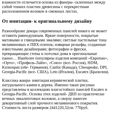
влажности отличается основа из фанеры- склеенных между
собой тонких пластин древесины с перекрестным
расположением волокон в смежных листах.
От имитации- к оригинальному дизайну
Разнообразие декора современных панелей никого не может
оставить равнодушным. Яркие поверхности, покрытые
матовыми и глянцевыми эмалями; светлые пастельные тона
меламиновых и ПВХ-пленок; изящные рельефы, созданные
известными дизайнерами; фотографии и фрески,
превращающие стены и потолки дома в оригинальные
панно… Наиболее популярны изделия компаний «Европан»,
«Орто», «Профиль-Лайн», «Союз» (все- Россия), HDM,
Kronospan (обе- Германия), Canfor (Канада), Chesapeake, DPI,
Georgia-Pacific (все- США), Leto (Италия), Eucatex (Бразилия).
Классика жанра- имитация керамической плитки,
натурального камня и дерева. Именно такие рисунки
представлены в коллекциях влагостойких панелей Eucatex и
Georgia-Pacific. Основа этих изделий- ДВП из практически
вечных эвкалиптовых волокон, а сверху нанесен
декоративный слой прочного меламинового покрытия.
Стоимость листа размером 2441220,32см- 770руб.