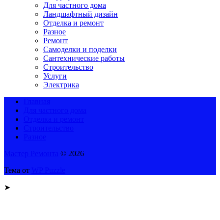
Для частного дома
Ландшафтный дизайн
Отделка и ремонт
Разное
Ремонт
Самоделки и поделки
Сантехнические работы
Строительство
Услуги
Электрика
Главная
Для частного дома
Отделка и ремонт
Строительство
Разное
Мастер Ремонта
© 2026
Тема от
WP Puzzle
➤