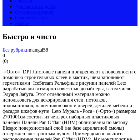
Главная
Для частного дома
Отделка и ремонт
Строительство
Разное
Быстро и чисто
Без рубрики
mangal58
0
(
0
)
«Орто»
DPI
Листовые панели прикрепляют к поверхности c
помощью строительных клеев и мастик, швы заполняют
герметиками
IceStream
Рельефные рисунки панелей Leto
разрабатывали всемирно известные дизайнеры, в том числе
Эдуард Забуга. Этот отделочный материал можно
использовать для декорирования стен, потолков,
подоконников, наличников окон и дверей, деталей мебели и
фасадов шкафов-купе
Leto
Мураль «Роса» («Орто») размером
2701001см состоит из четырех наборных пластиковых
панелей
Панели Pan O’flair (HDM) облицованы по методу
Elesgo: поверхностный слой (на базе акрилатной смолы)
отвержден электронным лучом
Пример диагонального
расположения панелей Pan O’flair (HDM). Их монтируют на