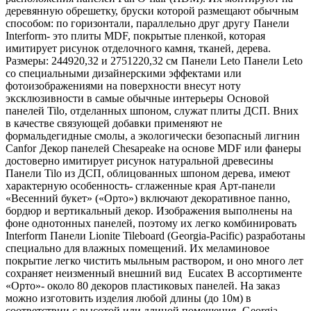
деревянную обрешетку, бруски которой размещают обычным
способом: по горизонтали, параллельно друг другу
Панели
Interform- это плиты MDF, покрытые пленкой, которая
имитирует рисунок отделочного камня, тканей, дерева.
Размеры: 244920,32 и 2751220,32 см
Панели Leto
Панели Leto
со специальными дизайнерскими эффектами или
фотоизображениями на поверхности внесут ноту
эксклюзивности в самые обычные интерьеры
Основой
панелей Tilo, отделанных шпоном, служат плиты ДСП. Вних
в качестве связующей добавки применяют не
формальдегидные смолы, а экологически безопасный лигнин
Canfor
Декор панелей Сhesapeake на основе MDF или фанеры
достоверно имитирует рисунок натуральной древесины
Панели Tilo из ДСП, облицованных шпоном дерева, имеют
характерную особенность- сглаженные края
Арт-панели
«Весенний букет» («Орто») включают декоративное панно,
бордюр и вертикальный декор. Изображения выполнены на
фоне однотонных панелей, поэтому их легко комбинировать
Interform
Панели Lionite Tileboard (Georgia-Pacific) разработаны
специально для влажных помещений. Их меламиновое
покрытие легко чистить мыльным раствором, и оно много лет
сохраняет неизменный внешний вид
Eucatex
В ассортименте
«Орто»- около 80 декоров пластиковых панелей. На заказ
можно изготовить изделия любой длины (до 10м) в
соответствии с высотой или длиной помещения
Georgia-