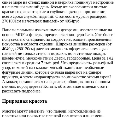
синее море на стенах ванной наверняка поднимут настроение
в ненастный зимний день. Ктому же экологически чистые
краски сохраняют яркие и глубокие цвета на протяжении
всего срока службы изделий. Стоимость мурали размером
2701001см из четырех панелей- от 4054руб.
Панели с самыми изысканными декорами, изготовленные на
основе MDF и фанеры, представляет концерн Leto. Уже более
полувека его специалисты создают настоящие произведения
искусства в области отделки. Широкая линейка размеров (от
4040 до 280120см) дает возможность оформить с помощью
панелей не только стены и потолки, но и стенные шкафы,
шкафы-купе, межкомнатные двери, гардеробные. Цена за 1м2
составляет в среднем 7 тыс. руб. Что предпочесть- рельефный
узор, похожий на складки мягкой ткани, или необычные
фигурные линии, которые сначала вырезают на фанере
вручную, а затем «тиражируют» во множестве экземпляров?
А может, остановиться на изделиях, облицованных шпоном
ценных пород дерева? Кстати, об этом виде отделки стоит
рассказать подробнее.
Природная красота
Многие могут заметить, что панели, изготовленные из
пластика или покрытые пленкой под дерево или камень,