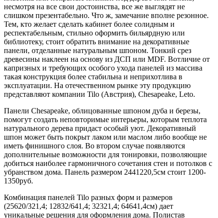
несмотря на все свои достоинства, все же выглядят не
слишком презентабельно. Что ж, замечание вполне резонное.
Тем, кто желает сделать кабинет более солидным и
респектабельным, стильно оформить бильярдную или
библиотеку, стоит обратить внимание на декоративные
панели, отделанные натуральным шпоном. Тонкий срез
древесины наклеен на основу из ДСП или MDF. Вотличие от
капризных и требующих особого ухода панелей из массива
такая конструкция более стабильна и неприхотлива в
эксплуатации. На отечественном рынке эту продукцию
представляют компании Tilo (Австрия), Chesapeake, Leto.
Панели Chesapeake, облицованные шпоном дуба и березы,
помогут создать неповторимые интерьеры, которым теплота
натурального дерева придаст особый уют. Декоративный
шпон может быть покрыт лаком или маслом либо вообще не
иметь финишного слоя. Во втором случае появляются
дополнительные возможности для тонировки, позволяющие
добиться наиболее гармоничного сочетания стен и потолков с
убранством дома. Панель размером 2441220,5см стоит 1200-
1350руб.
Комбинация панелей Tilo разных форм и размеров
(25620/321,4; 12832/641,4; 32321,4; 64641,4см) дает
уникальные решения для оформления дома. Полистав