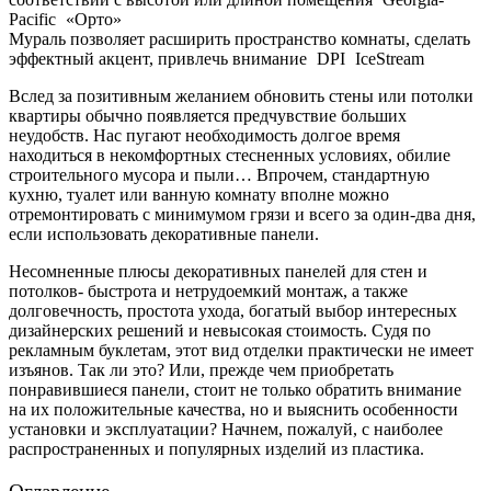
Pacific
«Орто»
Мураль позволяет расширить пространство комнаты, сделать
эффектный акцент, привлечь внимание
DPI
IceStream
Вслед за позитивным желанием обновить стены или потолки
квартиры обычно появляется предчувствие больших
неудобств. Нас пугают необходимость долгое время
находиться в некомфортных стесненных условиях, обилие
строительного мусора и пыли… Впрочем, стандартную
кухню, туалет или ванную комнату вполне можно
отремонтировать с минимумом грязи и всего за один-два дня,
если использовать декоративные панели.
Несомненные плюсы декоративных панелей для стен и
потолков- быстрота и нетрудоемкий монтаж, а также
долговечность, простота ухода, богатый выбор интересных
дизайнерских решений и невысокая стоимость. Судя по
рекламным буклетам, этот вид отделки практически не имеет
изъянов. Так ли это? Или, прежде чем приобретать
понравившиеся панели, стоит не только обратить внимание
на их положительные качества, но и выяснить особенности
установки и эксплуатации? Начнем, пожалуй, с наиболее
распространенных и популярных изделий из пластика.