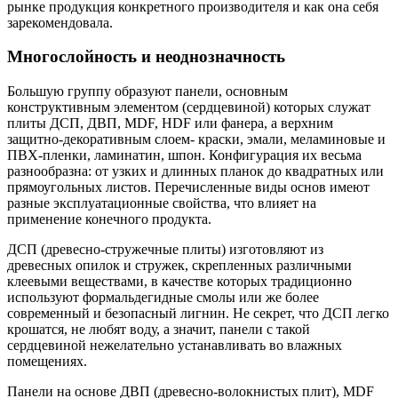
рынке продукция конкретного производителя и как она себя
зарекомендовала.
Многослойность и неоднозначность
Большую группу образуют панели, основным
конструктивным элементом (сердцевиной) которых служат
плиты ДСП, ДВП, MDF, HDF или фанера, а верхним
защитно-декоративным слоем- краски, эмали, меламиновые и
ПВХ-пленки, ламинатин, шпон. Конфигурация их весьма
разнообразна: от узких и длинных планок до квадратных или
прямоугольных листов. Перечисленные виды основ имеют
разные эксплуатационные свойства, что влияет на
применение конечного продукта.
ДСП (древесно-стружечные плиты) изготовляют из
древесных опилок и стружек, скрепленных различными
клеевыми веществами, в качестве которых традиционно
используют формальдегидные смолы или же более
современный и безопасный лигнин. Не секрет, что ДСП легко
крошатся, не любят воду, а значит, панели с такой
сердцевиной нежелательно устанавливать во влажных
помещениях.
Панели на основе ДВП (древесно-волокнистых плит), MDF