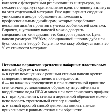
каталоги с фотографиями реализованных интерьеров, вы
сможете почерпнуть оригинальные идеи, по-новому взглянуть
на этот отделочный материал. Еще один вариант создания
уникального декора- обращение за помощью к
профессиональным дизайнерам, которые разработают
несколько дизайн-проектов с учетом особенностей монтажа.
Впрочем, и установку панелей можно доверить
специалистам- они сделают это быстро и грамотно. Цена
панели размером 25620см, облицованной шпоном дуба или
бука, составит 980руб. Услуги по монтажу обойдутся вам в 20
% от стоимости материала.
Несколько вариантов крепления наборных пластиковых
панелей «Орто» к стенам:
а- в сухих помещениях с ровными стенами панели крепят
саморезами непосредственно к поверхности;
б — во влажных помещениях и при значительной кривизне
стен сначала устанавливают обрешетку из устойчивых к
воздействию воды ПВХ-планок или металлического профиля;
в, г- при креплении к стенам и деревянной обрешетке можно
использовать строительный степлер и скобы;
д, е- самый простой способ для жилых комнат: панели
приклеивают к ровным стенам или обрешетке