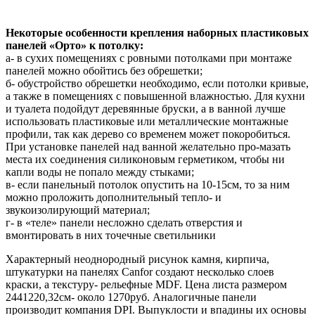
Некоторые особенности крепления наборных пластиковых
панелей «Орто» к потолку:
а- в сухих помещениях с ровными потолками при монтаже
панелей можно обойтись без обрешетки;
б- обустройство обрешетки необходимо, если потолки кривые,
а также в помещениях с повышенной влажностью. Для кухни
и туалета подойдут деревянные бруски, а в ванной лучше
использовать пластиковые или металлические монтажные
профили, так как дерево со временем может покоробиться.
При установке панелей над ванной желательно про-мазать
места их соединения силиконовым герметиком, чтобы ни
капли воды не попало между стыками;
в- если панельный потолок опустить на 10-15см, то за ним
можно проложить дополнительный тепло- и
звукоизолирующий материал;
г- в «теле» панели несложно сделать отверстия и
вмонтировать в них точечные светильники
Характерный неоднородный рисунок камня, кирпича,
штукатурки на панелях Canfor создают несколько слоев
краски, а текстуру- рельефные MDF. Цена листа размером
2441220,32см- около 1270руб. Аналогичные панели
производит компания DPI. Выпуклости и впадины их основы