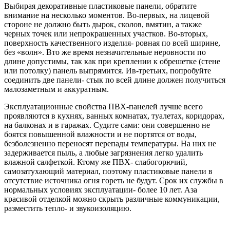
Выбирая декоративные пластиковые панели, обратите
внимание на несколько моментов. Во-первых, на лицевой
стороне не должно быть дырок, сколов, вмятин, а также
черных точек или непрокрашенных участков. Во-вторых,
поверхность качественного изделия- ровная по всей ширине,
без «волн». Вто же время незначительные неровности по
длине допустимы, так как при креплении к обрешетке (стене
или потолку) панель выпрямится. Ив-третьих, попробуйте
соединить две панели- стык по всей длине должен получиться
малозаметным и аккуратным.
Эксплуатационные свойства ПВХ-панелей лучше всего
проявляются в кухнях, ванных комнатах, туалетах, коридорах,
на балконах и в гаражах. Судите сами: они совершенно не
боятся повышенной влажности и не портятся от воды,
безболезненно переносят перепады температуры. На них не
задерживается пыль, а любые загрязнения легко удалить
влажной салфеткой. Ктому же ПВХ- слабогорючий,
самозатухающий материал, поэтому пластиковые панели в
отсутствие источника огня гореть не будут. Срок их службы в
нормальных условиях эксплуатации- более 10 лет. Аза
красивой отделкой можно скрыть различные коммуникации,
разместить тепло- и звукоизоляцию.