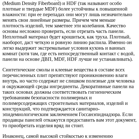
(Medium Density Fiberboard) и HDF (так называют особо
плотные и твердые MDF) более устойчивы к повышенной
влажности: при ее перепадах они могут лишь незначительно
менять свои линейные размеры. Причем чем меньше
плотность изделий, тем заметнее эти колебания. Качество
основы несложно проверить, если отрезать часть панели.
Неплотный материал будет крошиться, как труха. Плотный,
наоборот, даст четкую и ровную линию распила. Именно он
легко выдержит экстремальные условия кухонь и ванных
комнат (хотя там, где есть непосредственный контакт с водой,
панели на основе ДВП, MDF, HDF лучше не устанавливать).
Синтетические смолы и клеевые вещества в составе всех
перечисленных плит препятствуют проникновению влаги
внутрь, но часто содержат не слишком полезные для человека
и окружающей среды ингредиенты. Декоративные панели на
таких основах должны соответствовать гигиеническим
требованиям безопасности полимерных и
полимерсодержащих строительных материалов, изделий и
конструкций, что подтверждается санитарно-
эпидемиологическим заключением Госсанэпиднадзора. Если
продавцы панелей откажутся предоставить вам этот документ,
то приобретать изделия вряд ли стоит.
Инаконец, самой высокой cтойкостью к изменению