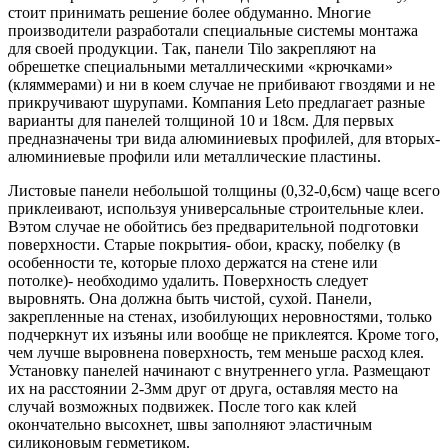
стоит принимать решение более обдуманно. Многие
производители разработали специальные системы монтажа
для своей продукции. Так, панели Tilo закрепляют на
обрешетке специальными металлическими «крючками»
(кляммерами) и ни в коем случае не прибивают гвоздями и не
прикручивают шурупами. Компания Leto предлагает разные
варианты для панелей толщиной 10 и 18см. Для первых
предназначены три вида алюминиевых профилей, для вторых-
алюминиевые профили или металлические пластины.
Листовые панели небольшой толщины (0,32-0,6см) чаще всего
приклеивают, используя универсальные строительные клеи.
Вэтом случае не обойтись без предварительной подготовки
поверхности. Старые покрытия- обои, краску, побелку (в
особенности те, которые плохо держатся на стене или
потолке)- необходимо удалить. Поверхность следует
выровнять. Она должна быть чистой, сухой. Панели,
закрепленные на стенах, изобилующих неровностями, только
подчеркнут их изъяны или вообще не приклеятся. Кроме того,
чем лучше выровнена поверхность, тем меньше расход клея.
Установку панелей начинают с внутреннего угла. Размещают
их на расстоянии 2-3мм друг от друга, оставляя место на
случай возможных подвижек. После того как клей
окончательно высохнет, швы заполняют эластичным
силиконовым герметиком.