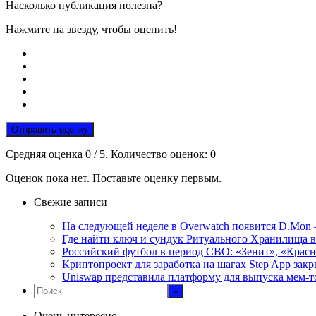
Насколько публикация полезна?
Нажмите на звезду, чтобы оценить!
Отправить оценку
Средняя оценка
0
/ 5. Количество оценок:
0
Оценок пока нет. Поставьте оценку первым.
Свежие записи
На следующей неделе в Overwatch появится D.Mon 
Где найти ключ и сундук Ритуального Хранилища в M
Российский футбол в период СВО: «Зенит», «Крас
Криптопроект для заработка на шагах Step App закр
Uniswap представила платформу для выпуска мем-т
Очень интересно