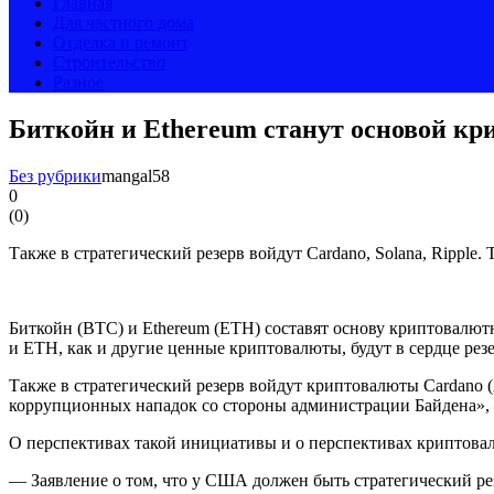
Главная
Для частного дома
Отделка и ремонт
Строительство
Разное
Биткойн и Ethereum станут основой к
Без рубрики
mangal58
0
(
0
)
Также в стратегический резерв войдут Cardano, Solana, Ripp
Биткойн (BTC) и Ethereum (ETH) составят основу криптовалют
и ETH, как и другие ценные криптовалюты, будут в сердце рез
Также в стратегический резерв войдут криптовалюты Cardano 
коррупционных нападок со стороны администрации Байдена»,
О перспективах такой инициативы и о перспективах криптова
— Заявление о том, что у США должен быть стратегический рез