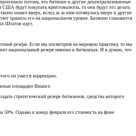
 произошло потому, что биткоин и другие децентрализованные
и США будут покупать криптовалюты, то они будут это делать
иткоин пошел вверх, вслед за за ним потянулись вверх и другие
хочет хранить его на национальном уровне. Биткоин становится
ых Штатов идут.
ютный резерв. Если мы посмотрим на мировую практику, то мы
нит национальный резерв именно в биткоинах. И я думаю, что
 этого он ушел в коррекцию.
анные площадки Binance.
дать стратегический резерв биткоинов, средства которого
а 50%. Однако к концу февраля его стоимость на фоне