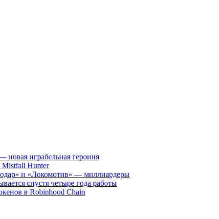
— новая играбельная героиня
istfall Hunter
нодар» и «Локомотив» — миллиардеры
ывается спустя четыре года работы
окенов в Robinhood Chain