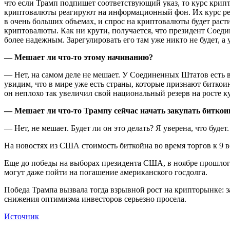
что если Трамп подпишет соответствующий указ, то курс крипт
криптовалюты реагируют на информационный фон. Их курс регу
в очень больших объемах, и спрос на криптовалюты будет расти,
криптовалюты. Как ни крути, получается, что президент Соеди
более надежным. Зарегулировать его там уже никто не будет, 
— Мешает ли что-то этому начинанию?
— Нет, на самом деле не мешает. У Соединенных Штатов есть 
увидим, что в мире уже есть страны, которые признают битко
он неплохо так увеличил свой национальный резерв на росте к
— Мешает ли что-то Трампу сейчас начать закупать биткои
— Нет, не мешает. Будет ли он это делать? Я уверена, что будет
На новостях из США стоимость биткойна во время торгов к 9 в
Еще до победы на выборах президента США, в ноябре прошлого
могут даже пойти на погашение американского госдолга.
Победа Трампа вызвала тогда взрывной рост на крипторынке: з
снижения оптимизма инвесторов серьезно просела.
Источник