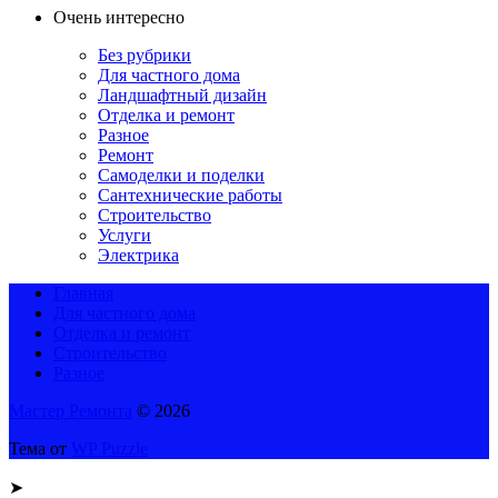
Очень интересно
Без рубрики
Для частного дома
Ландшафтный дизайн
Отделка и ремонт
Разное
Ремонт
Самоделки и поделки
Сантехнические работы
Строительство
Услуги
Электрика
Главная
Для частного дома
Отделка и ремонт
Строительство
Разное
Мастер Ремонта
© 2026
Тема от
WP Puzzle
➤