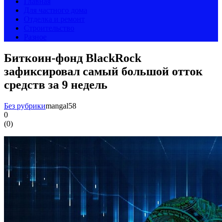
Главная
Для частного дома
Отделка и ремонт
Строительство
Разное
Биткоин-фонд BlackRock
зафиксировал самый большой отток
средств за 9 недель
Без рубрики
mangal58
0
(
0
)